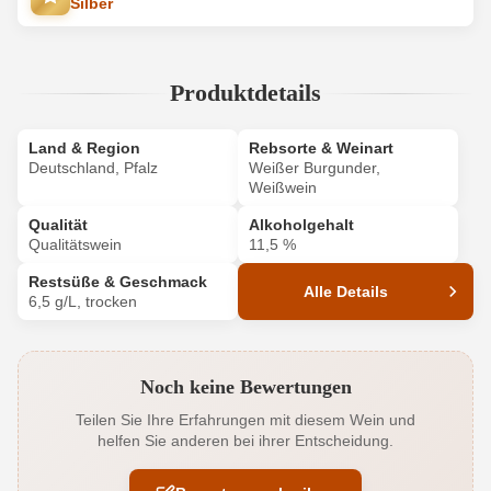
Silber
Produktdetails
Land & Region
Rebsorte & Weinart
Deutschland, Pfalz
Weißer Burgunder,
Weißwein
Qualität
Alkoholgehalt
Qualitätswein
11,5 %
Restsüße & Geschmack
Alle Details
6,5 g/L, trocken
Produktnummer
1438014000
Noch keine Bewertungen
Alkoholgehalt in %
11,5 %
Teilen Sie Ihre Erfahrungen mit diesem Wein und
helfen Sie anderen bei ihrer Entscheidung.
Allergene
Enthält Sulfite