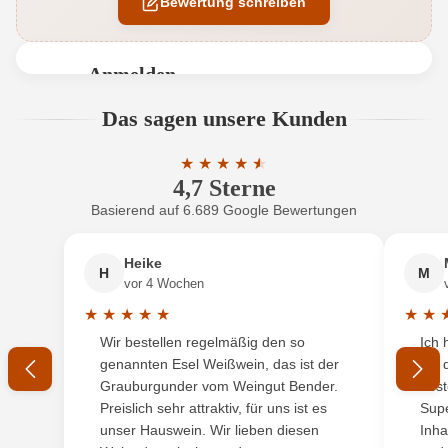
Bewertung schreiben
Ausbau
Edelstahltank
Auszeichnungen
AWC Vienna
Anmelden
Geschmack
Trocken
Bewertungen können nur von angemeldeten
Das sagen unsere Kunden
Benutzern abgegeben werden. Bitte loggen Sie sich
Hersteller
Kühborth und Sinn
ein, oder erstellen Sie einen neuen Account.
★
★
★
★
★
★
4,7 Sterne
Durchschnittliche Bewertung von 4.7 
Hersteller
Inh. Alexa Sinn, Dudostrasse 51, 67435 Neustadt,
adresse
Deutschland
Basierend auf 6.689 Google Bewertungen
Neuer Kunde?
Neuer Kunde?
Inhalt
0,75 L
Heike
H
M
Ihre E-Mail-Adresse
vor 4 Wochen
Jahrgang
2022
★
★
★
★
★
★
★
Durchschnittliche Bewertung von 5 von 5 Sternen
Durchs
Wir bestellen regelmäßig den so
Ich 
Land
Ihr Passwort
Deutschland
genannten Esel Weißwein, das ist der
mit 
Grauburgunder vom Weingut Bender.
best
Passt zu
Fisch
Ich habe mein Passwort vergessen
Preislich sehr attraktiv, für uns ist es
Supe
unser Hauswein. Wir lieben diesen
Inha
Qualität
Qualitätswein