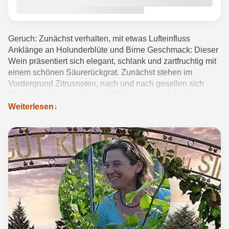
Geruch: Zunächst verhalten, mit etwas Lufteinfluss
Anklänge an Holunderblüte und Birne Geschmack: Dieser
Wein präsentiert sich elegant, schlank und zartfruchtig mit
einem schönen Säurerückgrat. Zunächst stehen im
Vordergrund Zitrusnoten, nach und nach gesellen sich
Mirabelle, Honigmelone und Würznoten nach buntem
Pfeffer, Petersilie und Thymian hinzu. Wir haben einen
Weiterlesen
ehrlichen, „nicht gemachten“ Wein im Glas, der dem
Verkoster lediglich eins abverlangt: Zeit zum Entdecken.
Ein Tropfen für Kenner auf der Suche abseits vom
Mainstream.
Produktdetails anzeigen →