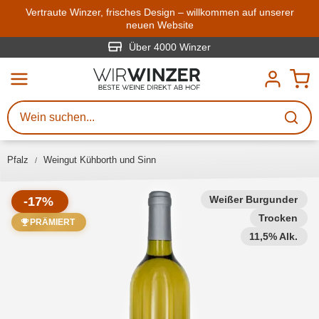
Zum Hauptinhalt springen
Vertraute Winzer, frisches Design – willkommen auf unserer
neuen Website
Weinsuche
Mindestens 3 Zeichen eingeben
Über 4000 Winzer
Beschreiben Sie, welchen Wein
Sie suchen – ob nach Geschmack,
Anlass, Weinnamen, Rebsorte,
Pfalz
Weingut Kühborth und Sinn
Region, Winzer oder anderen
Kriterien.
Weißer Burgunder
-17%
Trocken
PRÄMIERT
11,5% Alk.