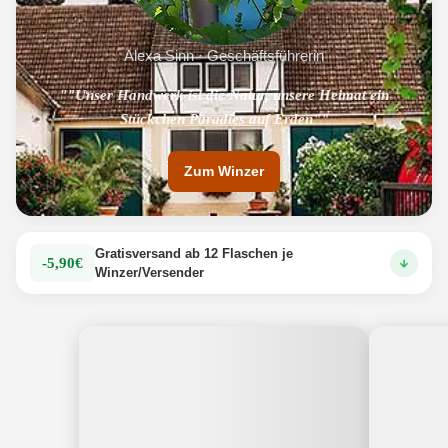
Alexa Sinn · Geschäftsführerin
"Das Familienweingut kombiniert erfolgreich Tradition mit
""Unser Handwerk ist die Natur, unsere Heimat ein
Stückchen Paradies auf Erden""
Moderne."
Zum Winzer
Gratisversand ab 12 Flaschen je
-5,90€
Winzer/Versender