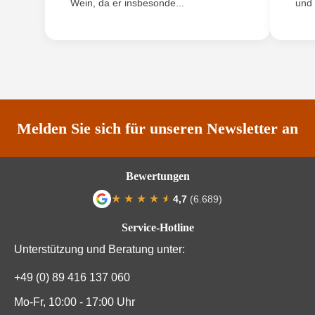
Wein, da er insbesonde...
und 
ANMELDEN
Rebsorte
Weißer Burgunder
Region
Pfalz
Restzucker in g/L
6,5 g/L
Säuregehalt in g/L
6,1 g/L
Melden Sie sich für unseren Newsletter an
Traubenfarbe
Weiß
Bewertungen
Weinart
Weißwein
★
★
★
★
★
★
4,7
(6.689)
Durchschnittliche Bewertung von 4.7 von
Service-Hotline
Unterstützung und Beratung unter:
+49 (0) 89 416 137 060
Mo-Fr, 10:00 - 17:00 Uhr