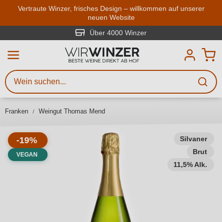
Zum Hauptinhalt springen
Vertraute Winzer, frisches Design – willkommen auf unserer
neuen Website
Weinsuche
Mindestens 3 Zeichen eingeben
Über 4000 Winzer
Beschreiben Sie, welchen Wein
Sie suchen – ob nach Geschmack,
Anlass, Weinnamen, Rebsorte,
Franken
Weingut Thomas Mend
Region, Winzer oder anderen
Kriterien.
Silvaner
-19%
Brut
VEGAN
11,5% Alk.