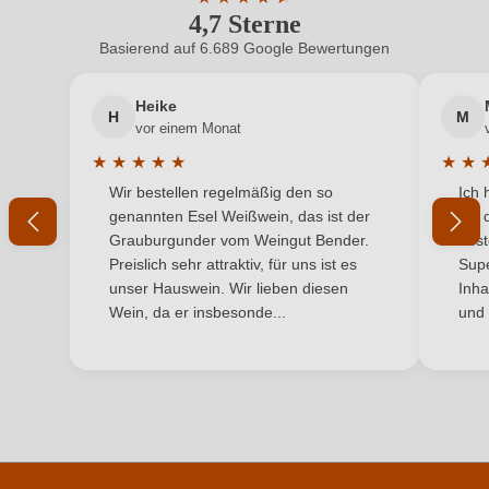
4,7 Sterne
Durchschnittliche Bewertung von 4.7 
Hersteller
Thomas Mend
Basierend auf 6.689 Google Bewertungen
Neuer Kunde?
Neuer Kunde?
Hersteller
Weingut Thomas Mend, Weinbergstr. 13, 97346
adresse
Iphofen, Deutschland
Heike
H
M
Ihre E-Mail-Adresse
vor einem Monat
Inhalt
0,75 L
★
★
★
★
★
★
★
Durchschnittliche Bewertung von 5 von 5 Sternen
Durchs
Wir bestellen regelmäßig den so
Ich 
Jahrgang
Ihr Passwort
2022
genannten Esel Weißwein, das ist der
mit 
Grauburgunder vom Weingut Bender.
best
Land
Deutschland
Ich habe mein Passwort vergessen
Preislich sehr attraktiv, für uns ist es
Supe
unser Hauswein. Wir lieben diesen
Inha
Ort
Iphöfer Kalb
Wein, da er insbesonde...
und 
ANMELDEN
Qualität
Sekt
Rebsorte
Silvaner
Region
Franken