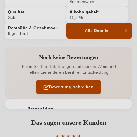
Schaumwein
Qualität
Alkoholgehalt
Sekt
11,5 %
Restsüße & Geschmack
Alle Details
8 g/L, brut
Produktnummer
1051022000
Noch keine Bewertungen
Alkoholgehalt in %
11,5 %
Teilen Sie Ihre Erfahrungen mit diesem Wein und
helfen Sie anderen bei ihrer Entscheidung.
Allergene
Enthält Sulfite
Bewertung schreiben
Ausbau
Flaschengärung
Flaschenverschluss
Sekt/Champagnerkorken
Anmelden
Geschmack
Brut
Bewertungen können nur von angemeldeten
Das sagen unsere Kunden
Benutzern abgegeben werden. Bitte loggen Sie sich
Haltbar bis
2028
ein, oder erstellen Sie einen neuen Account.
★
★
★
★
★
★