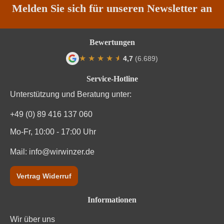
Restzucker in g/L
8 g/L
Melden Sie sich für unseren Newsletter an
Säuregehalt in g/L
6,5 g/L
Bewertungen
Traubenfarbe
Weiß
★
★
★
★
★
★
4,7
(6.689)
Durchschnittliche Bewertung von 4.7 von
Vegan
Ja
Service-Hotline
Unterstützung und Beratung unter:
Weinart
Perl- & Schaumwein
+49 (0) 89 416 137 060
Mo-Fr, 10:00 - 17:00 Uhr
Mail:
info@wirwinzer.de
Vertrag Widerruf
Informationen
Wir über uns