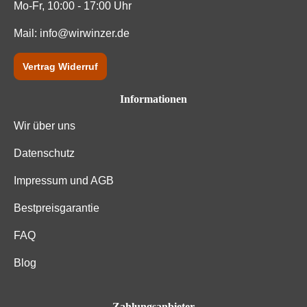
Kohlenhydrate
72 g
Mo-Fr, 10:00 - 17:00 Uhr
Mail:
Kohlenhydrate davon Zucker
info@wirwinzer.de
0.8 g
Trauben, Konservierungsstoffe (Sulfite). Enthält
Vertrag Widerruf
Zutaten
geringfügige Mengen von Fett, gesättigten Fettsäuren,
Eiweiß und Salz
Informationen
Wir über uns
Datenschutz
Impressum und AGB
Bestpreisgarantie
FAQ
Blog
Zahlungsanbieter