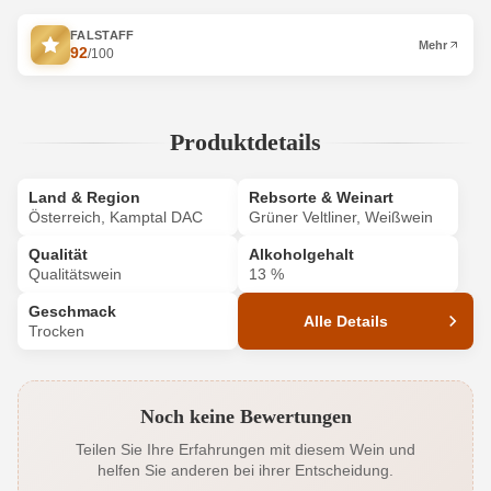
FALSTAFF
Mehr
92
/100
Produktdetails
Land & Region
Rebsorte & Weinart
Österreich, Kamptal DAC
Grüner Veltliner, Weißwein
Qualität
Alkoholgehalt
Qualitätswein
13 %
Geschmack
Alle Details
Trocken
Produktnummer
2042005000
Noch keine Bewertungen
Alkoholgehalt in %
13 %
Teilen Sie Ihre Erfahrungen mit diesem Wein und
helfen Sie anderen bei ihrer Entscheidung.
Allergene
Enthält Sulfite