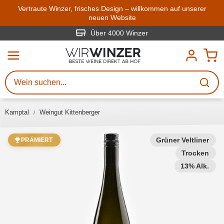
Zum Hauptinhalt springen
Vertraute Winzer, frisches Design – willkommen auf unserer
neuen Website
Weinsuche
Mindestens 3 Zeichen eingeben
Über 4000 Winzer
Beschreiben Sie, welchen Wein
Sie suchen – ob nach Geschmack,
Anlass, Weinnamen, Rebsorte,
Kamptal
Weingut Kittenberger
Region, Winzer oder anderen
Kriterien.
Grüner Veltliner
PRÄMIERT
Trocken
13% Alk.