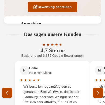
Bewertung schreiben
Ausbau
Edelstahltank
Auszeichnungen
Falstaff
Anmelden
Flaschenverschluss
Drehverschluss
Bewertungen können nur von angemeldeten
Das sagen unsere Kunden
Benutzern abgegeben werden. Bitte loggen Sie sich
Geschmack
Trocken
ein, oder erstellen Sie einen neuen Account.
★
★
★
★
★
★
4,7 Sterne
Durchschnittliche Bewertung von 4.7 
Hersteller
Kittenberger
Basierend auf 6.689 Google Bewertungen
Neuer Kunde?
Neuer Kunde?
Hersteller
Christian Kittenberger - Weingut, Mittelberg 2 1,
adresse
3550 Langenlois, Österreich
Heike
H
M
Ihre E-Mail-Adresse
vor einem Monat
Inhalt
0,75 L
★
★
★
★
★
★
★
Durchschnittliche Bewertung von 5 von 5 Sternen
Durchs
Wir bestellen regelmäßig den so
Ich 
Jahrgang
Ihr Passwort
2025
genannten Esel Weißwein, das ist der
mit 
Grauburgunder vom Weingut Bender.
best
Land
Österreich
Ich habe mein Passwort vergessen
Preislich sehr attraktiv, für uns ist es
Supe