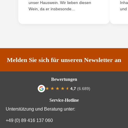
unser Hauswein. Wir lieben diesen
Inha
Ort
Ried Kellerberg
Wein, da er insbesonde...
und 
ANMELDEN
Qualität
Qualitätswein
Rebsorte
Grüner Veltliner
Region
Kamptal DAC
Traubenfarbe
Weiß
Melden Sie sich für unseren Newsletter an
Weinart
Weißwein
Bewertungen
Nährwertangaben
★
★
★
★
★
★
4,7
(6.689)
Durchschnittliche Bewertung von 4.7 von
Service-Hotline
Durchschnittliche nährwertangaben
pro 100 ml
Unterstützung und Beratung unter:
Brennwert
300 kJ / 72 kcal
+49 (0) 89 416 137 060