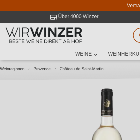
Vertr
 Besuch bei WirWinzer.
Über 4000 Winzer
WEINE
WEINHERKU
Weinsuche
Mindestens 3
Weinregionen
Provence
Château de Saint-Martin
Beschre