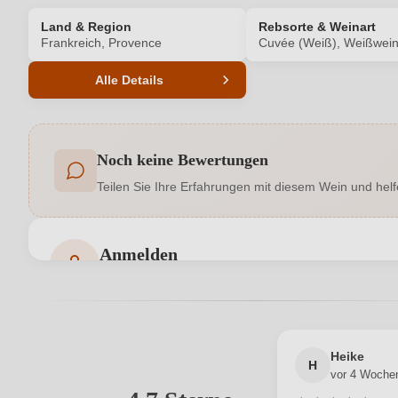
Land & Region
Rebsorte & Weinart
Frankreich, Provence
Cuvée (Weiß), Weißwei
Alle Details
Produktnummer
Noch keine Bewertungen
Allergene
Teilen Sie Ihre Erfahrungen mit diesem Wein und helf
Hersteller
Anmelden
Inhalt
Bewertungen können nur von angemeldeten Benutzern 
Land
Rebsorte
Heike
H
vor 4 Woche
Traubenfarbe
Ihre E-Mail-Adresse