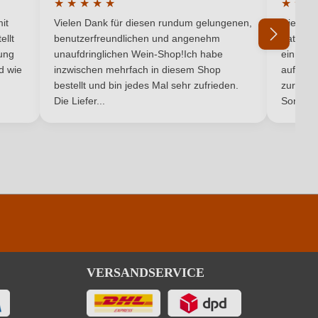
★
★
★
★
★
★
★
★
5 von 5 Sternen
Durchschnittliche Bewertung von 5 von 5 Sternen
Durchsc
it
Vielen Dank für diesen rundum gelungenen,
Die Lief
ellt
benutzerfreundlichen und angenehm
hat ein
ung
unaufdringlichen Wein-Shop!Ich habe
einmal b
nd wie
inzwischen mehrfach in diesem Shop
auf dem
Ich habe mein Passwort vergessen
bestellt und bin jedes Mal sehr zufrieden.
zurück 
Die Liefer...
Son...
VERSANDSERVICE