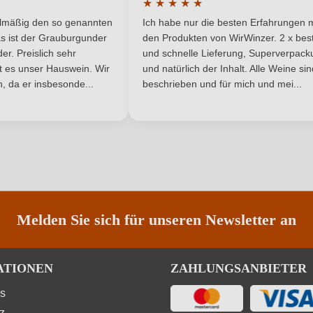
★
★
★
★
★
he Bewertung von 5 von 5 Sternen
Durchschnittliche Bewertung von 
Weißwein
elmäßig den so genannten
Ich habe nur die besten Erfahrungen m
5 Sternen
s ist der Grauburgunder
den Produkten von WirWinzer. 2 x best
r. Preislich sehr
und schnelle Lieferung, Superverpack
ist es unser Hauswein. Wir
und natürlich der Inhalt. Alle Weine si
, da er insbesonde...
beschrieben und für mich und mei...
ANMELDEN
Melden Sie sich für unseren Newsletter an
ATIONEN
ZAHLUNGSANBIETER
ns
z