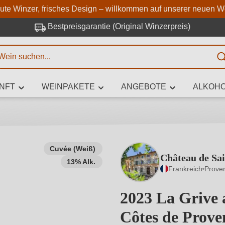
Zum Hauptinhalt springen
Zur Suche springen
Zur Hauptnavigation springe
aute Winzer, frisches Design – willkommen auf unserer neuen W
Bestpreisgarantie (Original Winzerpreis)
E
NFT
WEINPAKETE
ANGEBOTE
ALKOHO
 Zeichen eingeben
Cuvée (Weiß)
Château de Sa
13% Alk.
iben Sie, welchen Wein Sie suchen – ob nach Geschmack, Anlass, We
Frankreich
Prove
Rebsorte, Region, Winzer oder anderen Kriterien.
2023 La Grive 
Côtes de Prov