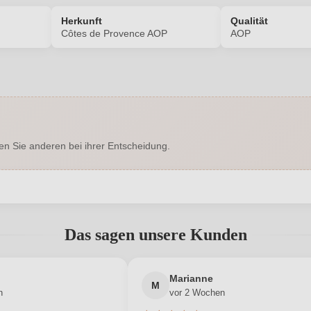
Herkunft
Qualität
n
Côtes de Provence AOP
AOP
5674006000
Alkoholgehalt in %
Enthält Sulfite
Geographische Angabe
en Sie anderen bei ihrer Entscheidung.
Hersteller
Château de
Saint Martin - Cru Classé
adresse
0,75 L
Jahrgang
abgegeben werden. Bitte loggen Sie sich ein, oder erstellen Sie ein
Das sagen unsere Kunden
Frankreich
Qualität
Cuvée (Weiß)
Neuer Kunde?
Neuer Kunde?
Region
Marianne
M
n
vor 2 Wochen
Weiß
Unterregion