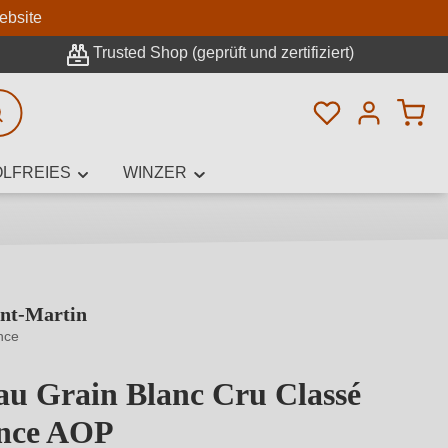
n
ebsite
Trusted Shop (geprüft und zertifiziert)
Du hast 0 Pro
rweiterte Suche
LFREIES
WINZER
int-Martin
innamen,
nce
au Grain Blanc Cru Classé
ence AOP