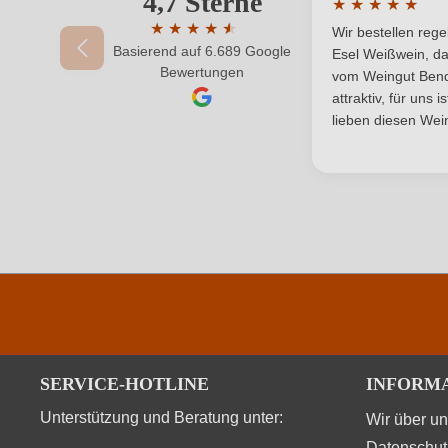
4,7 Sterne
★
★
★
★
★
Durchschnittlic
Weinart
★
★
★
★
★
★
Wir bestellen reg
Basierend auf 6.689 Google
Durchschnittliche Bewertung von 4.7 von 
Esel Weißwein, da
Ihr Passwort
Bewertungen
vom Weingut Bende
attraktiv, für uns 
lieben diesen Wein
SERVICE-HOTLINE
INFORM
Unterstützung und Beratung unter:
Wir über u
Datenschut