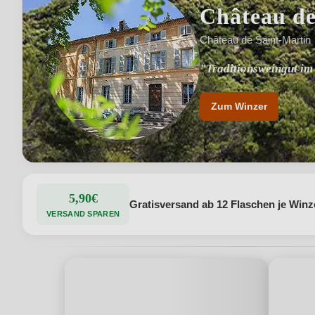
Château de
Château de Saint-Martin
"Traditionsweingut im
"Weinbau im Einklang
Zum Winzer
5,90€
Gratisversand ab 12 Flaschen je Winz
VERSAND SPAREN