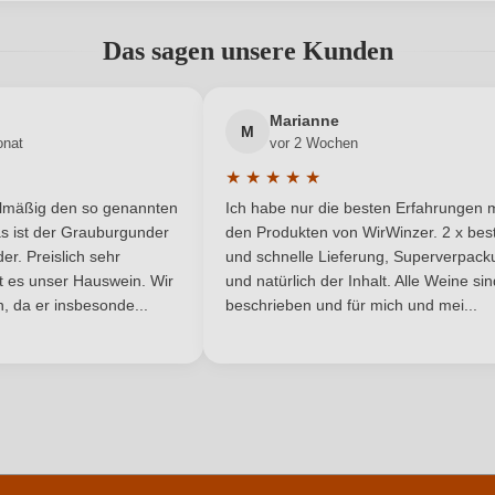
adresse
abgegeben werden. Bitte loggen Sie sich ein, oder erstellen Sie ein
Das sagen unsere Kunden
0,75 L
Jahrgang
Deutschland
Neuer Kunde?
Neuer Kunde?
Passt zu
Marianne
M
onat
vor 2 Wochen
Spätlese
Rebsorte
★
★
★
★
★
he Bewertung von 5 von 5 Sternen
Durchschnittliche Bewertung von 
Mosel
Restzucker in g/L
elmäßig den so genannten
Ich habe nur die besten Erfahrungen m
5 Sternen
s ist der Grauburgunder
den Produkten von WirWinzer. 2 x best
6,6 g/L
Traubenfarbe
r. Preislich sehr
und schnelle Lieferung, Superverpack
ist es unser Hauswein. Wir
und natürlich der Inhalt. Alle Weine si
, da er insbesonde...
Weißwein
beschrieben und für mich und mei...
ANMELDEN