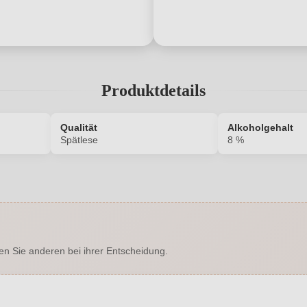
Produktdetails
Qualität
Alkoholgehalt
Spätlese
8 %
8684010000
Alkoholgehalt in %
Enthält Sulfite
Ausbau
en Sie anderen bei ihrer Entscheidung.
Drehverschluss
Geschmack
Hersteller
Nullprozente 
 Co. KG Wein- und Sektkellerei