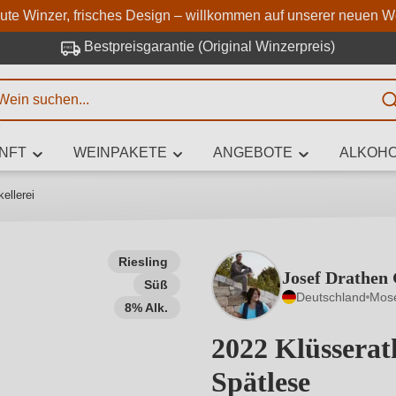
Zum Hauptinhalt springen
Zur Suche springen
Zur Hauptnavigation springe
aute Winzer, frisches Design – willkommen auf unserer neuen W
Bestpreisgarantie (Original Winzerpreis)
E
NFT
WEINPAKETE
ANGEBOTE
ALKOHO
 Zeichen eingeben
ellerei
Riesling
Josef Drathen
Süß
iben Sie, welchen Wein Sie suchen – ob nach Geschmack, Anlass, We
Deutschland
Mos
Rebsorte, Region, Winzer oder anderen Kriterien.
8% Alk.
2022 Klüsserath
Spätlese