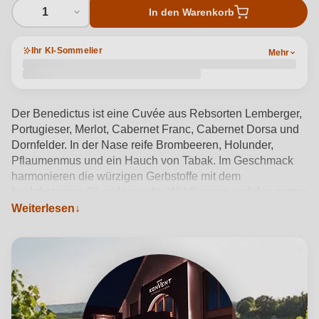
1
In den Warenkorb
Ihr KI-Sommelier
Mehr
Der Benedictus ist eine Cuvée aus Rebsorten Lemberger,
Portugieser, Merlot, Cabernet Franc, Cabernet Dorsa und
Dornfelder. In der Nase reife Brombeeren, Holunder,
Pflaumenmus und ein Hauch von Tabak. Im Geschmack
harmonieren die würzigen Gerbstoffe mit dem
fruchtbetonten Charakter reifer Waldbeeren und den zarten
Rösteinflüssen. Ein Wein mit Charakter und einem
Weiterlesen
voluminösen Nachhall.
Produktdetails anzeigen →