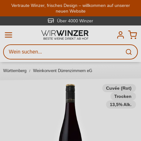
Zum Hauptinhalt springen
Vertraute Winzer, frisches Design – willkommen auf unserer
neuen Website
Weinsuche
Mindestens 3 Zeichen eingeben
Über 4000 Winzer
Beschreiben Sie, welchen Wein
Sie suchen – ob nach Geschmack,
Anlass, Weinnamen, Rebsorte,
Württemberg
Weinkonvent Dürrenzimmern eG
Region, Winzer oder anderen
Kriterien.
Cuvée (Rot)
Trocken
13,5% Alk.