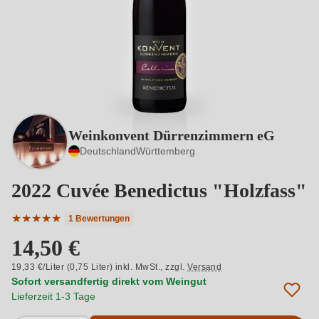
Weinkonvent Dürrenzimmern eG
Deutschland
Württemberg
2022 Cuvée Benedictus "Holzfass"
★
★
★
★
★
1 Bewertungen
Durchschnittliche Bewertung von 5 von 5 Sternen
14,50 €
19,33 €/Liter (0,75 Liter) inkl. MwSt.,
zzgl.
Versand
Sofort versandfertig direkt vom Weingut
Lieferzeit 1-3 Tage