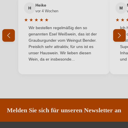
Heike
Flaschenverschluss
Drehverschluss
H
M
vor 4 Wochen
Geschmack
Trocken
★
★
★
★
★
★
★
Durchschnittliche Bewertung von 5 von 5 Sternen
Durchs
Wir bestellen regelmäßig den so
Ich 
Haltbar bis
3-5 Jahre
genannten Esel Weißwein, das ist der
mit 
Grauburgunder vom Weingut Bender.
best
Hersteller
Weinkonvent Dürrenzimmern eG
Preislich sehr attraktiv, für uns ist es
Supe
unser Hauswein. Wir lieben diesen
Inha
Hersteller
Weinkonvent Dürrenzimmern eG, Meimsheimer
Wein, da er insbesonde...
und 
adresse
Straße 11, 74336 Brackenheim, Deutschland
Inhalt
0,75 L
Jahrgang
2022
Land
Deutschland
Melden Sie sich für unseren Newsletter an
Passt zu
Wild