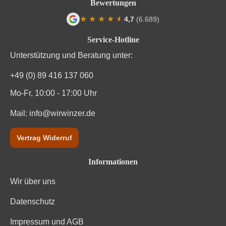
Bewertungen
Qualität
Qualitätswein
★
★
★
★
★
★
4,7
(6.689)
Rebsorte
Cuvée (Rot)
Durchschnittliche Bewertung von 4.7 von
Service-Hotline
Region
Württemberg
Unterstützung und Beratung unter:
Restzucker in g/L
4,3 g/L
+49 (0) 89 416 137 060
Mo-Fr, 10:00 - 17:00 Uhr
Säuregehalt in g/L
4,8 g/L
Mail:
info@wirwinzer.de
Traubenfarbe
Rot
Vertrag Widerruf
Weinart
Rotwein
Informationen
Wir über uns
Datenschutz
Impressum und AGB