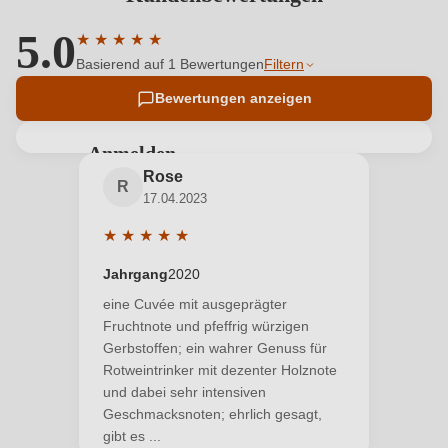
5.0
★
★
★
★
★
Durchschnittliche Bewertung von 5 von 5 Sternen
Basierend auf 1 Bewertungen
Filtern
Bewertungen anzeigen
Anmelden
Rose
Bewertungen können nur von angemeldeten
R
17.04.2023
Benutzern abgegeben werden. Bitte loggen Sie sich
ein, oder erstellen Sie einen neuen Account.
★
★
★
★
★
Durchschnittliche Bewertung von 5 von 5 Sterne
Jahrgang
2020
Neuer Kunde?
Neuer Kunde?
eine Cuvée mit ausgeprägter
Fruchtnote und pfeffrig würzigen
Gerbstoffen; ein wahrer Genuss für
Ihre E-Mail-Adresse
Rotweintrinker mit dezenter Holznote
und dabei sehr intensiven
Geschmacksnoten; ehrlich gesagt,
Ihr Passwort
gibt es ...