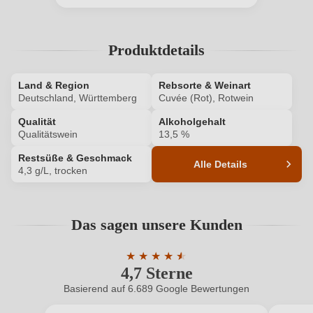
Ich habe mein Passwort vergessen
Produktdetails
ANMELDEN
Land & Region
Rebsorte & Weinart
Deutschland, Württemberg
Cuvée (Rot), Rotwein
Qualität
Alkoholgehalt
Qualitätswein
13,5 %
Restsüße & Geschmack
Alle Details
4,3 g/L, trocken
Produktnummer
135131000
Das sagen unsere Kunden
Alkoholgehalt in %
13,5 %
★
★
★
★
★
★
Allergene
Enthält Sulfite
4,7 Sterne
Durchschnittliche Bewertung von 4.7 
Basierend auf 6.689 Google Bewertungen
Ausbau
Großes Holzfass