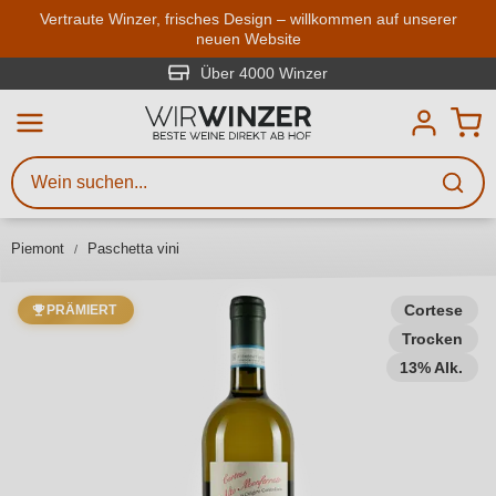
Zum Hauptinhalt springen
Vertraute Winzer, frisches Design – willkommen auf unserer
neuen Website
Weinsuche
Mindestens 3 Zeichen eingeben
Über 4000 Winzer
Beschreiben Sie, welchen Wein
Sie suchen – ob nach Geschmack,
Anlass, Weinnamen, Rebsorte,
Piemont
Paschetta vini
Region, Winzer oder anderen
Kriterien.
Cortese
PRÄMIERT
Trocken
13% Alk.