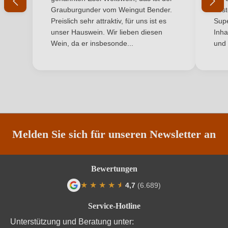
Land
Italien
Grauburgunder vom Weingut Bender.
best
Ich habe mein Passwort vergessen
Preislich sehr attraktiv, für uns ist es
Supe
Passt zu
Antipasti, Fisch
unser Hauswein. Wir lieben diesen
Inha
Wein, da er insbesonde...
und 
Qualität
DOC
ANMELDEN
Rebsorte
Cortese
Region
Piemont
Traubenfarbe
Weiß
Melden Sie sich für unseren Newsletter an
Weinart
Weißwein
Bewertungen
★
★
★
★
★
★
4,7
(6.689)
Durchschnittliche Bewertung von 4.7 von
Service-Hotline
Unterstützung und Beratung unter: