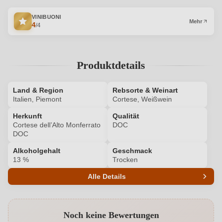
VINIBUONI
Mehr
4
/4
Produktdetails
Land & Region
Rebsorte & Weinart
Italien, Piemont
Cortese, Weißwein
Herkunft
Qualität
Cortese dell’Alto Monferrato
DOC
DOC
Alkoholgehalt
Geschmack
13 %
Trocken
Alle Details
Produktnummer
7318002000
Noch keine Bewertungen
Alkoholgehalt in %
13 %