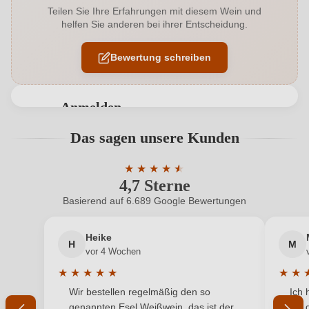
Teilen Sie Ihre Erfahrungen mit diesem Wein und
helfen Sie anderen bei ihrer Entscheidung.
Allergene
Enthält Sulfite
Bewertung schreiben
Auszeichnungen
Vinibuoni
Geographische Angabe
Cortese dell’Alto Monferrato DOC
Anmelden
Geschmack
Trocken
Bewertungen können nur von angemeldeten
Das sagen unsere Kunden
Benutzern abgegeben werden. Bitte loggen Sie sich
Hersteller
Paschetta vini
ein, oder erstellen Sie einen neuen Account.
★
★
★
★
★
★
4,7 Sterne
Durchschnittliche Bewertung von 4.7 
PASCHETTA VINI Società Agricola e Vitivinicola
Hersteller
Paschetta S.S., Frazione Madonna della Villa 209,
Basierend auf 6.689 Google Bewertungen
Neuer Kunde?
Neuer Kunde?
adresse
15071 Carpeneto, Italien
Heike
H
M
Ihre E-Mail-Adresse
Inhalt
0,75 L
vor 4 Wochen
★
★
★
★
★
★
★
Jahrgang
2022
Durchschnittliche Bewertung von 5 von 5 Sternen
Durchs
Wir bestellen regelmäßig den so
Ich 
Ihr Passwort
genannten Esel Weißwein, das ist der
mit 