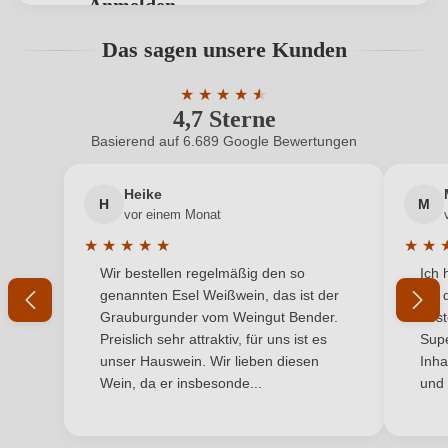
Anmelden
Bio-Kontrollstelle
IT-BIO-015
Bewertungen können nur von angemeldeten
Das sagen unsere Kunden
Benutzern abgegeben werden. Bitte loggen Sie sich
Bio-Kontrollstelle Shop
DE-ÖKO-060
ein, oder erstellen Sie einen neuen Account.
★
★
★
★
★
★
4,7 Sterne
Durchschnittliche Bewertung von 4.7 
Geographische Angabe
Maremma Toscana DOC
Basierend auf 6.689 Google Bewertungen
Neuer Kunde?
Neuer Kunde?
Geschmack
Trocken
Heike
H
M
Ihre E-Mail-Adresse
Hersteller
Fattoria di Magliano
vor einem Monat
★
★
★
★
★
★
★
Hersteller
La Fattoria di Magliano srl, Localitá Sterpeti 10,
Durchschnittliche Bewertung von 5 von 5 Sternen
Durchs
Wir bestellen regelmäßig den so
Ich 
adresse
Ihr Passwort
58051 Magliano in Toscana, Italien
genannten Esel Weißwein, das ist der
mit 
Grauburgunder vom Weingut Bender.
best
Inhalt
0,75 L
Ich habe mein Passwort vergessen
Preislich sehr attraktiv, für uns ist es
Supe
unser Hauswein. Wir lieben diesen
Inha
Jahrgang
2023
Wein, da er insbesonde...
und 
ANMELDEN
Land
Italien