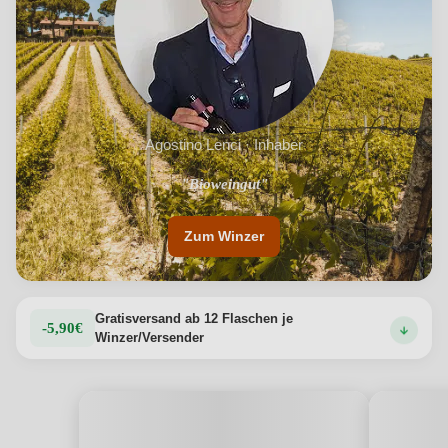
Vorspeisen. Die Fattoria di Magliano, ein biologisches
Weingut im Herzen der toskanischen Küste, zeichnet sich
durch einen authentischen und raffinierten Weißwein aus.
Produktdetails anzeigen →
Agostino Lenci · Inhaber
"Bioweingut"
Zum Winzer
Gratisversand ab 12 Flaschen je
-5,90€
Winzer/Versender