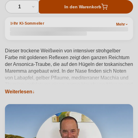
1
In den Warenkorb
Ihr KI-Sommelier
Mehr
Dieser trockene Weißwein von intensiver strohgelber
Farbe mit goldenen Reflexen zeigt den ganzen Reichtum
der Ansonica-Traube, die auf den Hügeln der toskanischen
Maremma angebaut wird. In der Nase finden sich Noten
von Labapfel, gelber Pflaume, mediterraner Macchia und
Thymian, gefolgt von einem zarten Hauch von Nüssen und
kandierten Früchten. Am Gaumen ist er vollmundig und
Weiterlesen
mineralisch, unterstützt von einer ausgewogenen Frische,
die an die Meeresbrise und die Identität des Landes
erinnert. Der Jahrgang 2023 bringt die Ausgewogenheit
zwischen Temperaturschwankungen und mineralhaltigem
Boden perfekt zum Ausdruck. Servieren Sie ihn bei einer
Temperatur von 10-12°C zu gegrilltem Fisch oder leichten