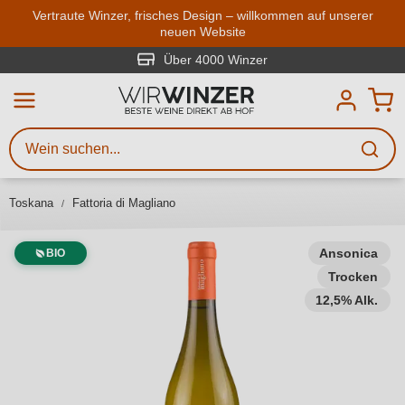
Zum Hauptinhalt springen
Vertraute Winzer, frisches Design – willkommen auf unserer
neuen Website
Weinsuche
Mindestens 3 Zeichen eingeben
Über 4000 Winzer
Beschreiben Sie, welchen Wein
Sie suchen – ob nach Geschmack,
Anlass, Weinnamen, Rebsorte,
Toskana
Fattoria di Magliano
Region, Winzer oder anderen
Kriterien.
Ansonica
BIO
Trocken
12,5% Alk.