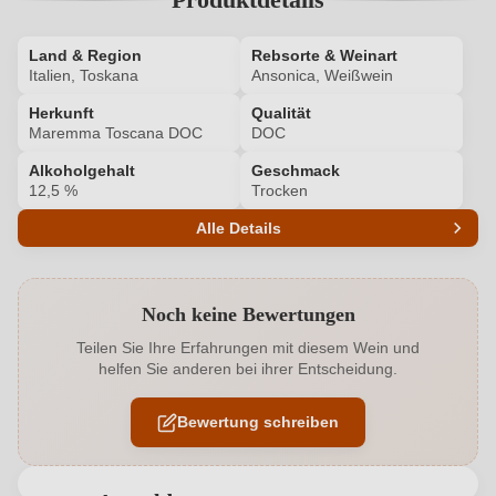
Land & Region
Rebsorte & Weinart
Italien, Toskana
Ansonica, Weißwein
Herkunft
Qualität
Maremma Toscana DOC
DOC
Alkoholgehalt
Geschmack
12,5 %
Trocken
Alle Details
Produktnummer
5756002000
Noch keine Bewertungen
Alkoholgehalt in %
12,5 %
Teilen Sie Ihre Erfahrungen mit diesem Wein und
helfen Sie anderen bei ihrer Entscheidung.
Allergene
Enthält Sulfite
Bewertung schreiben
Bio
EU
Bio
Ja