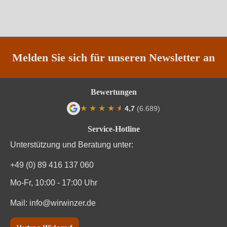
Qualität
DOC
Rebsorte
Ansonica
Region
Toskana
Melden Sie sich für unseren Newsletter an
Traubenfarbe
Weiß
Bewertungen
Weinart
Weißwein
★
★
★
★
★
★
4,7
(6.689)
Durchschnittliche Bewertung von 4.7 von
Service-Hotline
Unterstützung und Beratung unter:
+49 (0) 89 416 137 060
Mo-Fr, 10:00 - 17:00 Uhr
Mail:
info@wirwinzer.de