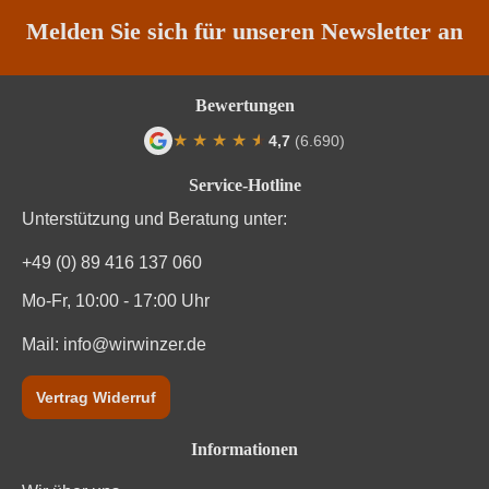
Melden Sie sich für unseren Newsletter an
Bewertungen
★
★
★
★
★
★
4,7
(6.690)
Durchschnittliche Bewertung von 4.7 von
Service-Hotline
Unterstützung und Beratung unter:
+49 (0) 89 416 137 060
Mo-Fr, 10:00 - 17:00 Uhr
Mail:
info@wirwinzer.de
Vertrag Widerruf
Informationen