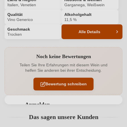
Italien, Venetien
Garganega, Weißwein
Qualität
Alkoholgehalt
Vino Generico
11,5 %
Geschmack
Alle Details
Trocken
Produktnummer
6927001000
Noch keine Bewertungen
Alkoholgehalt in %
11,5 %
Teilen Sie Ihre Erfahrungen mit diesem Wein und
helfen Sie anderen bei ihrer Entscheidung.
Allergene
Enthält Sulfite
Bewertung schreiben
Geschmack
Trocken
Hersteller
Garganuda
Anmelden
Hersteller
Garganuda Società Semplice Società Agricola, Via
Bewertungen können nur von angemeldeten
Das sagen unsere Kunden
adresse
Dottor Bruzzo 3, 36053 Gambellara, Italien
Benutzern abgegeben werden. Bitte loggen Sie sich
ein, oder erstellen Sie einen neuen Account.