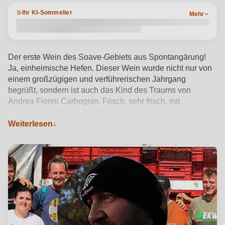
Ihr KI-Sommelier
Mehr
Der erste Wein des Soave-Gebiets aus Spontangärung!
Ja, einheimische Hefen. Dieser Wein wurde nicht nur von
einem großzügigen und verführerischen Jahrgang
begrüßt, sondern ist auch das Kind des Traums von
Andrea Fiorini Carbognin. Frisch, sehr frisch, mit
fantastischen Frucht- und Steinnoten, trinkbar wie ein
Weiterlesen
großes Glas. Der Wendepunkt!
Produktdetails anzeigen →