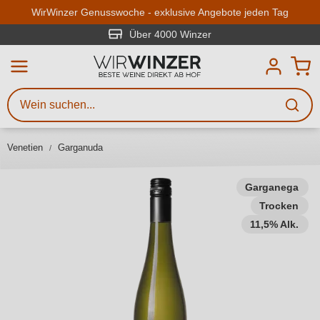
Zum Hauptinhalt springen
WirWinzer Genusswoche - exklusive Angebote jeden Tag
Über 4000 Winzer
Weinsuche
Mindestens 3 Zeichen eingeben
Beschreiben Sie, welchen Wein
Sie suchen – ob nach Geschmack,
Venetien
Garganuda
Anlass, Weinnamen, Rebsorte,
Region, Winzer oder anderen
Kriterien.
Garganega
Trocken
11,5% Alk.