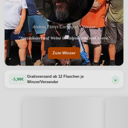
Andrea Fiorini Carbognin · Winzer
"Spezialisiert auf Weine in Valpolicella und Soave"
"Fokus auf Garganega, Corvina und Rondinella"
Zum Winzer
Gratisversand ab 12 Flaschen je
-5,90€
Winzer/Versender