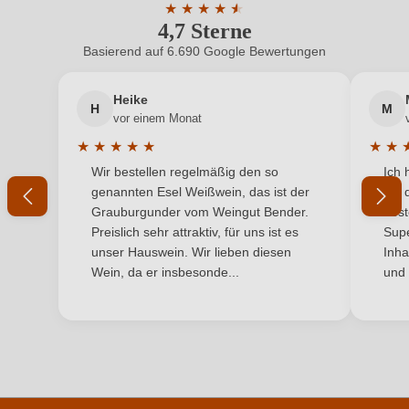
Inhalt
★
★
★
★
★
★
0,75 L
4,7 Sterne
Durchschnittliche Bewertung von 4.7 
Jahrgang
2023
Basierend auf 6.690 Google Bewertungen
Neuer Kunde?
Neuer Kunde?
Land
Italien
Heike
H
M
Ihre E-Mail-Adresse
vor einem Monat
Passt zu
Meeresfrüchte, Salat
★
★
★
★
★
★
★
Durchschnittliche Bewertung von 5 von 5 Sternen
Durchs
Wir bestellen regelmäßig den so
Ich 
Qualität
Ihr Passwort
Vino Generico
genannten Esel Weißwein, das ist der
mit 
Grauburgunder vom Weingut Bender.
best
Rebsorte
Garganega
Ich habe mein Passwort vergessen
Preislich sehr attraktiv, für uns ist es
Supe
unser Hauswein. Wir lieben diesen
Inha
Region
Venetien
Wein, da er insbesonde...
und 
ANMELDEN
Traubenfarbe
Weiß
Weinart
Weißwein