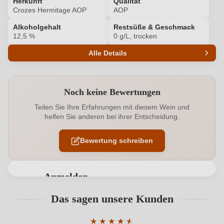
Herkunft
Qualität
Crozes Hermitage AOP
AOP
Alkoholgehalt
Restsüße & Geschmack
12,5 %
0 g/L, trocken
Alle Details
Produktnummer
6509002000
Noch keine Bewertungen
Alkoholgehalt in %
12,5 %
Teilen Sie Ihre Erfahrungen mit diesem Wein und
helfen Sie anderen bei ihrer Entscheidung.
Allergene
Enthält Sulfite
Bewertung schreiben
Bio
EU
Bio
Ja
Anmelden
Flaschenverschluss
Naturkorken
Bewertungen können nur von angemeldeten
Das sagen unsere Kunden
Benutzern abgegeben werden. Bitte loggen Sie sich
Geographische Angabe
Crozes Hermitage AOP
ein, oder erstellen Sie einen neuen Account.
★
★
★
★
★
★