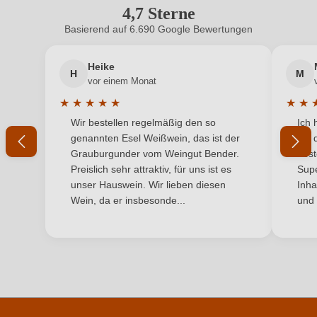
4,7 Sterne
Durchschnittliche Bewertung von 4.7 
Geschmack
Trocken
Basierend auf 6.690 Google Bewertungen
Neuer Kunde?
Neuer Kunde?
Haltbar bis
bis zu 8 Jahre
Heike
H
M
Ihre E-Mail-Adresse
Hersteller
M. Chapoutier
vor einem Monat
★
★
★
★
★
★
★
Hersteller
M. Chapoutier, Avenue du Dr Paul Durand 18, 26600
Durchschnittliche Bewertung von 5 von 5 Sternen
Durchs
Wir bestellen regelmäßig den so
Ich 
adresse
Ihr Passwort
Tain l'Hermitage, Frankreich
genannten Esel Weißwein, das ist der
mit 
Grauburgunder vom Weingut Bender.
best
Inhalt
0,75 L
Ich habe mein Passwort vergessen
Preislich sehr attraktiv, für uns ist es
Supe
unser Hauswein. Wir lieben diesen
Inha
Jahrgang
2023
Wein, da er insbesonde...
und 
ANMELDEN
Land
Frankreich
Passt zu
Käse, Rotes Fleisch, Wild
Qualität
AOP