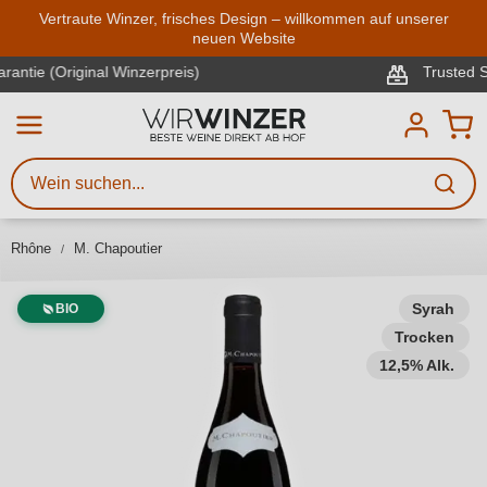
Zum Hauptinhalt springen
Vertraute Winzer, frisches Design – willkommen auf unserer
neuen Website
Weinsuche
Mindestens 3 Zeichen eingeben
Trusted Shop (geprüft und zertifiziert)
Beschreiben Sie, welchen Wein
Sie suchen – ob nach Geschmack,
Anlass, Weinnamen, Rebsorte,
Rhône
M. Chapoutier
Region, Winzer oder anderen
Kriterien.
Syrah
BIO
Trocken
12,5% Alk.