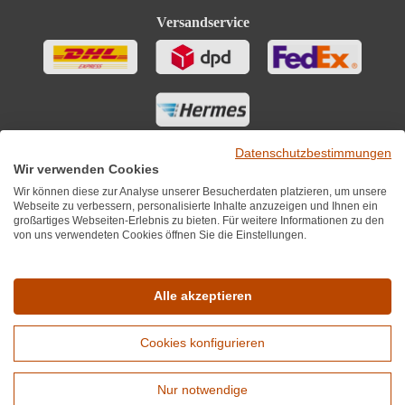
Versandservice
Datenschutzbestimmungen
Wir verwenden Cookies
Wir können diese zur Analyse unserer Besucherdaten platzieren, um unsere
Webseite zu verbessern, personalisierte Inhalte anzuzeigen und Ihnen ein
großartiges Webseiten-Erlebnis zu bieten. Für weitere Informationen zu den
von uns verwendeten Cookies öffnen Sie die Einstellungen.
Sie finden uns auch auf
Alle akzeptieren
Cookies konfigurieren
*Alle Preise inkl. MwST zzgl. 5,90€ Versandkosten je Winzer.
Nur notwendige
Versandkostenfrei ab 12 Flaschen je Winzer.