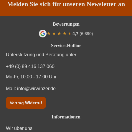
Rebsorte
Syrah
Melden Sie sich für unseren Newsletter an
Region
Rhône
Bewertungen
Restzucker in g/L
0 g/L
★
★
★
★
★
★
4,7
(6.690)
Durchschnittliche Bewertung von 4.7 von
Säuregehalt in g/L
5,5 g/L
Service-Hotline
Unterstützung und Beratung unter:
Traubenfarbe
Rot
+49 (0) 89 416 137 060
Weinart
Rotwein
Mo-Fr, 10:00 - 17:00 Uhr
Nährwertangaben
Mail:
info@wirwinzer.de
Durchschnittliche nährwertangaben
pro 100 ml
Vertrag Widerruf
Brennwert
328 kJ / 78 kcal
Informationen
Wir über uns
Kohlenhydrate
0.9 g