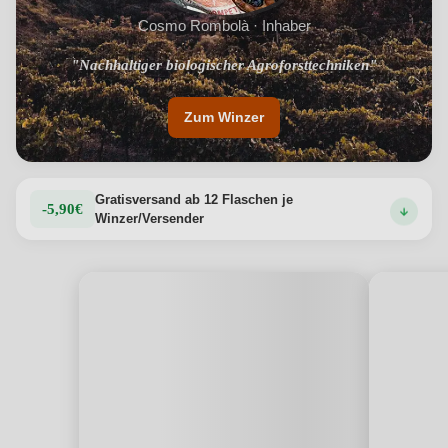
Cosmo Rombolà · Inhaber
"Weine von einzigartigem Charakter und Ausdruck"
"Nachhaltiger biologischer Agroforsttechniken"
Zum Winzer
Gratisversand ab 12 Flaschen je
-5,90€
Winzer/Versender