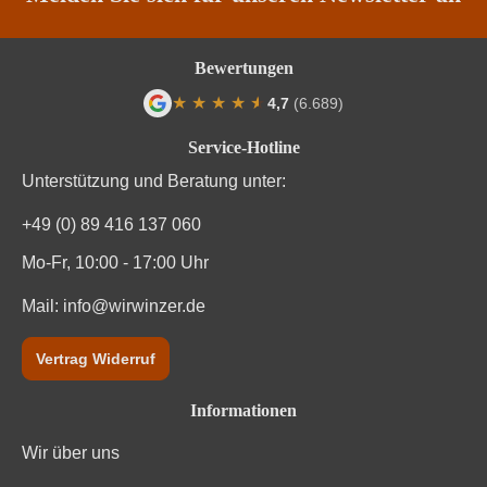
Rebsorte
Cuvée (Rot)
Bewertungen
Region
Kalabrien
★
★
★
★
★
★
4,7
(6.689)
Durchschnittliche Bewertung von 4.7 von
Traubenfarbe
Rot
Service-Hotline
Unterstützung und Beratung unter:
Weinart
Rotwein
+49 (0) 89 416 137 060
Mo-Fr, 10:00 - 17:00 Uhr
Mail:
info@wirwinzer.de
Vertrag Widerruf
Informationen
Wir über uns