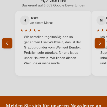
4,7 Sterne
Cuvée-Rebsorten
Magliocco, Sangiovese
Basierend auf 6.689 Google Bewertungen
Neuer Kunde?
Neuer Kunde?
Geographische Angabe
Calabria IGP
Heike
H
M
Ihre E-Mail-Adresse
Geschmack
Trocken
vor einem Monat
★
★
★
★
★
★
★
Hersteller
Masicei
Durchschnittliche Bewertung von 5 von 5 Sternen
Durchs
Wir bestellen regelmäßig den so
Ich 
Ihr Passwort
genannten Esel Weißwein, das ist der
mit 
Hersteller
Cosmo Rombola', Italia snc, 89862 Brattirò di
Grauburgunder vom Weingut Bender.
best
adresse
Drapia, Italien
Ich habe mein Passwort vergessen
Preislich sehr attraktiv, für uns ist es
Supe
unser Hauswein. Wir lieben diesen
Inha
Inhalt
0,75 L
Wein, da er insbesonde...
und 
ANMELDEN
Jahrgang
2022
Land
Italien
Passt zu
Rotes Fleisch
Qualität
IGP
Melden Sie sich für unseren Newsletter an