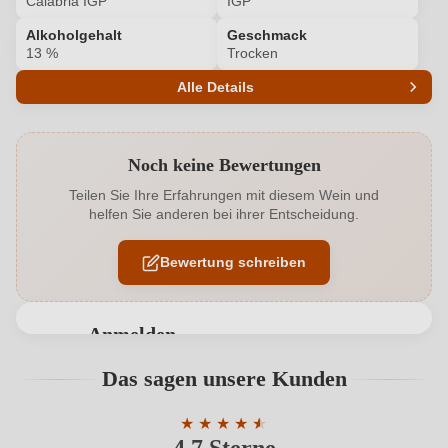
Calabria IGP
IGP
Alkoholgehalt
Geschmack
13 %
Trocken
Alle Details
Produktnummer
7341005000
Noch keine Bewertungen
Alkoholgehalt in %
13 %
Teilen Sie Ihre Erfahrungen mit diesem Wein und
helfen Sie anderen bei ihrer Entscheidung.
Allergene
Enthält Sulfite
Bewertung schreiben
Bio
EU
Bio
Ja
Anmelden
Bio-Kontrollstelle
(IT-BIO-012)
Bewertungen können nur von angemeldeten
Das sagen unsere Kunden
Benutzern abgegeben werden. Bitte loggen Sie sich
Bio-Kontrollstelle Shop
DE-ÖKO-060
ein, oder erstellen Sie einen neuen Account.
★
★
★
★
★
★
Durchschnittliche Bewertung von 4.7 