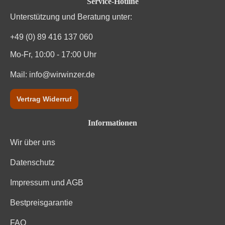
Service-Hotline
Traubenfarbe
Rot
Unterstützung und Beratung unter:
Weinart
Rotwein
+49 (0) 89 416 137 060
Mo-Fr, 10:00 - 17:00 Uhr
Nährwertangaben
Mail:
info@wirwinzer.de
Durchschnittliche nährwertangaben
pro 100 ml
Vertrag Widerruf
Brennwert
301 kJ / 72 kcal
Informationen
Kohlenhydrate
0.9 g
Wir über uns
Kohlenhydrate davon Zucker
0.1 g
Datenschutz
Trauben, Konservierungsstoffe (Sulfite). Enthält
Impressum und AGB
Zutaten
geringfügige Mengen von Fett, gesättigten Fettsäuren,
Bestpreisgarantie
Eiweiß und Salz
FAQ