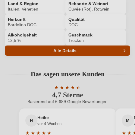
Land & Region
Rebsorte & Weinart
Ich habe mein Passwort vergessen
Italien, Venetien
Cuvée (Rot), Rotwein
Herkunft
Qualität
Bardolino DOC
DOC
ANMELDEN
Alkoholgehalt
Geschmack
12,5 %
Trocken
Alle Details
Produktnummer
6348003000
Das sagen unsere Kunden
Alkoholgehalt in %
12,5 %
★
★
★
★
★
★
Allergene
Enthält Sulfite
4,7 Sterne
Durchschnittliche Bewertung von 4.7 
Basierend auf 6.689 Google Bewertungen
Ausbau
Edelstahltank
Heike
Cuvée-Rebsorten
Corvina, Rondinella
H
M
vor 4 Wochen
Geographische Angabe
Bardolino DOC
★
★
★
★
★
★
★