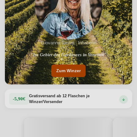
Giovanna Tantini · Inhaberin
"Im Gebiet des Gardasees in Venetien"
Zum Winzer
Gratisversand ab 12 Flaschen je
-5,90€
Winzer/Versender