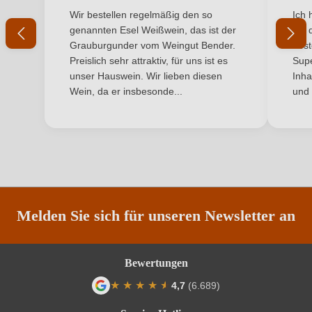
Durchschnittliche Bewertung von 5 von 5 Sternen
Durchs
Wir bestellen regelmäßig den so
Ich 
Geschmack
Trocken
genannten Esel Weißwein, das ist der
mit 
Grauburgunder vom Weingut Bender.
best
Hersteller
Giovanna Tantini
Preislich sehr attraktiv, für uns ist es
Supe
unser Hauswein. Wir lieben diesen
Inha
Hersteller
Azienda Agricola Giovanna Tantini, Via Goito 10,
Wein, da er insbesonde...
und 
adresse
37014 Oliosi - Castelnuovo del Garda (VR), Italien
Inhalt
0,75 L
Jahrgang
2024
Land
Italien
Melden Sie sich für unseren Newsletter an
Qualität
DOC
Bewertungen
Rebsorte
Cuvée (Rot)
★
★
★
★
★
★
4,7
(6.689)
Region
Venetien
Durchschnittliche Bewertung von 4.7 von