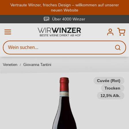
Zum Hauptinhalt springen
Vertraute Winzer, frisches Design – willkommen auf unserer
neuen Website
Weinsuche
Mindestens 3 Zeichen eingeben
Über 4000 Winzer
Beschreiben Sie, welchen Wein
Sie suchen – ob nach Geschmack,
Anlass, Weinnamen, Rebsorte,
Venetien
Giovanna Tantini
Region, Winzer oder anderen
Kriterien.
Cuvée (Rot)
Trocken
12,5% Alk.