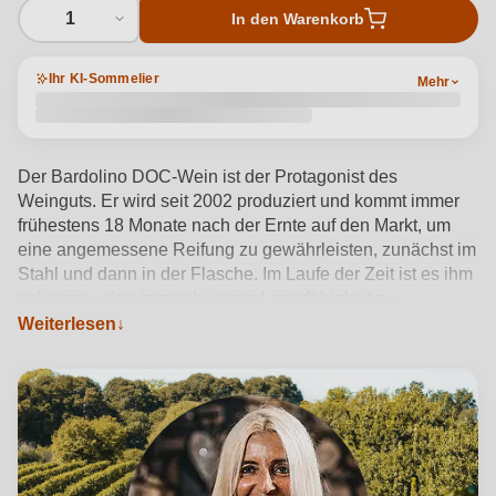
1
In den Warenkorb
Ihr KI-Sommelier
Mehr
Der Bardolino DOC-Wein ist der Protagonist des
Weinguts. Er wird seit 2002 produziert und kommt immer
frühestens 18 Monate nach der Ernte auf den Markt, um
eine angemessene Reifung zu gewährleisten, zunächst im
Stahl und dann in der Flasche. Im Laufe der Zeit ist es ihm
gelungen, eine immer bessere Lagerfähigkeit zu
gewährleisten und dabei seine ursprünglichen
Weiterlesen
Eigenschaften zu erhalten und weiterzuentwickeln, so
dass er heute in 2 oder sogar 3 verschiedenen
Jahrgängen gleichzeitig auf dem Markt ist. So sind in den
letzten Jahren auch sogenannte "vertikale Bardolino"-
Jahrgänge entstanden.
Produktdetails anzeigen →