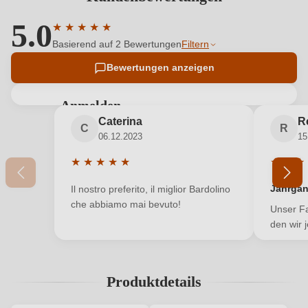
5.0
★
★
★
★
★
Durchschnittliche Bewertung von 5 von 5 Sternen
Basierend auf 2 Bewertungen
Filtern
Bewertungen anzeigen
Anmelden
Caterina
R
Bewertungen können nur von angemeldeten
C
R
06.12.2023
15
Benutzern abgegeben werden. Bitte loggen Sie sich
ein, oder erstellen Sie einen neuen Account.
★
★
★
★
★
★
★
★
Durchschnittliche Bewertung von 5 von 5 Sterne
Durchsc
Jahrga
Il nostro preferito, il miglior Bardolino
Neuer Kunde?
Neuer Kunde?
che abbiamo mai bevuto!
Unser Fa
den wir 
Ihre E-Mail-Adresse
Produktdetails
Ihr Passwort