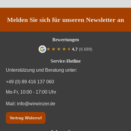
Passt zu
Pasta, Reisgerichte
Melden Sie sich für unseren Newsletter an
Qualität
DOC
Rebsorte
Pinot Grigio
Bewertungen
★
★
★
★
★
★
4,7
(6.689)
Region
Venetien
Durchschnittliche Bewertung von 4.7 von
Service-Hotline
Traubenfarbe
Weiß
Unterstützung und Beratung unter:
Vegan
Ja
+49 (0) 89 416 137 060
Weinart
Weißwein
Mo-Fr, 10:00 - 17:00 Uhr
Mail:
info@wirwinzer.de
Nährwertangaben
Vertrag Widerruf
Durchschnittliche nährwertangaben
pro 100 ml