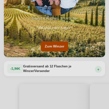
Gianni & Andrea · Mitarbeiter
"Anbaumethoden, die die Lebensdauer der Weinberge
"Ökologischer Anbau"
verlängern"
Zum Winzer
Gratisversand ab 12 Flaschen je
-5,90€
Winzer/Versender