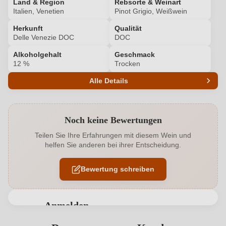
Land & Region
Rebsorte & Weinart
Italien, Venetien
Pinot Grigio, Weißwein
Herkunft
Qualität
Delle Venezie DOC
DOC
Alkoholgehalt
Geschmack
12 %
Trocken
Alle Details
Produktnummer
6430005000
Noch keine Bewertungen
Alkoholgehalt in %
12 %
Teilen Sie Ihre Erfahrungen mit diesem Wein und
helfen Sie anderen bei ihrer Entscheidung.
Allergene
Enthält Sulfite
Bewertung schreiben
Ausbau
Edelstahltank
Bio
EU
Anmelden
Bio
Ja
Bewertungen können nur von angemeldeten