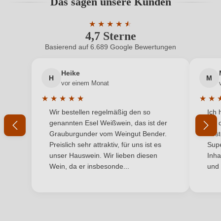
Das sagen unsere Kunden
Benutzern abgegeben werden. Bitte loggen Sie sich
Bio-Kontrollstelle
IT-BIO-015
ein, oder erstellen Sie einen neuen Account.
★
★
★
★
★
★
4,7 Sterne
Durchschnittliche Bewertung von 4.7 
Bio-Kontrollstelle Shop
DE-ÖKO-060
Basierend auf 6.689 Google Bewertungen
Neuer Kunde?
Neuer Kunde?
Geographische Angabe
Delle Venezie DOC
Heike
H
M
Ihre E-Mail-Adresse
Geschmack
Trocken
vor einem Monat
★
★
★
★
★
★
★
Hersteller
Fratelli da Lozzo
Durchschnittliche Bewertung von 5 von 5 Sternen
Durchs
Wir bestellen regelmäßig den so
Ich 
Ihr Passwort
genannten Esel Weißwein, das ist der
mit 
Fratelli Da Lozzo (Soc. Agr. F.lli Da Lozzo di Da Lozzo
Hersteller
Grauburgunder vom Weingut Bender.
best
Andrea e Gianni s.s.), Via Valdoni 13/B, 31013
Ich habe mein Passwort vergessen
adresse
Preislich sehr attraktiv, für uns ist es
Supe
Codognè (TV), Italien
unser Hauswein. Wir lieben diesen
Inha
Wein, da er insbesonde...
und 
Inhalt
0,75 L
ANMELDEN
Jahrgang
2025
Land
Italien