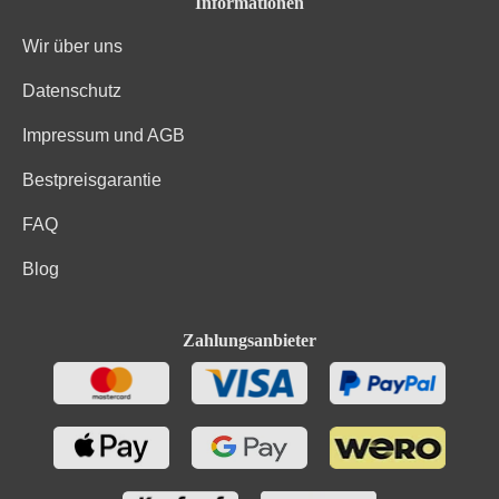
Informationen
Brennwert
292 kJ / 70 kcal
Wir über uns
Kohlenhydrate
0.9 g
Datenschutz
Kohlenhydrate davon Zucker
0.4 g
Impressum und AGB
Bio-Trauben, Konservierungsstoffe (Sulfite). Enthält
Bestpreisgarantie
Zutaten
geringfügige Mengen von Fett, gesättigten Fettsäuren,
Eiweiß und Salz
FAQ
Blog
Zahlungsanbieter