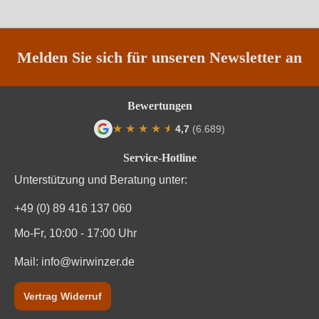
Qualität
IGP
Rebsorte
Pugnitello
Melden Sie sich für unseren Newsletter an
Region
Toskana
Bewertungen
Traubenfarbe
Rot
★
★
★
★
★
★
4,7
(6.689)
Durchschnittliche Bewertung von 4.7 von
Weinart
Rotwein
Service-Hotline
Unterstützung und Beratung unter:
+49 (0) 89 416 137 060
Mo-Fr, 10:00 - 17:00 Uhr
Mail:
info@wirwinzer.de
Vertrag Widerruf