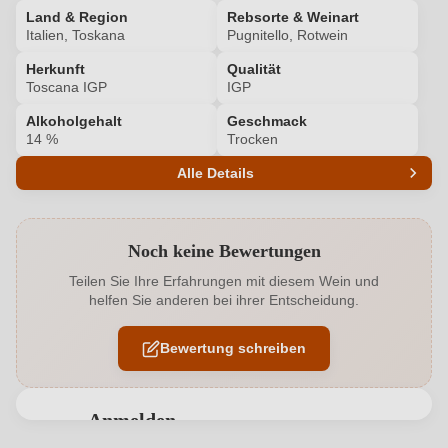
Land & Region
Rebsorte & Weinart
Italien, Toskana
Pugnitello, Rotwein
Herkunft
Qualität
Toscana IGP
IGP
Alkoholgehalt
Geschmack
14 %
Trocken
Alle Details
Produktnummer
7420006000
Noch keine Bewertungen
Alkoholgehalt in %
14 %
Teilen Sie Ihre Erfahrungen mit diesem Wein und
helfen Sie anderen bei ihrer Entscheidung.
Allergene
Enthält Sulfite
Bewertung schreiben
Ausbau
Barrique
Bio
EU
Anmelden
Bio
Ja
Bewertungen können nur von angemeldeten