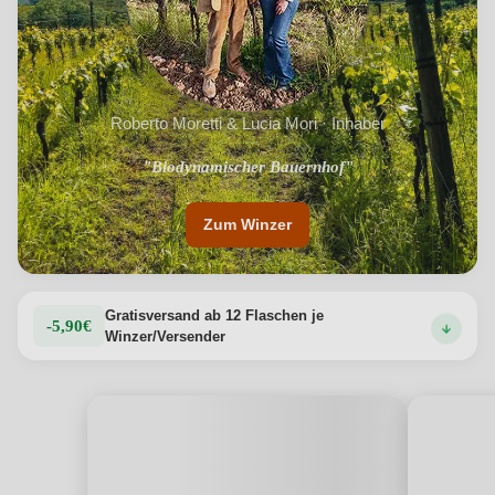
Roberto Moretti & Lucia Mori · Inhaber
"Biodynamischer Bauernhof"
"Natürliche Weine"
Zum Winzer
Gratisversand ab 12 Flaschen je
-5,90€
Winzer/Versender