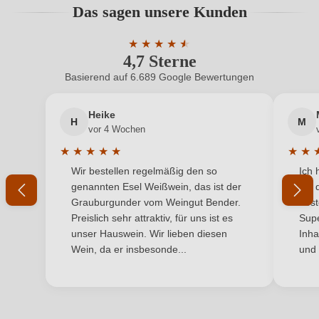
Das sagen unsere Kunden
Benutzern abgegeben werden. Bitte loggen Sie sich
Bio-Kontrollstelle
C223
ein, oder erstellen Sie einen neuen Account.
★
★
★
★
★
★
4,7 Sterne
Durchschnittliche Bewertung von 4.7 
Bio-Kontrollstelle Shop
DE-ÖKO-060
Basierend auf 6.689 Google Bewertungen
Neuer Kunde?
Neuer Kunde?
Geographische Angabe
Toscana IGP
Heike
H
M
Ihre E-Mail-Adresse
Geschmack
Trocken
vor 4 Wochen
★
★
★
★
★
★
★
Hersteller
Podere Casaccia - Sine Felle
Durchschnittliche Bewertung von 5 von 5 Sternen
Durchs
Wir bestellen regelmäßig den so
Ich 
Ihr Passwort
genannten Esel Weißwein, das ist der
mit 
Hersteller
Podere Casaccia di Moretti e Mori Lucia s.s., Via di
Grauburgunder vom Weingut Bender.
best
adresse
Triozzi 41, 50018 Scandicci, Italien
Ich habe mein Passwort vergessen
Preislich sehr attraktiv, für uns ist es
Supe
unser Hauswein. Wir lieben diesen
Inha
Inhalt
0,75 L
Wein, da er insbesonde...
und 
ANMELDEN
Jahrgang
2020
Land
Italien