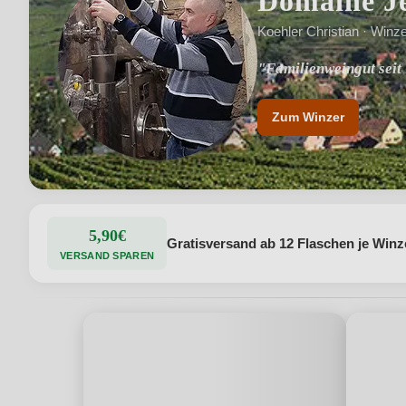
Domaine Je
Koehler Christian · Winz
"Familienweingut seit
Zum Winzer
5,90€
Gratisversand ab 12 Flaschen je Winz
VERSAND SPAREN