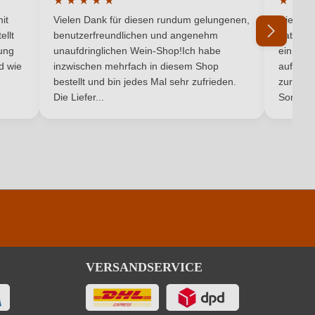
★
★
★
★
★
★
★
★
5 von 5 Sternen
Durchschnittliche Bewertung von 5 von 5 Sternen
Durchsc
35,7 g/L
it
Vielen Dank für diesen rundum gelungenen,
Die Lief
ellt
benutzerfreundlichen und angenehm
hat ein
Weiß
ung
unaufdringlichen Wein-Shop!Ich habe
einmal b
nd wie
inzwischen mehrfach in diesem Shop
auf dem
Ich habe mein Passwort vergessen
bestellt und bin jedes Mal sehr zufrieden.
zurück 
Die Liefer...
Son...
VERSANDSERVICE