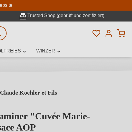
n
ebsite
Trusted Shop (geprüft und zertifiziert)
Du hast 0 Pro
rweiterte Suche
LFREIES
WINZER
Claude Koehler et Fils
innamen,
aminer "Cuvée Marie-
lsace AOP