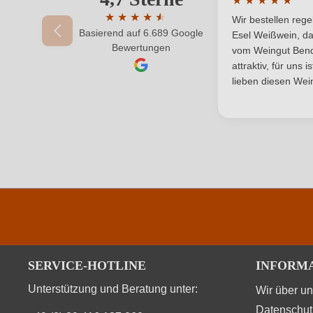
★
★
★
★
★
Durchschnittlic
Region
★
★
★
★
★
★
Wir bestellen reg
Basierend auf 6.689 Google
Durchschnittliche Bewertung von 4.7 von 
Esel Weißwein, da
Ihr Passwort
Bewertungen
Säuregehalt in g/L
vom Weingut Bende
attraktiv, für uns 
Weinart
lieben diesen Wein
SERVICE-HOTLINE
INFORM
Unterstützung und Beratung unter:
Wir über u
Datenschut