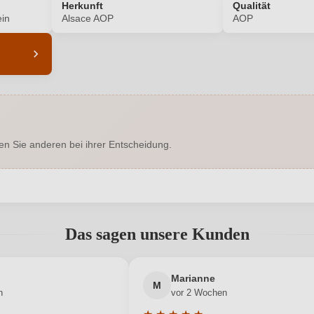
Herkunft
Qualität
in
Alsace AOP
AOP
7451012000
Alkoholgehalt in %
Enthält Sulfite
Flaschenverschluss
en Sie anderen bei ihrer Entscheidung.
Alsace AOP
Geschmack
Hersteller
EARL Jea
Jean-Claude Koehler et Fils
adresse
abgegeben werden. Bitte loggen Sie sich ein, oder erstellen Sie ein
Das sagen unsere Kunden
0,75 L
Jahrgang
Neuer Kunde?
Frankreich
Neuer Kunde?
Passt zu
Marianne
M
n
vor 2 Wochen
AOP
Rebsorte