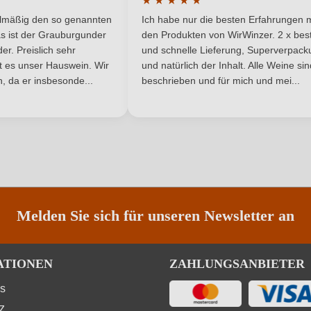
★
★
★
★
★
he Bewertung von 5 von 5 Sternen
Durchschnittliche Bewertung von 
Elsass
Restzucker in g/L
elmäßig den so genannten
Ich habe nur die besten Erfahrungen m
5 Sternen
s ist der Grauburgunder
den Produkten von WirWinzer. 2 x best
3,22 g/L
Traubenfarbe
r. Preislich sehr
und schnelle Lieferung, Superverpack
ist es unser Hauswein. Wir
und natürlich der Inhalt. Alle Weine si
, da er insbesonde...
Weißwein
beschrieben und für mich und mei...
ANMELDEN
Melden Sie sich für unseren Newsletter an
ATIONEN
ZAHLUNGSANBIETER
ns
z