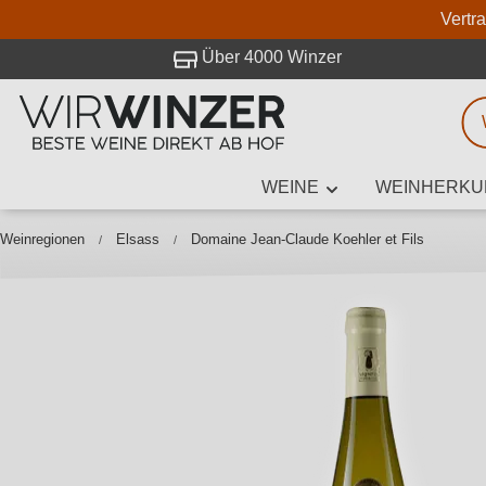
Vertr
 Besuch bei WirWinzer.
Über 4000 Winzer
WEINE
WEINHERKU
Weinsuche
Mindestens 3
Weinregionen
Elsass
Domaine Jean-Claude Koehler et Fils
Beschre