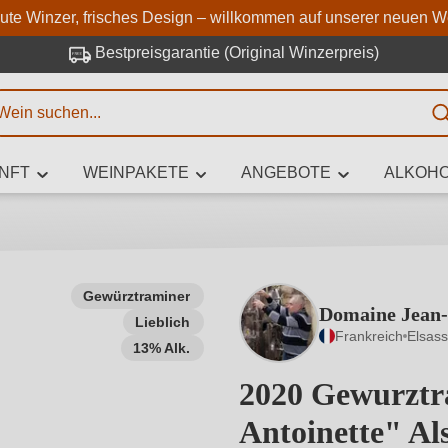
Zum Hauptinhalt springen
Zur Suche springen
Zur Hauptnavigation springe
aute Winzer, frisches Design – willkommen auf unserer neuen W
Bestpreisgarantie (Original Winzerpreis)
E
NFT
WEINPAKETE
ANGEBOTE
ALKOHO
 Zeichen eingeben
Gewürztraminer
Domaine Jean-
Lieblich
iben Sie, welchen Wein Sie suchen – ob nach Geschmack, Anlass, We
Frankreich
Elsass
Rebsorte, Region, Winzer oder anderen Kriterien.
13% Alk.
2020 Gewurztr
Antoinette" A