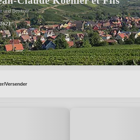
an-Claude Koehler et Fils
er und Besitzer
 1621"
er/Versender