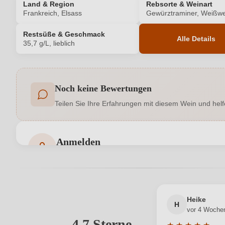
Land & Region
Rebsorte & Weinart
Frankreich, Elsass
Gewürztraminer, Weißwe
Restsüße & Geschmack
Alle Details
35,7 g/L, lieblich
Produktnummer
Noch keine Bewertungen
Allergene
Teilen Sie Ihre Erfahrungen mit diesem Wein und helf
Geographische Angabe
Hersteller
Anmelden
Bewertungen können nur von angemeldeten Benutzern 
Inhalt
Land
Heike
H
vor 4 Woche
Qualität
4,7 Sterne
Ihre E-Mail-Adresse