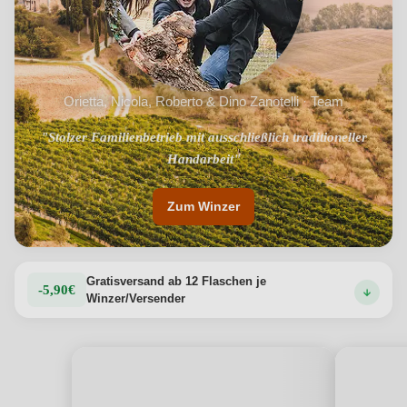
die Identität und die Exzellenz des Trentino feiert.
Produktdetails anzeigen →
Orietta, Nicola, Roberto & Dino Zanotelli · Team
"Stolzer Familienbetrieb mit ausschließlich traditioneller
Handarbeit"
Zum Winzer
Gratisversand ab 12 Flaschen je
-5,90€
Winzer/Versender