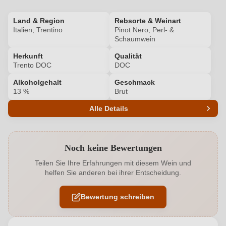
Land & Region
Rebsorte & Weinart
Italien, Trentino
Pinot Nero, Perl- &
Schaumwein
Herkunft
Qualität
Trento DOC
DOC
Alkoholgehalt
Geschmack
13 %
Brut
Alle Details
Produktnummer
7039001000
Noch keine Bewertungen
Alkoholgehalt in %
13 %
Teilen Sie Ihre Erfahrungen mit diesem Wein und
helfen Sie anderen bei ihrer Entscheidung.
Allergene
Enthält Sulfite
Bewertung schreiben
Ausbau
Flaschengärung
Cuvée-Rebsorten
Chardonnay, Pinot Nero