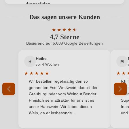
Anmelden
Flaschenverschluss
Sekt/Champagnerkorken
Bewertungen können nur von angemeldeten
Das sagen unsere Kunden
Benutzern abgegeben werden. Bitte loggen Sie sich
Geographische Angabe
Trento DOC
ein, oder erstellen Sie einen neuen Account.
★
★
★
★
★
★
4,7 Sterne
Durchschnittliche Bewertung von 4.7 
Geschmack
Brut
Basierend auf 6.689 Google Bewertungen
Neuer Kunde?
Neuer Kunde?
Hersteller
Zanotelli
Heike
H
M
Ihre E-Mail-Adresse
Hersteller
Cembrani Doc Società Consortile a R.L. (Zanotelli),
vor 4 Wochen
adresse
Viale IV Novembre 52, 38034 Cembra, Italien
★
★
★
★
★
★
★
Durchschnittliche Bewertung von 5 von 5 Sternen
Durchs
Wir bestellen regelmäßig den so
Ich 
Inhalt
Ihr Passwort
0,75 L
genannten Esel Weißwein, das ist der
mit 
Grauburgunder vom Weingut Bender.
best
Jahrgang
2021
Ich habe mein Passwort vergessen
Preislich sehr attraktiv, für uns ist es
Supe
unser Hauswein. Wir lieben diesen
Inha
Land
Italien
Wein, da er insbesonde...
und 
ANMELDEN
Passt zu
Antipasti, Fisch, Weißes Fleisch