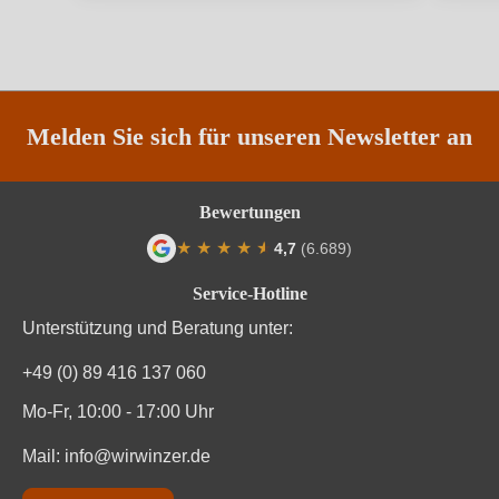
Qualität
DOC
Rebsorte
Pinot Nero
Region
Trentino
Melden Sie sich für unseren Newsletter an
Traubenfarbe
Rot
Bewertungen
Weinart
Perl- & Schaumwein
★
★
★
★
★
★
4,7
(6.689)
Durchschnittliche Bewertung von 4.7 von
Service-Hotline
Unterstützung und Beratung unter:
+49 (0) 89 416 137 060
Mo-Fr, 10:00 - 17:00 Uhr
Mail:
info@wirwinzer.de