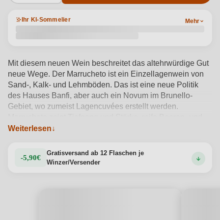
Ihr KI-Sommelier
Mehr
Mit diesem neuen Wein beschreitet das altehrwürdige Gut
neue Wege. Der Marrucheto ist ein Einzellagenwein von
Sand-, Kalk- und Lehmböden. Das ist eine neue Politik
des Hauses Banfi, aber auch ein Novum im Brunello-
Gebiet, wo zumeist Lagencuvées erstellt werden.
Marrucheto zeigt Tiefgang und Stärke, reife Beeren- und
Kirsch-Aromen, denen Zedernduft, Leder, Anis, Orient-
Weiterlesen
Tabak und eine erdig-mineralische Frische
gegenüberstehen. Die Tannine sind unglaublich fein. Noch
Gratisversand ab 12 Flaschen je
-5,90€
ist er jung und fest am Gaumen, aber dank seiner Kraft und
Winzer/Versender
der Frische der Aromen wird er zu einer Brunello-
Offenbarung heranreifen.
Produktdetails anzeigen →