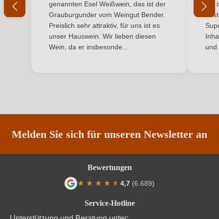
genannten Esel Weißwein, das ist der
mit 
Grauburgunder vom Weingut Bender.
best
Jahrgang
2020
Ich habe mein Passwort vergessen
Preislich sehr attraktiv, für uns ist es
Supe
unser Hauswein. Wir lieben diesen
Inha
Land
Italien
Wein, da er insbesonde...
und 
ANMELDEN
Qualität
DOCG
Rebsorte
Sangiovese
Region
Toskana
Restzucker in g/L
3,6 g/L
Melden Sie sich für unseren Newsletter an
Säuregehalt in g/L
5,7 g/L
Bewertungen
Traubenfarbe
Rot
★
★
★
★
★
★
4,7
(6.689)
Durchschnittliche Bewertung von 4.7 von
Weinart
Rotwein
Service-Hotline
Unterstützung und Beratung unter: