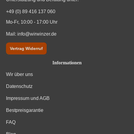
Nährwertangaben
+49 (0) 89 416 137 060
Durchschnittliche nährwertangaben
pro 100 ml
Mo-Fr, 10:00 - 17:00 Uhr
Brennwert
Mail:
info@wirwinzer.de
348 kJ / 83 kcal
Kohlenhydrate
0 g
Vertrag Widerruf
Kohlenhydrate davon Zucker
0 g
Informationen
Wir über uns
Zutaten
Trauben, enthält SULFITE, Gummiarabikum.
Datenschutz
Impressum und AGB
Bestpreisgarantie
FAQ