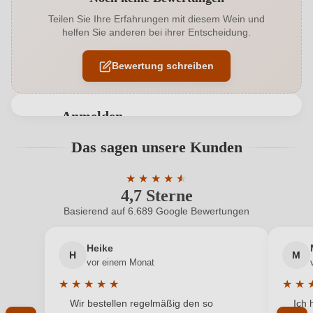
Alkoholgehalt in %
14 %
Teilen Sie Ihre Erfahrungen mit diesem Wein und
helfen Sie anderen bei ihrer Entscheidung.
Allergene
Enthält Sulfite
Bewertung schreiben
Auszeichnungen
James Suckling
Flaschenverschluss
Naturkorken
Anmelden
Geographische Angabe
Brunello di Montalcino DOCG
Bewertungen können nur von angemeldeten
Das sagen unsere Kunden
Benutzern abgegeben werden. Bitte loggen Sie sich
Geschmack
Trocken
ein, oder erstellen Sie einen neuen Account.
★
★
★
★
★
★
4,7 Sterne
Durchschnittliche Bewertung von 4.7 
Haltbar bis
2036
Basierend auf 6.689 Google Bewertungen
Neuer Kunde?
Neuer Kunde?
Hersteller
Banfi
Heike
H
M
Ihre E-Mail-Adresse
Hersteller
Banfi SRL, Castello di Poggio Alle Mura, 53024
vor einem Monat
adresse
Montalcino, Italia
★
★
★
★
★
★
★
Durchschnittliche Bewertung von 5 von 5 Sternen
Durchs
Wir bestellen regelmäßig den so
Ich 
Inhalt
Ihr Passwort
0,75 L