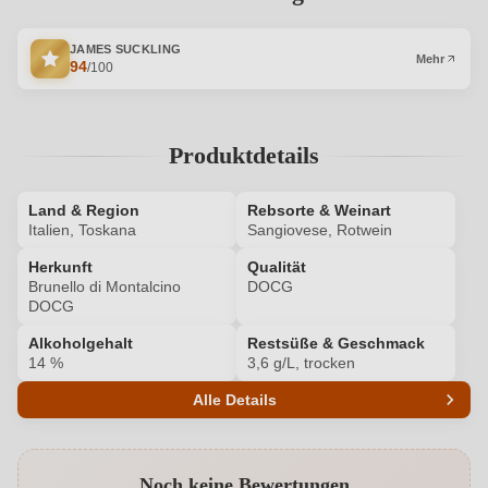
JAMES SUCKLING
Mehr
94
/100
Produktdetails
Land & Region
Rebsorte & Weinart
Italien, Toskana
Sangiovese, Rotwein
Herkunft
Qualität
Brunello di Montalcino
DOCG
DOCG
Alkoholgehalt
Restsüße & Geschmack
14 %
3,6 g/L, trocken
Alle Details
Produktnummer
HM100516744
Noch keine Bewertungen