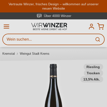
Zum Hauptinhalt springen
Vertraute Winzer, frisches Design – willkommen auf unserer
neuen Website
Weinsuche
Mindestens 3 Zeichen eingeben
Über 4000 Winzer
Beschreiben Sie, welchen Wein
Sie suchen – ob nach Geschmack,
Anlass, Weinnamen, Rebsorte,
Kremstal
Weingut Stadt Krems
Region, Winzer oder anderen
Kriterien.
Riesling
Trocken
13,5% Alk.