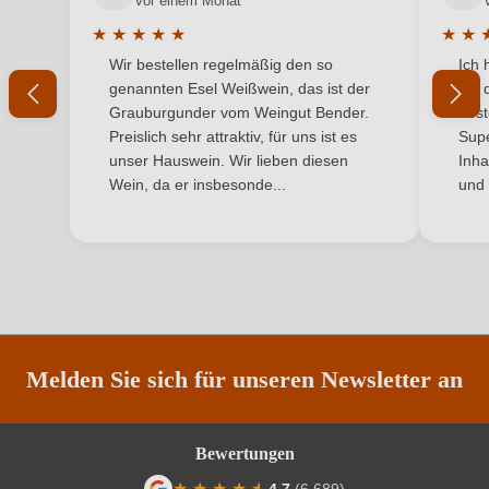
vor einem Monat
Jahrgang
2019
★
★
★
★
★
★
★
Durchschnittliche Bewertung von 5 von 5 Sternen
Durchs
Wir bestellen regelmäßig den so
Ich 
Land
Ihr Passwort
Österreich
genannten Esel Weißwein, das ist der
mit 
Grauburgunder vom Weingut Bender.
best
Ort
#REF!
Ich habe mein Passwort vergessen
Preislich sehr attraktiv, für uns ist es
Supe
unser Hauswein. Wir lieben diesen
Inha
Qualität
Qualitätswein
Wein, da er insbesonde...
und 
ANMELDEN
Rebsorte
Riesling
Region
Niederösterreich
Restzucker in g/L
4,8 g/L
Säuregehalt in g/L
6,3 g/L
Melden Sie sich für unseren Newsletter an
Traubenfarbe
Weiß
Bewertungen
Weinart
Weißwein
★
★
★
★
★
★
4,7
(6.689)