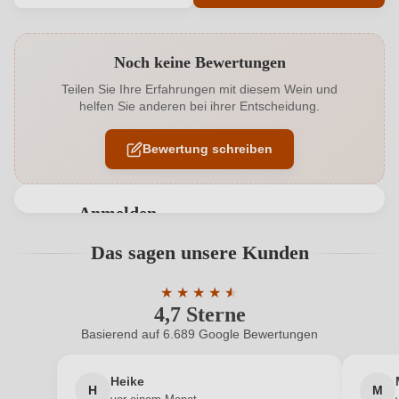
Produktnummer
1433019000
Noch keine Bewertungen
Alkoholgehalt in %
13,5 %
Teilen Sie Ihre Erfahrungen mit diesem Wein und
helfen Sie anderen bei ihrer Entscheidung.
Allergene
Enthält Sulfite
Bewertung schreiben
Ausbau
Edelstahltank
Geschmack
Trocken
Anmelden
Haltbar bis
>30 Jahre
Bewertungen können nur von angemeldeten
Das sagen unsere Kunden
Benutzern abgegeben werden. Bitte loggen Sie sich
Hersteller
Stadt Krems
ein, oder erstellen Sie einen neuen Account.
★
★
★
★
★
★
4,7 Sterne
Durchschnittliche Bewertung von 4.7 
Hersteller
Weingut Stadt Krems GmbH, Stadtgraben 11, 3500
adresse
Krems, Österreich
Basierend auf 6.689 Google Bewertungen
Neuer Kunde?
Neuer Kunde?
Inhalt
0,75 L
Heike
H
M
Ihre E-Mail-Adresse