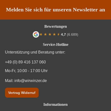
Melden Sie sich für unseren Newsletter an
Bewertungen
★
★
★
★
★
★
4,7
(6.689)
Durchschnittliche Bewertung von 4.7 von
Service-Hotline
Unterstützung und Beratung unter:
+49 (0) 89 416 137 060
Mo-Fr, 10:00 - 17:00 Uhr
Mail:
info@wirwinzer.de
Vertrag Widerruf
Informationen