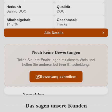
Herkunft
Qualität
Sannio DOC
DOC
Alkoholgehalt
Geschmack
14,5 %
Trocken
Alle Details
Produktnummer
6703001000
Noch keine Bewertungen
Alkoholgehalt in %
14,5 %
Teilen Sie Ihre Erfahrungen mit diesem Wein und
helfen Sie anderen bei ihrer Entscheidung.
Allergene
Enthält Sulfite
Bewertung schreiben
Geographische Angabe
Sannio DOC
Geschmack
Trocken
Anmelden
Hersteller
Vigne di Malies
Bewertungen können nur von angemeldeten
Das sagen unsere Kunden
Benutzern abgegeben werden. Bitte loggen Sie sich
Hersteller
Vigne di Malies di Foschini Flaviano, Viale della
ein, oder erstellen Sie einen neuen Account.