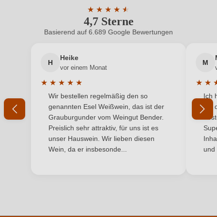
adresse
Vittoria 58, 82034 Guardia Sanframondi, Italien
★
★
★
★
★
★
4,7 Sterne
Durchschnittliche Bewertung von 4.7 
Inhalt
0,75 L
Basierend auf 6.689 Google Bewertungen
Neuer Kunde?
Neuer Kunde?
Jahrgang
2021
Heike
H
M
Ihre E-Mail-Adresse
vor einem Monat
Land
Italien
★
★
★
★
★
★
★
Durchschnittliche Bewertung von 5 von 5 Sternen
Durchs
Wir bestellen regelmäßig den so
Ich 
Qualität
Ihr Passwort
DOC
genannten Esel Weißwein, das ist der
mit 
Grauburgunder vom Weingut Bender.
best
Rebsorte
Aglianico
Ich habe mein Passwort vergessen
Preislich sehr attraktiv, für uns ist es
Supe
unser Hauswein. Wir lieben diesen
Inha
Region
Kampanien
Wein, da er insbesonde...
und 
ANMELDEN
Traubenfarbe
Rot
Weinart
Rotwein