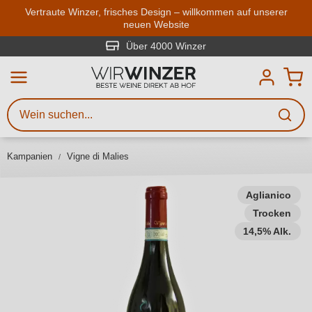
Zum Hauptinhalt springen
Vertraute Winzer, frisches Design – willkommen auf unserer
neuen Website
Weinsuche
Mindestens 3 Zeichen eingeben
Über 4000 Winzer
Beschreiben Sie, welchen Wein
Sie suchen – ob nach Geschmack,
Anlass, Weinnamen, Rebsorte,
Kampanien
Vigne di Malies
Region, Winzer oder anderen
Kriterien.
Aglianico
Trocken
14,5% Alk.