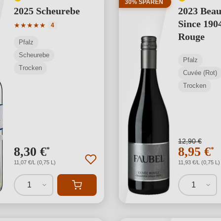
30% SPAREN
2025 Scheurebe
2023 Beau
Since 190
Durchschnittliche Bewertung von 5 von 5 Sternen
★
★
★
★
★
4
Rouge
Pfalz
Scheurebe
Pfalz
Trocken
Cuvée (Rot)
Trocken
12,90 €
8,30 €
8,95 €
*
*
11,07 €/L (0,75 L)
11,93 €/L (0,75 L)
1
1