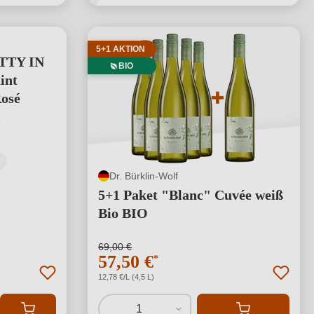
5+1 AKTION
TTY IN
BIO
int
osé
tliche Bewertung von 5 von 5 Sternen
Dr. Bürklin-Wolf
5+1 Paket "Blanc" Cuvée weiß
Bio BIO
69,00 €
57,50 €
*
12,78 €/L (4,5 L)
1