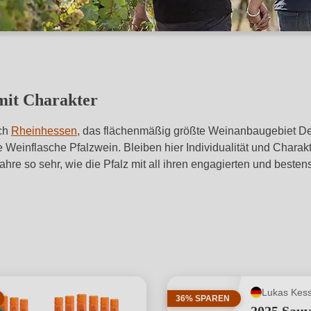
 mit Charakter
ach
Rheinhessen
, das flächenmäßig größte Weinanbaugebiet Deu
ufte Weinflasche Pfalzwein. Bleiben hier Individualität und Chara
ahre so sehr, wie die Pfalz mit all ihren engagierten und best
Lukas Kess
36% SPAREN