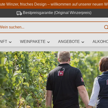
Zum Hauptinhalt springen
Zur Suche springen
Zur Hauptnavigation springe
aute Winzer, frisches Design – willkommen auf unserer neuen W
Bestpreisgarantie (Original Winzerpreis)
E
NFT
WEINPAKETE
ANGEBOTE
ALKOHO
 Zeichen eingeben
iben Sie, welchen Wein Sie suchen – ob nach Geschmack, Anlass, We
Rebsorte, Region, Winzer oder anderen Kriterien.