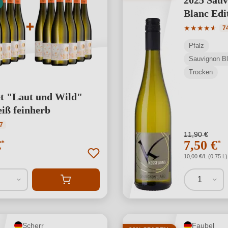
2025 Sauv
Blanc Edi
Durchschnit
★
★
★
★
★
★
7
Pfalz
Sauvignon B
Trocken
t "Laut und Wild"
iß feinherb
ttliche Bewertung von 4.86 von 5 Sternen
7
11,90 €
€
7,50 €
*
*
10,00 €/L (0,75 L)
1
Scherr
Faubel