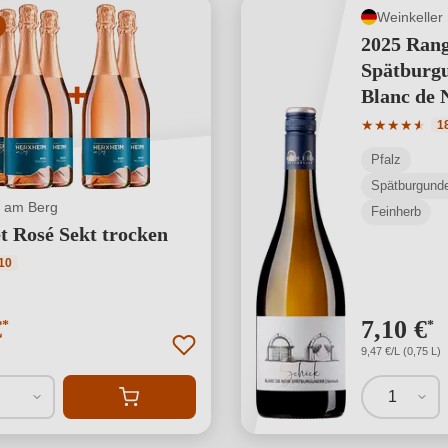
Weinkeller
2025 Ran
Spätburg
Blanc de 
Durchschnit
★
★
★
★
★
★
1
Pfalz
Spätburgund
 am Berg
Feinherb
t Rosé Sekt trocken
ttliche Bewertung von 5 von 5 Sternen
10
€
7,10 €
*
*
9,47 €/L (0,75 L)
1