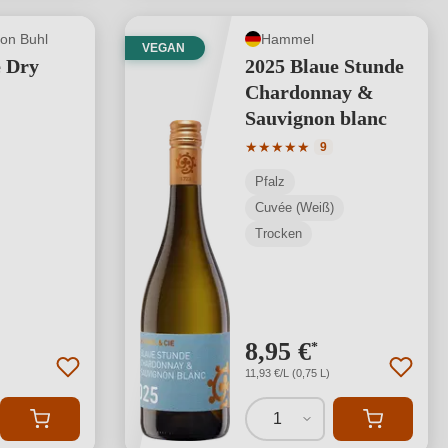
von Buhl
Hammel
VEGAN
 Dry
2025 Blaue Stunde
Chardonnay &
Sauvignon blanc
Durchschnittliche Bewertung
★
★
★
★
★
9
Pfalz
Cuvée (Weiß)
Trocken
8,95 €
*
11,93 €/L (0,75 L)
1