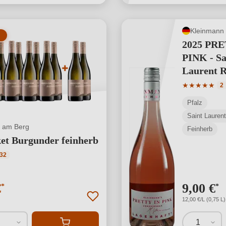
Kleinmann
2025 PRE
PINK - Sa
Laurent R
Durchschnit
★
★
★
★
★
2
Pfalz
Saint Laurent
 am Berg
Feinherb
et Burgunder feinherb
ttliche Bewertung von 4.91 von 5 Sternen
32
€
9,00 €
*
*
12,00 €/L (0,75 L)
1