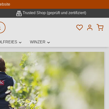
n
ebsite
Trusted Shop (geprüft und zertifiziert)
Du hast 0 Pro
rweiterte Suche
LFREIES
WINZER
innamen,