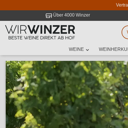
Vertr
 Besuch bei WirWinzer.
Über 4000 Winzer
WEINE
WEINHERKU
Weinsuche
Mindestens 3
Beschre