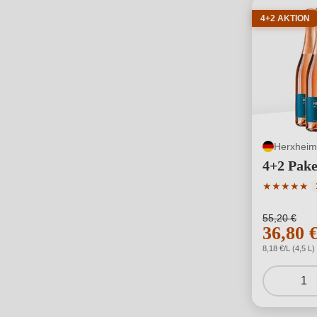
4+2 AKTION
Herxheim
4+2 Pake
Durchschni
★
★
★
★
★
55,20 €
36,80 
8,18 €/L (4,5 L)
1