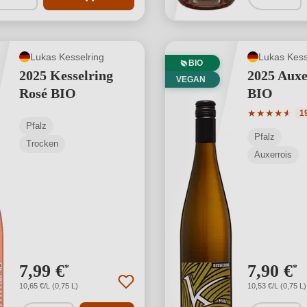
Lukas Kesselring
Lukas Kess
BIO
2025 Kesselring
2025 Auxe
VEGAN
Rosé BIO
BIO
Durchschnit
★
★
★
★
★
★
1
Pfalz
Pfalz
Trocken
Auxerrois
7,99 €
7,90 €
*
*
10,65 €/L (0,75 L)
10,53 €/L (0,75 L)