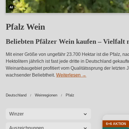
Dieses
Bild
Pfalz Wein
wurde
mithilfe
Beliebten Pfälzer Wein kaufen – Vielfalt
von
KI
Mit einer Größe von ungefähr 23.700 Hektar ist die Pfalz, n
verändert.
Hektolitern jährlich ist fast jede dritte in Deutschland geka
Weinanbaugebiet profitiert vom Qualitätssprung der letzten J
wachsender Beliebtheit.
Weiterlesen
→
Deutschland
Weinregionen
Pfalz
Winzer
6+6 AKTION
Auszeichnungen