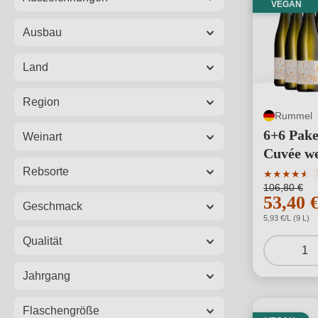
VEGAN
Ausbau
Land
Region
Rummel
6+6 Pake
Weinart
Cuvée we
Rebsorte
Durchschni
★
★
★
★
★
★
106,80 €
53,40 
Geschmack
5,93 €/L (9 L)
Qualität
1
Jahrgang
Flaschengröße