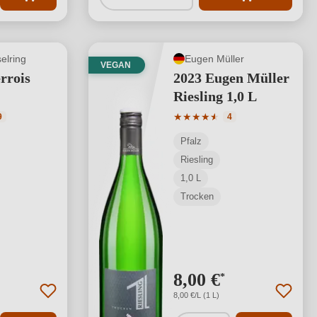
elring
Eugen Müller
VEGAN
rrois
2023 Eugen Müller
Riesling 1,0 L
tliche Bewertung von 4.84 von 5 Sternen
Durchschnittliche Bewertung
★
★
★
★
★
★
9
4
Pfalz
Riesling
1,0 L
Trocken
8,00 €
*
8,00 €/L (1 L)