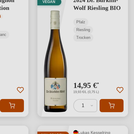
ignon
2024 Dr. Bürklin-
VEGAN
tion
Wolf Riesling BIO
tliche Bewertung von 4.77 von 5 Sternen
4
Pfalz
Riesling
lanc
Trocken
14,95 €
*
19,93 €/L (0,75 L)
1
Lukas Kesselring