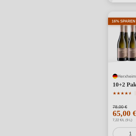
16% SPAREN
Herxheim
10+2 Pak
Durchschni
★
★
★
★
★
★
78,00 €
65,00 
7,22 €/L (9 L)
1