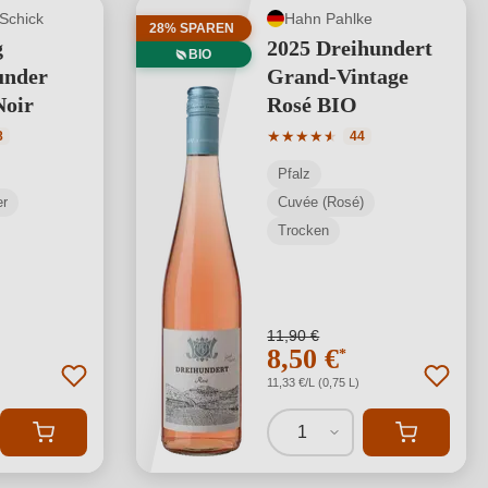
 Schick
Hahn Pahlke
28% SPAREN
g
2025 Dreihundert
BIO
under
Grand-Vintage
Noir
Rosé BIO
tliche Bewertung von 4.67 von 5 Sternen
Durchschnittliche Bewertung
★
★
★
★
★
★
8
44
Pfalz
er
Cuvée (Rosé)
Trocken
11,90 €
8,50 €
*
11,33 €/L (0,75 L)
1