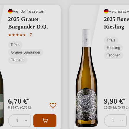
Vier Jahreszeiten
Reichsrat 
2025 Grauer
2025 Bone
Burgunder D.Q.
Riesling
Durchschnittliche Bewertung von 4.43 von 5 Sternen
★
★
★
★
★
★
7
Pfalz
Pfalz
Riesling
Grauer Burgunder
Trocken
Trocken
6,70 €
9,90 €
*
*
8,93 €/L (0,75 L)
13,20 €/L (0,75 L)
1
1