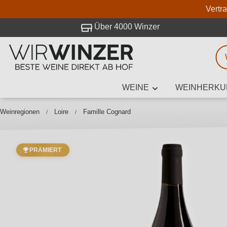
Vertr
 Besuch bei WirWinzer.
Über 4000 Winzer
WEINE
WEINHERKU
Weinsuche
Mindestens 3
Weinregionen
Loire
Famille Cognard
PRÄMIERT
Beschre