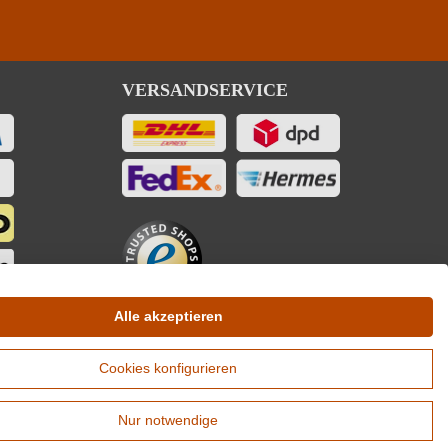
VERSANDSERVICE
Alle akzeptieren
Cookies konfigurieren
Nur notwendige
sandkosten je Winzer. Versandkostenfrei ab 12 Flaschen je Winzer.