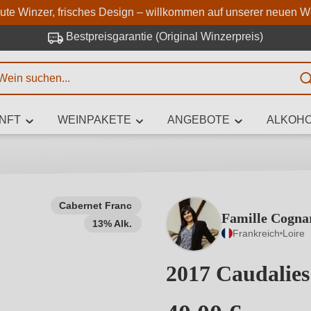
Zum Hauptinhalt springen
Zur Suche springen
Zur Hauptnavigation springe
aute Winzer, frisches Design – willkommen auf unserer neuen W
Bestpreisgarantie (Original Winzerpreis)
E
NFT
WEINPAKETE
ANGEBOTE
ALKOHO
 Zeichen eingeben
Cabernet Franc
Famille Cogna
13% Alk.
iben Sie, welchen Wein Sie suchen – ob nach Geschmack, Anlass, We
Frankreich
Loire
Rebsorte, Region, Winzer oder anderen Kriterien.
2017 Caudalies