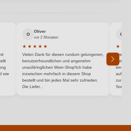
en neuen Account.
Frankreich
Cabernet Franc
Oliver
g
O
G
vor 2 Monaten
v
Rot
★
★
★
★
★
★
★
★
5 von 5 Sternen
Durchschnittliche Bewertung von 5 von 5 Sternen
Durchsc
it
Vielen Dank für diesen rundum gelungenen,
Die Lief
ellt
benutzerfreundlichen und angenehm
hat ein
ung
unaufdringlichen Wein-Shop!Ich habe
einmal b
nd wie
inzwischen mehrfach in diesem Shop
auf dem
Ich habe mein Passwort vergessen
bestellt und bin jedes Mal sehr zufrieden.
zurück 
Die Liefer...
Son...