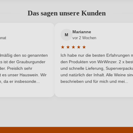
abgegeben werden. Bitte loggen Sie sich ein, oder erstellen Sie ein
Das sagen unsere Kunden
2017
Land
Neuer Kunde?
AOP
Neuer Kunde?
Rebsorte
Marianne
M
onat
vor 2 Wochen
Loire
Traubenfarbe
★
★
★
★
★
he Bewertung von 5 von 5 Sternen
Durchschnittliche Bewertung von 
Rotwein
elmäßig den so genannten
Ich habe nur die besten Erfahrungen m
5 Sternen
s ist der Grauburgunder
den Produkten von WirWinzer. 2 x best
r. Preislich sehr
und schnelle Lieferung, Superverpack
ist es unser Hauswein. Wir
und natürlich der Inhalt. Alle Weine si
, da er insbesonde...
beschrieben und für mich und mei...
ANMELDEN