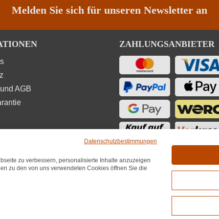
Melden Sie sich für unseren Newsletter an
ATIONEN
ZAHLUNGSANBIETER
ns
z
 und AGB
rantie
Datenschutzbestimmungen
seite zu verbessern, personalisierte Inhalte anzuzeigen
UNGEN
onen zu den von uns verwendeten Cookies öffnen Sie die
★
★
★
4,7
(6.689)
hnittliche Bewertung von 4.7 von 5 Sternen
*Alle Preise inkl. MwST zzgl. 5,90€ Ver