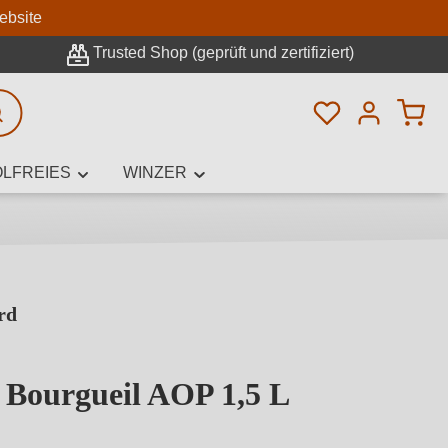
n
ebsite
Trusted Shop (geprüft und zertifiziert)
Du hast 0 Pro
rweiterte Suche
LFREIES
WINZER
rd
innamen,
 Bourgueil AOP 1,5 L