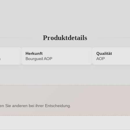
Produktdetails
Herkunft
Qualität
n
Bourgueil AOP
AOP
8148010000
Alkoholgehalt in %
Enthält Sulfite
Auszeichnungen
en Sie anderen bei ihrer Entscheidung.
Bourgueil AOP
Hersteller
rroi Taveau 1379, 37140 Saint-
Inhalt
icolas-de-Bourgueil, Frankreich