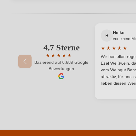
Bewertungen können nur von angemeldeten Benutzern 
Jahrgang
Qualität
Heike
H
vor einem M
Region
4,7 Sterne
Ihre E-Mail-Adresse
★
★
★
★
★
Durchschnittlic
Weinart
★
★
★
★
★
★
Wir bestellen reg
Basierend auf 6.689 Google
Durchschnittliche Bewertung von 4.7 von 
Esel Weißwein, da
Ihr Passwort
Bewertungen
vom Weingut Bende
attraktiv, für uns 
lieben diesen Wein