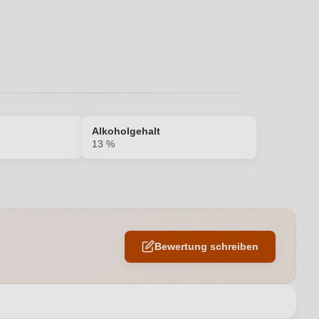
Alkoholgehalt
13 %
13 %
Guide Hachette des vins
Bewertung schreiben
Famille Cognard
1,5 L