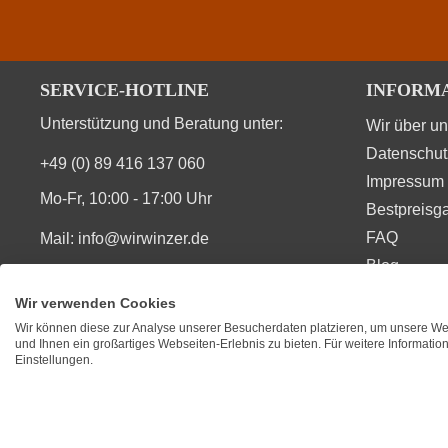
SERVICE-HOTLINE
INFORM
Unterstützung und Beratung unter:
Wir über u
Datenschut
+49 (0) 89 416 137 060
Impressum
Mo-Fr, 10:00 - 17:00 Uhr
Bestpreisga
FAQ
Mail:
info@wirwinzer.de
Blog
Vertrag Widerruf
Wir verwenden Cookies
Wir können diese zur Analyse unserer Besucherdaten platzieren, um unsere Web
SIE FINDEN UNS AUCH AUF
BEWERT
und Ihnen ein großartiges Webseiten-Erlebnis zu bieten. Für weitere Informati
Einstellungen.
★
★
★
Durchsc
Copyright © 2010 - 2026 WirWinzer GmbH