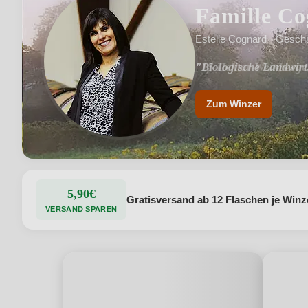
Famille C
Estelle Cognard · Geschä
"Biologische Landwirt
Zum Winzer
5,90€
Gratisversand ab 12 Flaschen je Winz
VERSAND SPAREN