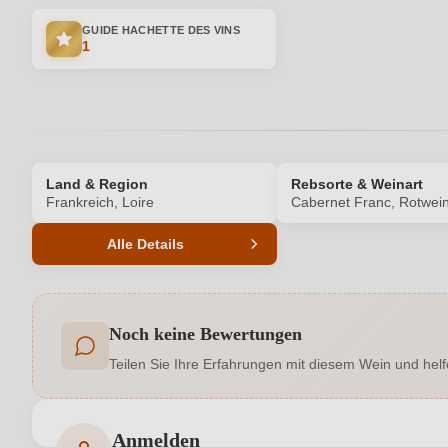
GUIDE HACHETTE DES VINS
1
Land & Region
Rebsorte & Weinart
Frankreich, Loire
Cabernet Franc, Rotwei
Alle Details
Produktnummer
Noch keine Bewertungen
Allergene
Teilen Sie Ihre Erfahrungen mit diesem Wein und helf
Geographische Angabe
Hersteller
SCEA Estelle et Rodolphe Cognard, Rte du Ca
Anmelden
adresse
N