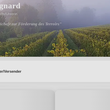
ognard
ftsführerin
schaft zur Förderung des Terroirs"
er/Versender