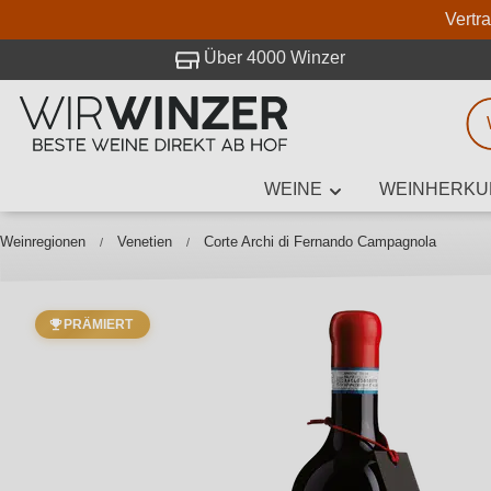
Vertr
 Besuch bei WirWinzer.
Über 4000 Winzer
WEINE
WEINHERKU
Weinsuche
Mindestens 3
Weinregionen
Venetien
Corte Archi di Fernando Campagnola
PRÄMIERT
Beschre