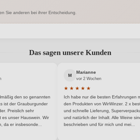
Enthält Sulfite
Ausbau
en Sie anderen bei ihrer Entscheidung.
Vinibuoni
Cuvée-Rebsorten
lla Valpolicella Classico DOCG
Geschmack
abgegeben werden. Bitte loggen Sie sich ein, oder erstellen Sie ein
Hersteller
Cantina Corte
Corte Archi
Das sagen unsere Kunden
adresse
Neuer Kunde?
0,75 L
Neuer Kunde?
Jahrgang
Marianne
M
n
vor 2 Wochen
Italien
Ort
★
★
★
★
★
he Bewertung von 5 von 5 Sternen
Durchschnittliche Bewertung von 
DOCG
Rebsorte
elmäßig den so genannten
Ich habe nur die besten Erfahrungen m
5 Sternen
s ist der Grauburgunder
den Produkten von WirWinzer. 2 x best
Venetien
Traubenfarbe
r. Preislich sehr
und schnelle Lieferung, Superverpack
ist es unser Hauswein. Wir
und natürlich der Inhalt. Alle Weine si
, da er insbesonde...
Rotwein
beschrieben und für mich und mei...