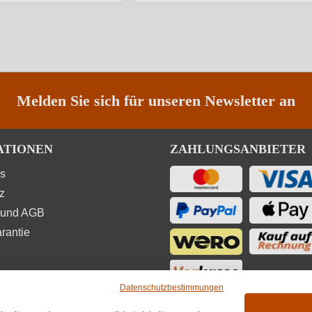
ANMELDEN
Melden Sie sich für unseren Newsletter an
ATIONEN
ZAHLUNGSANBIETER
ns
z
 und AGB
rantie
Datenschutzbestimmungen