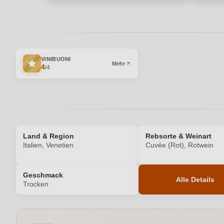
VINIBUONI
Mehr
4
/4
Land & Region
Rebsorte & Weinart
Italien, Venetien
Cuvée (Rot), Rotwein
Geschmack
Alle Details
Trocken
Produktnummer