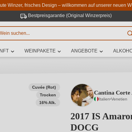
Zum Hauptinhalt springen
Zur Suche springen
Zur Hauptnavigation springe
aute Winzer, frisches Design – willkommen auf unserer neuen W
Bestpreisgarantie (Original Winzerpreis)
E
NFT
WEINPAKETE
ANGEBOTE
ALKOHO
 Zeichen eingeben
Cuvée (Rot)
Cantina Corte
Trocken
iben Sie, welchen Wein Sie suchen – ob nach Geschmack, Anlass, We
Italien
Venetien
Rebsorte, Region, Winzer oder anderen Kriterien.
16% Alk.
2017 IS Amarone
DOCG