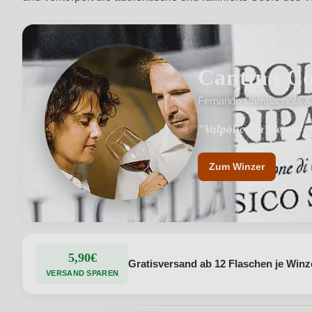
Cantina Co
Fernando Campagnola & 
"Valpolicella Weine"
"Hingabe, Begeisterun
Zum Winzer
5,90€
Gratisversand ab 12 Flaschen je Winz
VERSAND SPAREN