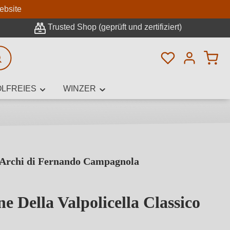
n
ebsite
Trusted Shop (geprüft und zertifiziert)
Du hast 0 Pro
rweiterte Suche
LFREIES
WINZER
 Archi di Fernando Campagnola
innamen,
 Della Valpolicella Classico