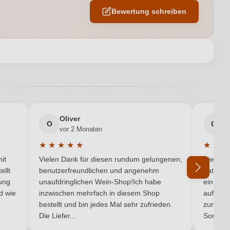
Großes Eichenfass
Bewertung schreiben
Corvina, Corvinone, Rondinella
Trocken
en neuen Account.
 Archi di Fernando Campagnola, Via Paverno 21, 37020 Marano di
Valpolicella, Italien
2017
Oliver
g
O
G
vor 2 Monaten
v
Venetien
★
★
★
★
★
★
★
★
5 von 5 Sternen
Durchschnittliche Bewertung von 5 von 5 Sternen
Durchsc
Cuvée (Rot)
it
Vielen Dank für diesen rundum gelungenen,
Die Lief
ellt
benutzerfreundlichen und angenehm
hat ein
Rot
ung
unaufdringlichen Wein-Shop!Ich habe
einmal b
nd wie
inzwischen mehrfach in diesem Shop
auf dem
Ich habe mein Passwort vergessen
bestellt und bin jedes Mal sehr zufrieden.
zurück 
Die Liefer...
Son...