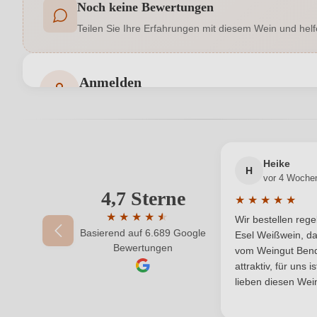
Noch keine Bewertungen
Allergene
Teilen Sie Ihre Erfahrungen mit diesem Wein und helf
Auszeichnungen
Geographische Angabe
Amarone de
Anmelden
Bewertungen können nur von angemeldeten Benutzern 
Hersteller
Inhalt
Heike
H
vor 4 Woche
Land
4,7 Sterne
Ihre E-Mail-Adresse
★
★
★
★
★
Durchschnittlic
Qualität
★
★
★
★
★
★
Wir bestellen reg
Basierend auf 6.689 Google
Durchschnittliche Bewertung von 4.7 von 
Esel Weißwein, da
Ihr Passwort
Bewertungen
Region
vom Weingut Bende
attraktiv, für uns 
Weinart
lieben diesen Wein