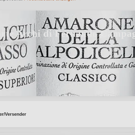
rte Archi di Fernando Campa
Co. · Inhaber
g, Liebe"
er/Versender