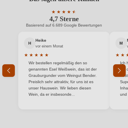
Benutzern abgegeben werden. Bitte loggen Sie sich
Geschmack
Trocken
ein, oder erstellen Sie einen neuen Account.
★
★
★
★
★
★
4,7 Sterne
Durchschnittliche Bewertung von 4.7 
Hersteller
Corte Merci
Basierend auf 6.689 Google Bewertungen
Neuer Kunde?
Neuer Kunde?
Hersteller
Corte Merci, Via Jago di Sopra 5, 37024 Negrar,
adresse
Italien
Heike
H
M
Ihre E-Mail-Adresse
vor einem Monat
Inhalt
0,75 L
★
★
★
★
★
★
★
Durchschnittliche Bewertung von 5 von 5 Sternen
Durchs
Wir bestellen regelmäßig den so
Ich 
Jahrgang
Ihr Passwort
2015
genannten Esel Weißwein, das ist der
mit 
Grauburgunder vom Weingut Bender.
best
Land
Italien
Ich habe mein Passwort vergessen
Preislich sehr attraktiv, für uns ist es
Supe
unser Hauswein. Wir lieben diesen
Inha
Qualität
DOCG
Wein, da er insbesonde...
und 
ANMELDEN
Rebsorte
Cuvée (Rot)
Region
Venetien