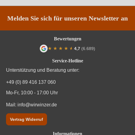
Restzucker in g/L
0 g/L
Säuregehalt in g/L
0 g/L
Melden Sie sich für unseren Newsletter an
Traubenfarbe
Rot
Bewertungen
Unterregion
Valpolicella
★
★
★
★
★
★
4,7
(6.689)
Durchschnittliche Bewertung von 4.7 von
Weinart
Rotwein
Service-Hotline
Unterstützung und Beratung unter:
+49 (0) 89 416 137 060
Mo-Fr, 10:00 - 17:00 Uhr
Mail:
info@wirwinzer.de
Vertrag Widerruf
Informationen