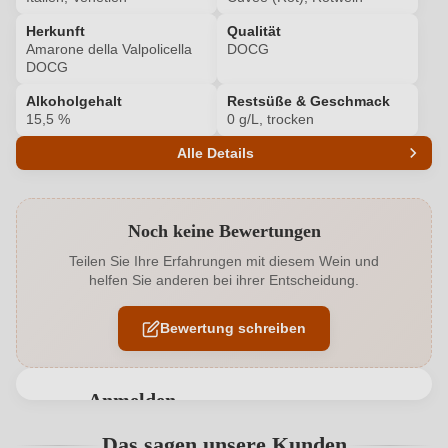
Herkunft
Qualität
Amarone della Valpolicella
DOCG
DOCG
Alkoholgehalt
Restsüße & Geschmack
15,5 %
0 g/L, trocken
Alle Details
Produktnummer
7092559000
Noch keine Bewertungen
Alkoholgehalt in %
15,5 %
Teilen Sie Ihre Erfahrungen mit diesem Wein und
helfen Sie anderen bei ihrer Entscheidung.
Allergene
Enthält Sulfite
Bewertung schreiben
Ausbau
Großes Holzfass
Cuvée-Rebsorten
Corvina, Rondinella, Corvinone
Anmelden
Geographische Angabe
Amarone della Valpolicella DOCG
Bewertungen können nur von angemeldeten
Das sagen unsere Kunden