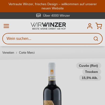
Zum Hauptinhalt springen
Vertraute Winzer, frisches Design – willkommen auf unserer
neuen Website
Weinsuche
Mindestens 3 Zeichen eingeben
Über 4000 Winzer
Beschreiben Sie, welchen Wein
Sie suchen – ob nach Geschmack,
Anlass, Weinnamen, Rebsorte,
Venetien
Corte Merci
Region, Winzer oder anderen
Kriterien.
Cuvée (Rot)
Trocken
15,5% Alk.