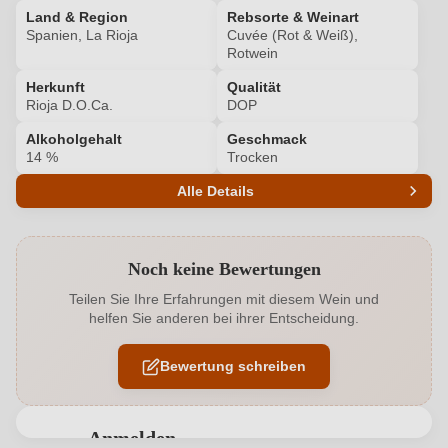
Land & Region
Rebsorte & Weinart
Spanien, La Rioja
Cuvée (Rot & Weiß),
Rotwein
Herkunft
Qualität
Rioja D.O.Ca.
DOP
Alkoholgehalt
Geschmack
14 %
Trocken
Alle Details
Produktnummer
8163002000
Noch keine Bewertungen
Alkoholgehalt in %
14 %
Teilen Sie Ihre Erfahrungen mit diesem Wein und
helfen Sie anderen bei ihrer Entscheidung.
Allergene
Enthält Sulfite
Bewertung schreiben
Cuvée-Rebsorten
Tempranillo, Garnacha Tinta, Macabeo
Geographische Angabe
Rioja D.O.Ca.
Anmelden