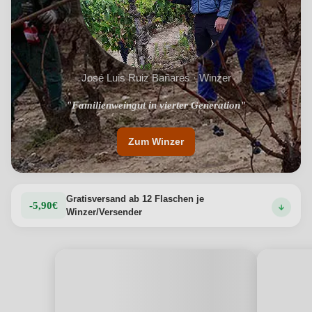
José Luis Ruiz Bañares · Winzer
"Familienweingut in vierter Generation"
"Ideales Mikroklima für den Weinbau"
Zum Winzer
Gratisversand ab 12 Flaschen je
-5,90€
Winzer/Versender