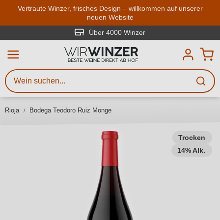
Zum Hauptinhalt springen
Vertraute Winzer, frisches Design – willkommen auf unserer
neuen Website
Weinsuche
Mindestens 3 Zeichen eingeben
Über 4000 Winzer
Beschreiben Sie, welchen Wein
Sie suchen – ob nach Geschmack,
Anlass, Weinnamen, Rebsorte,
Rioja
Bodega Teodoro Ruiz Monge
Region, Winzer oder anderen
Kriterien.
Trocken
14% Alk.