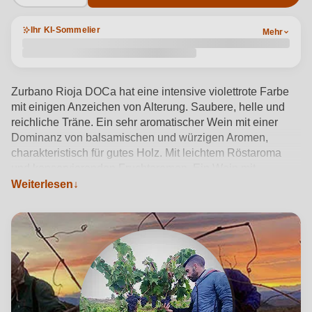
Ihr KI-Sommelier
Mehr
Zurbano Rioja DOCa hat eine intensive violettrote Farbe
mit einigen Anzeichen von Alterung. Saubere, helle und
reichliche Träne. Ein sehr aromatischer Wein mit einer
Dominanz von balsamischen und würzigen Aromen,
charakteristisch für gutes Holz. Mit leichtem Röstaroma
und konservierenden Fruchtaromen. Ein Wein mit
angenehmen Tanninen, rund und frisch. Leicht im Mund,
Weiterlesen
aber anhaltend. Überwiegend balsamische Aromen, rote
Früchte und ein leichter Röstgeschmack. Sehr fruchtiger
Nachgeschmack, der die Eigenschaften der
Kohlensäuremazeration bewahrt.
Produktdetails anzeigen →