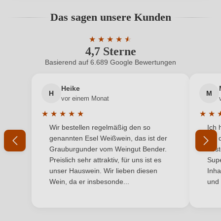
Geschmack
Trocken
Bewertungen können nur von angemeldeten
Das sagen unsere Kunden
Benutzern abgegeben werden. Bitte loggen Sie sich
Hersteller
Teodoro Ruiz Monge
ein, oder erstellen Sie einen neuen Account.
★
★
★
★
★
★
4,7 Sterne
Durchschnittliche Bewertung von 4.7 
Bodega 75 W&G, S.L. (Bodega Teodoro Ruiz Monge),
Hersteller
Carrer las Orquideas 4, Local 11, 03189 Orihuela
Basierend auf 6.689 Google Bewertungen
Neuer Kunde?
Neuer Kunde?
adresse
Costa (Alicante), Spanien
Heike
H
M
Ihre E-Mail-Adresse
Inhalt
0,75 L
vor einem Monat
★
★
★
★
★
★
★
Land
Spanien
Durchschnittliche Bewertung von 5 von 5 Sternen
Durchs
Wir bestellen regelmäßig den so
Ich 
Ihr Passwort
genannten Esel Weißwein, das ist der
mit 
Passt zu
Antipasti, Reisgerichte, Rotes Fleisch
Grauburgunder vom Weingut Bender.
best
Ich habe mein Passwort vergessen
Preislich sehr attraktiv, für uns ist es
Supe
Qualität
DOP
unser Hauswein. Wir lieben diesen
Inha
Wein, da er insbesonde...
und 
Rebsorte
Cuvée (Rot & Weiß)
ANMELDEN
Region
La Rioja