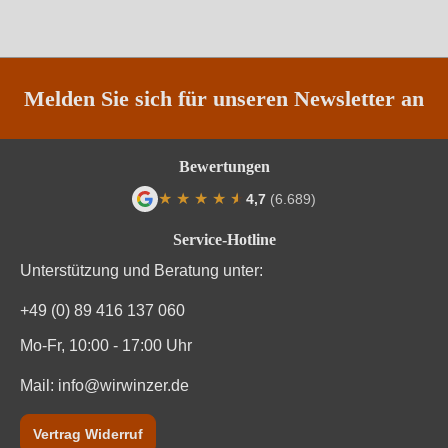
Traubenfarbe
Beide
Weinart
Rotwein
Melden Sie sich für unseren Newsletter an
Bewertungen
★
★
★
★
★
★
4,7
(6.689)
Durchschnittliche Bewertung von 4.7 von
Service-Hotline
Unterstützung und Beratung unter:
+49 (0) 89 416 137 060
Mo-Fr, 10:00 - 17:00 Uhr
Mail:
info@wirwinzer.de
Vertrag Widerruf