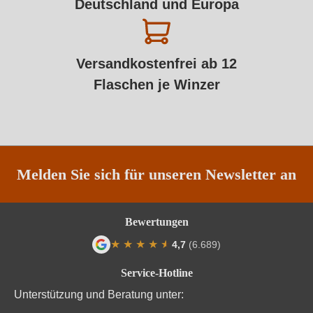
Deutschland und Europa
Versandkostenfrei ab 12
Flaschen je Winzer
Melden Sie sich für unseren Newsletter an
Bewertungen
★
★
★
★
★
★
4,7
(6.689)
Durchschnittliche Bewertung von 4.7 von
Service-Hotline
Unterstützung und Beratung unter: