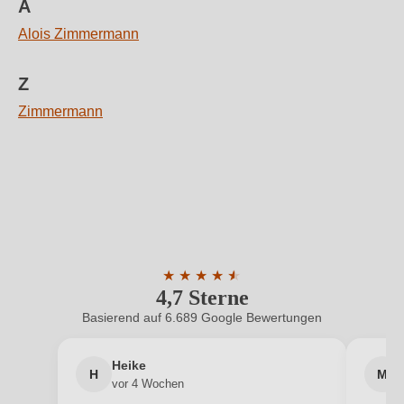
A
Alois Zimmermann
Z
Zimmermann
★
★
★
★
★
★
4,7 Sterne
Durchschnittliche Bewertung von 4.7 
Basierend auf 6.689 Google Bewertungen
Heike
H
M
vor 4 Wochen