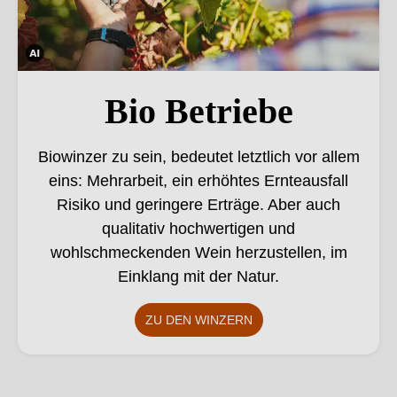
Die
ses
Bio Betriebe
Bild
wur
Biowinzer zu sein, bedeutet letztlich vor allem
de
eins: Mehrarbeit, ein erhöhtes Ernteausfall
mith
Risiko und geringere Erträge. Aber auch
ilfe
von
qualitativ hochwertigen und
KI
wohlschmeckenden Wein herzustellen, im
verä
Einklang mit der Natur.
nder
t.
ZU DEN WINZERN