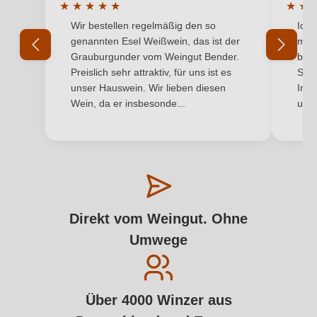
★
★
★
★
★
★
★
Durchschnittliche Bewertung von 5 von 5 Sternen
Durchs
Wir bestellen regelmäßig den so
Ich 
genannten Esel Weißwein, das ist der
mit 
Grauburgunder vom Weingut Bender.
best
Preislich sehr attraktiv, für uns ist es
Supe
unser Hauswein. Wir lieben diesen
Inha
Wein, da er insbesonde...
und 
Direkt vom Weingut. Ohne
Umwege
Über 4000 Winzer aus