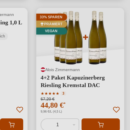
mermann
33% SPAREN
ing 1,0 L
PRÄMIERT
VEGAN
ich
Alois Zimmermann
4+2 Paket Kapuzinerberg
Riesling Kremstal DAC
Durchschnittliche Bewertung von 5 von 5 S
★
★
★
★
★
3
67,20 €
44,80 €
*
9,96 €/L (4,5 L)
1