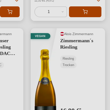
)
12,31 €/L (4,5 L)
1
mermann
Alois Zimmermann
VEGAN
mser
Zimmermann´s
sling
Riesling
 DAC
Riesling
C
Trocken
*