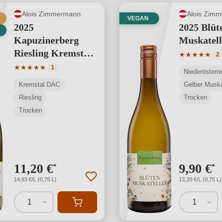
Alois Zimmermann
Alois Zim
VEGAN
2025
2025 Blüt
Kapuzinerberg
Muskatell
Riesling Kremstal
Durchschnit
★
★
★
★
★
2
DAC
Durchschnittliche Bewertung von 5 von 5 Sternen
★
★
★
★
★
1
Niederösterre
Kremstal DAC
Gelber Muska
Riesling
Trocken
Trocken
11,20 €
9,90 €
*
*
14,93 €/L (0,75 L)
13,20 €/L (0,75 L)
1
1