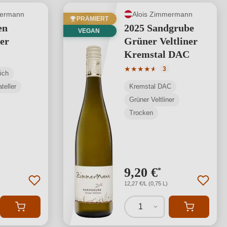
mermann
Alois Zimmermann
PRÄMIERT
en
2025 Sandgrube
VEGAN
er
Grüner Veltliner
Kremstal DAC
tliche Bewertung von 5 von 5 Sternen
Durchschnittliche Bewertung
★
★
★
★
★
★
3
ich
teller
Kremstal DAC
Grüner Veltliner
Trocken
9,20 €
*
12,27 €/L (0,75 L)
1