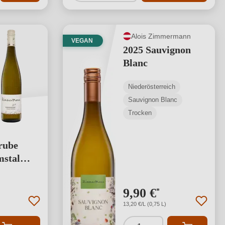
Alois Zimmermann
VEGAN
2025 Sauvignon
Blanc
Niederösterreich
Sauvignon Blanc
Trocken
rube
mstal
ng von 4.73 von 5 Sternen
9,90 €
*
13,20 €/L (0,75 L)