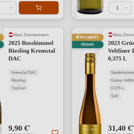
1
Alois Zimmermann
Alois Zim
PRÄMIERT
2025 Rosshimmel
2023 Grü
VEGAN
Riesling Kremstal
Veltliner 
DAC
0,375 L
Kremstal DAC
Niederösterre
Riesling
Grüner Veltli
Trocken
0,375 L
Süß
9,90 €
31,40 €
*
*