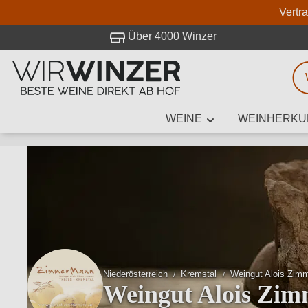
Vertr
 Besuch bei WirWinzer.
Über 4000 Winzer
WEINE
WEINHERKU
Weinsuche
Mindestens 3
Beschre
Niederösterreich
Kremstal
Weingut Alois Zim
Weingut Alois Zi