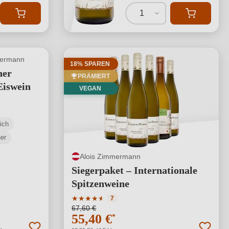
1
mermann
18% SPAREN
ner
PRÄMIERT
Eiswein
VEGAN
ich
ner
Alois Zimmermann
Siegerpaket – Internationale
Spitzenweine
Durchschnittliche Bewertung von 4.57 von 
★
★
★
★
★
★
7
67,60 €
55,40 €
*