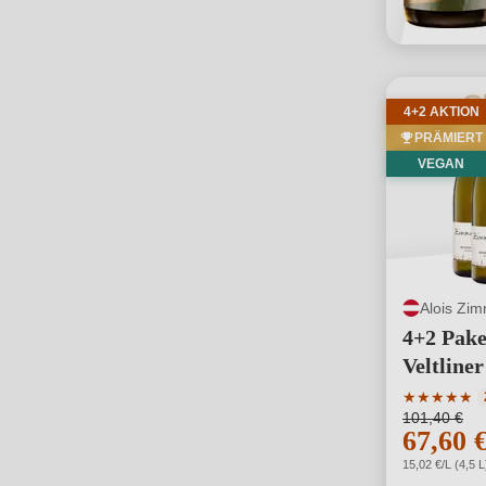
4+2 AKTION
PRÄMIERT
VEGAN
Alois Zi
4+2 Pak
Veltline
Reserve 
Durchschni
★
★
★
★
★
101,40 €
67,60 
15,02 €/L (4,5 L