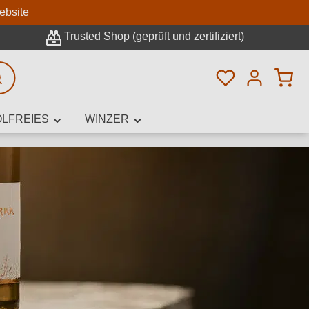
n
ebsite
Trusted Shop (geprüft und zertifiziert)
Du hast 0 Pro
rweiterte Suche
LFREIES
WINZER
innamen,