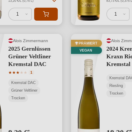
13,20 €/L (0,75 L)
83,73 €/L (0,375 L
1
1
Alois Zimmermann
Alois Zim
PRÄMIERT
2025 Gernlüssen
2024 Kre
VEGAN
Grüner Veltliner
Kraxn Rie
Kremstal DAC
Kremstal
Reserve
Durchschnittliche Bewertung von 3 von 5 Sternen
★
★
★
★
★
1
Kremstal DA
Kremstal DAC
Riesling
Grüner Veltliner
Trocken
Trocken
*
*