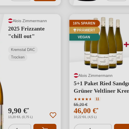
Alois Zimmermann
16% SPAREN
2025 Frizzante
PRÄMIERT
"chill out"
VEGAN
Kremstal DAC
Trocken
Alois Zimmermann
5+1 Paket Ried Sandg
Grüner Veltliner Kre
DAC
Durchschnittliche Bewertu
★
★
★
★
★
★
11
55,20 €
9,90 €
46,00 €
*
*
13,20 €/L (0,75 L)
10,22 €/L (4,5 L)