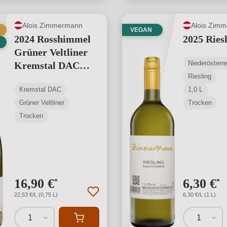
Alois Zimmermann
Alois Zim
VEGAN
2024 Rosshimmel
2025 Riesl
Grüner Veltliner
Niederösterre
Kremstal DAC
Riesling
Reserve
Kremstal DAC
1,0 L
Grüner Veltliner
Trocken
Trocken
16,90 €
6,30 €
*
*
22,53 €/L (0,75 L)
6,30 €/L (1 L)
1
1