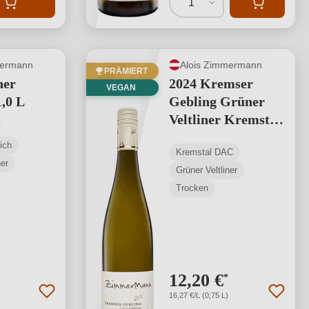
1
mermann
Alois Zimmermann
PRÄMIERT
ner
2024 Kremser
VEGAN
1,0 L
Gebling Grüner
Veltliner Kremstal
tliche Bewertung von 4.17 von 5 Sternen
DAC Reserve
ich
Kremstal DAC
ner
Grüner Veltliner
Trocken
12,20 €
*
16,27 €/L (0,75 L)