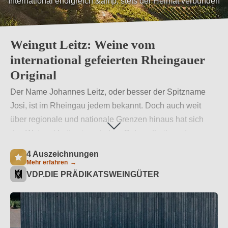
International erfolgreich &amp; stets der Heimat verbunden
Weingut Leitz: Weine vom
international gefeierten Rheingauer
Original
Der Name Johannes Leitz, oder besser der Spitzname
Josi, ist im Rheingau jedem bekannt. Doch auch weit
über regionale und nationale Grenzen hinaus hat sich
das Weingut Leitz einen hohen Bekanntheitswert
erschlossen. Kritiker wie Robert Parker genießen die
4 Auszeichnungen
Weine und zeichnen sie aus. Wie seine Reben ist auch
Mehr erfahren
→
VDP.DIE PRÄDIKATSWEINGÜTER
Johannes Leitz untrennbar mit der Region verwurzelt und
vereint beim Anbau Tradition mit Moderne.
Weiterlesen
→