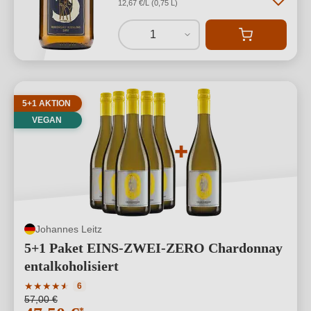
12,67 €/L (0,75 L)
1
5+1 AKTION
VEGAN
Johannes Leitz
5+1 Paket EINS-ZWEI-ZERO Chardonnay
entalkoholisiert
Durchschnittliche Bewertung von 4.83 von 5 Sternen
★
★
★
★
★
★
6
57,00 €