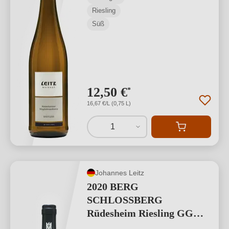
Riesling
Süß
12,50 €
*
16,67 €/L (0,75 L)
1
Johannes Leitz
2020 BERG
SCHLOSSBERG
Rüdesheim Riesling GG
"Ehrenfels"