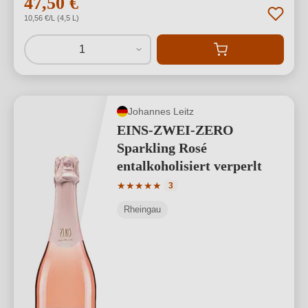
47,50 €
*
10,56 €/L (4,5 L)
1
Johannes Leitz
EINS-ZWEI-ZERO
Sparkling Rosé
entalkoholisiert verperlt
Durchschnittliche Bewertung von 5 von
★
★
★
★
★
3
Rheingau