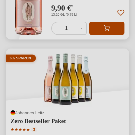
9,90 €
*
13,20 €/L (0,75 L)
1
6% SPAREN
Johannes Leitz
Zero Bestseller Paket
Durchschnittliche Bewertung von 5 von 5 Sternen
★
★
★
★
★
3