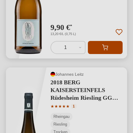
9,90 €
*
13,20 €/L (0,75 L)
1
Johannes Leitz
2018 BERG
KAISERSTEINFELS
Rüdesheim Riesling GG
"Terrassen"
Durchschnittliche Bewertung von 5 von
★
★
★
★
★
1
VDP.GROSSES
Rheingau
GEWÄCHS
Riesling
Trocken