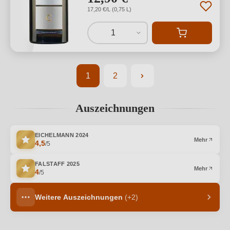
17,20 €/L (0,75 L)
1
1
2
Seite
Seite
Auszeichnungen
EICHELMANN
2024
Mehr
4,5
/5
FALSTAFF
2025
Mehr
4
/5
Weitere Auszeichnungen
(+2)