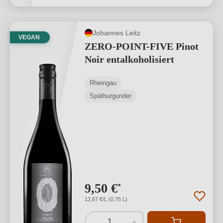
Johannes Leitz
VEGAN
ZERO-POINT-FIVE Pinot
Noir entalkoholisiert
Rheingau
Spätburgunder
9,50 €
*
12,67 €/L (0,75 L)
1