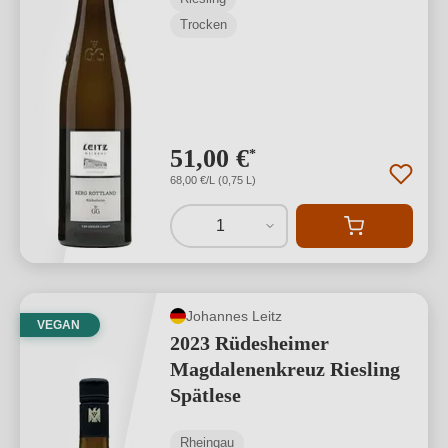
Trocken
51,00 €
*
68,00 €/L (0,75 L)
1
Johannes Leitz
VEGAN
2023 Rüdesheimer
Magdalenenkreuz Riesling
Spätlese
Rheingau