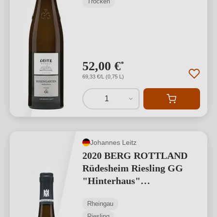
Trocken
52,00 €
*
69,33 €/L (0,75 L)
1
Johannes Leitz
2020 BERG ROTTLAND
Rüdesheim Riesling GG
"Hinterhaus"
VDP.GROSSES
Rheingau
GEWÄCHS
Riesling