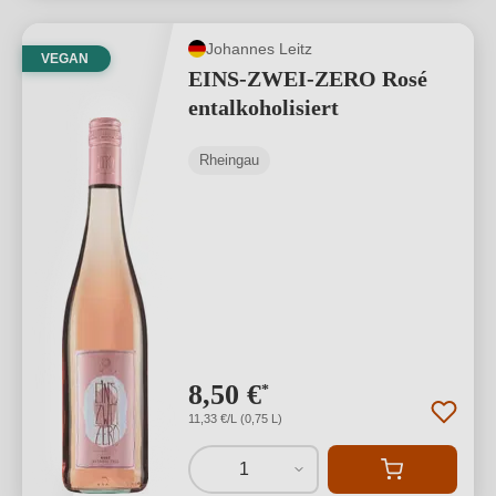
Johannes Leitz
VEGAN
EINS-ZWEI-ZERO Rosé
entalkoholisiert
Rheingau
8,50 €
*
11,33 €/L (0,75 L)
1