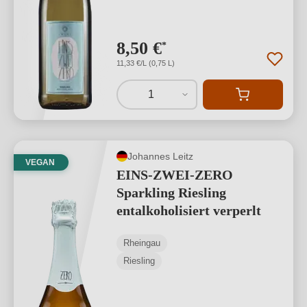
8,50 €
*
11,33 €/L (0,75 L)
1
Johannes Leitz
VEGAN
EINS-ZWEI-ZERO
Sparkling Riesling
entalkoholisiert verperlt
Rheingau
Riesling