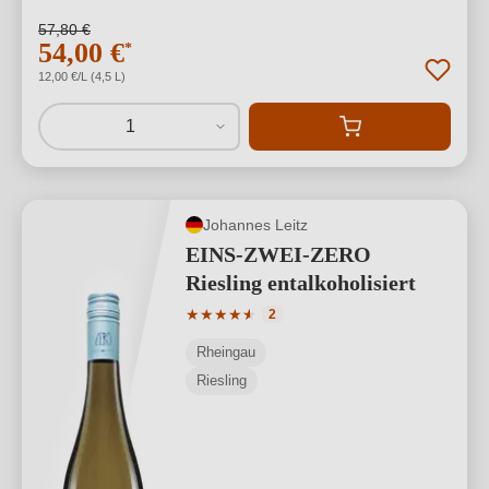
57,80 €
54,00 €
*
12,00 €/L (4,5 L)
1
Johannes Leitz
EINS-ZWEI-ZERO
Riesling entalkoholisiert
Durchschnittliche Bewertung von 4.5 v
★
★
★
★
★
★
2
Rheingau
Riesling