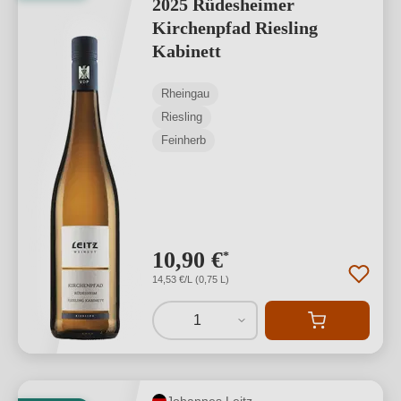
2025 Rüdesheimer
Kirchenpfad Riesling
Kabinett
Rheingau
Riesling
Feinherb
10,90 €
*
14,53 €/L (0,75 L)
1
Johannes Leitz