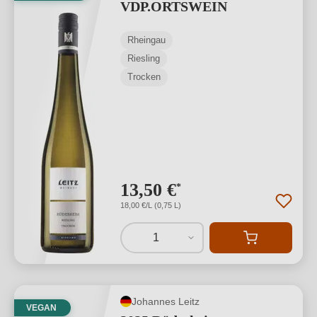
VDP.ORTSWEIN
Rheingau
Riesling
Trocken
13,50 €
*
18,00 €/L (0,75 L)
1
Johannes Leitz
VEGAN