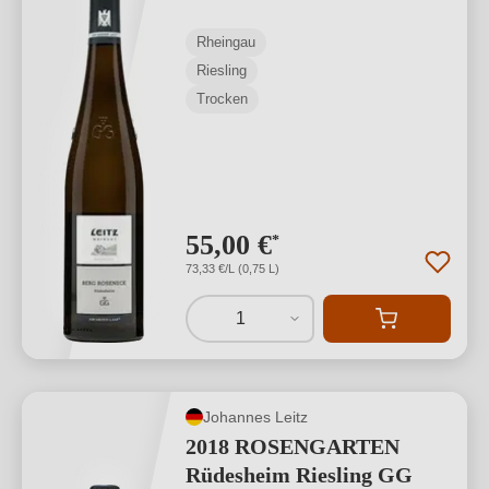
VDP.GROSSES
Rheingau
GEWÄCHS
Riesling
Trocken
55,00 €
*
73,33 €/L (0,75 L)
1
Johannes Leitz
2018 ROSENGARTEN
Rüdesheim Riesling GG