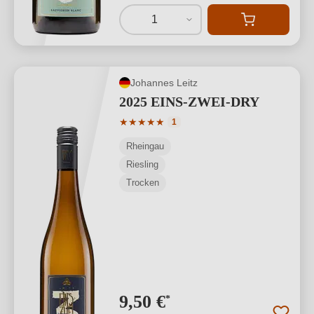
1
Johannes Leitz
2025 EINS-ZWEI-DRY
Durchschnittliche Bewertung von 5 von
★
★
★
★
★
1
Rheingau
Riesling
Trocken
9,50 €
*