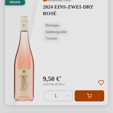
VEGAN
2024 EINS-ZWEI-DRY
ROSÉ
Rheingau
Spätburgunder
Trocken
9,50 €
*
12,67 €/L (0,75 L)
1