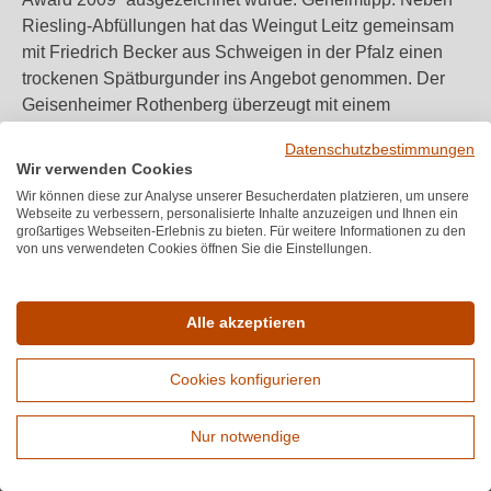
Riesling-Abfüllungen hat das Weingut Leitz gemeinsam
mit Friedrich Becker aus Schweigen in der Pfalz einen
trockenen Spätburgunder ins Angebot genommen. Der
Geisenheimer Rothenberg überzeugt mit einem
unfiltrierten Geschmack, der an die Schwere von
Datenschutzbestimmungen
Rindfleisch, an Sauerkirschen und Trüffel erinnert.
Wir verwenden Cookies
Wir können diese zur Analyse unserer Besucherdaten platzieren, um unsere
Webseite zu verbessern, personalisierte Inhalte anzuzeigen und Ihnen ein
großartiges Webseiten-Erlebnis zu bieten. Für weitere Informationen zu den
von uns verwendeten Cookies öffnen Sie die Einstellungen.
Melden Sie sich für unseren Newsletter an
Alle akzeptieren
Cookies konfigurieren
Bewertungen
★
★
★
★
★
★
4,7
(6.690)
Nur notwendige
Durchschnittliche Bewertung von 4.7 von
Service-Hotline
Erweiterte Suche