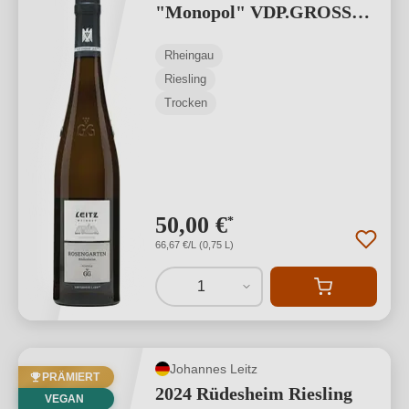
"Monopol" VDP.GROSSES
GEWÄCHS
Rheingau
Riesling
Trocken
50,00 €
*
66,67 €/L (0,75 L)
1
Johannes Leitz
PRÄMIERT
2024 Rüdesheim Riesling
VEGAN