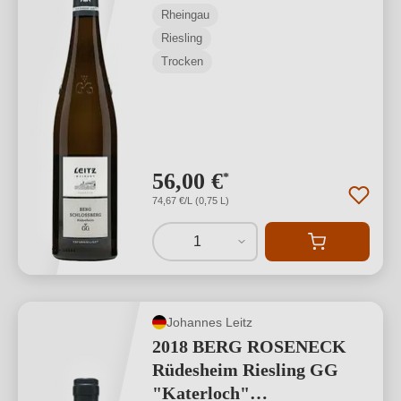
Rheingau
VDP.GROSSES
Riesling
GEWÄCHS
Trocken
56,00 €
*
74,67 €/L (0,75 L)
1
Johannes Leitz
2018 BERG ROSENECK
Rüdesheim Riesling GG
"Katerloch"