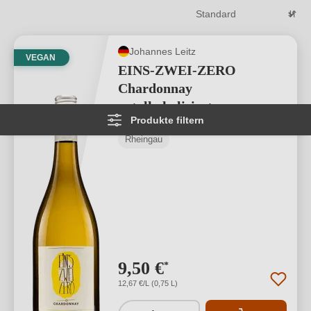
Johannes Leitz
VEGAN
EINS-ZWEI-ZERO
Chardonnay
entalkoholisiert
Produkte filtern
Rheingau
9,50 €
*
12,67 €/L (0,75 L)