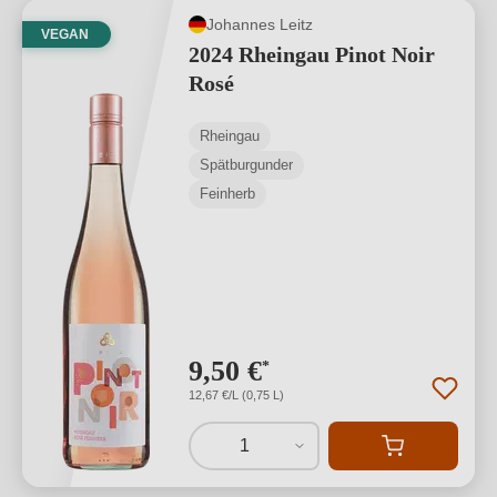
Johannes Leitz
VEGAN
2024 Rheingau Pinot Noir
Rosé
Rheingau
Spätburgunder
Feinherb
9,50 €
*
12,67 €/L (0,75 L)
1