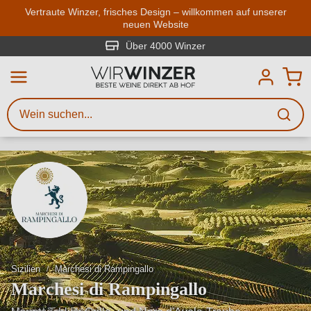
Zum Hauptinhalt springen
Vertraute Winzer, frisches Design – willkommen auf unserer
neuen Website
Weinsuche
Mindestens 3 Zeichen eingeben
Über 4000 Winzer
Beschreiben Sie, welchen Wein
Sie suchen – ob nach Geschmack,
Anlass, Weinnamen, Rebsorte,
Region, Winzer oder anderen
Kriterien.
Sizilien
Marchesi di Rampingallo
Marchesi di Rampingallo