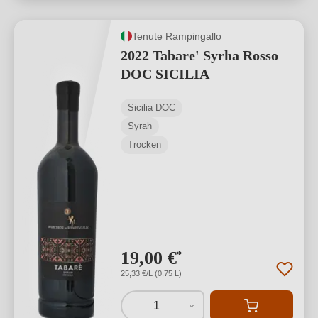
Tenute Rampingallo
2022 Tabare' Syrha Rosso
DOC SICILIA
Sicilia DOC
Syrah
Trocken
19,00 €
*
25,33 €/L (0,75 L)
1