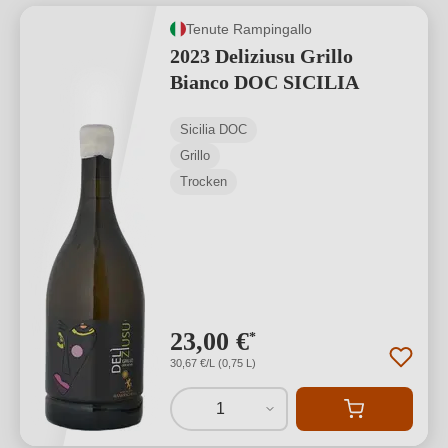
Tenute Rampingallo
2023 Deliziusu Grillo
Bianco DOC SICILIA
Sicilia DOC
Grillo
Trocken
23,00 €
*
30,67 €/L (0,75 L)
1