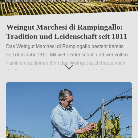
Mergel-Ton-Böden
Weingut Marchesi di Rampingallo:
Tradition und Leidenschaft seit 1811
Das Weingut Marchesi di Rampingallo besteht bereits
seit dem Jahr 1811. Mit viel Leidenschaft und wertvollen
Familientraditionen führt das Weingut auch heute noch
die Produktion genüsslicher Tropfen durch. Das
Herzstück des Familienunternehmens sind die Crus –
Weine, deren Reben nach dem Alberello-System
angebaut werden.
Weiterlesen
→