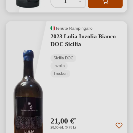
1
Tenute Rampingallo
2023 Lulìa Inzolia Bianco
DOC Sicilia
Sicilia DOC
Inzolia
Trocken
21,00 €
*
28,00 €/L (0,75 L)