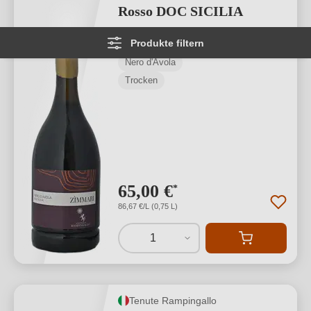
Rosso DOC SICILIA
Produkte filtern
Sicilia DOC
Nero d'Avola
Trocken
65,00 €
*
86,67 €/L (0,75 L)
1
Tenute Rampingallo