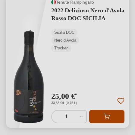
Tenute Rampingallo
2022 Deliziusu Nero d'Avola
Rosso DOC SICILIA
Sicilia DOC
Nero d'Avola
Trocken
25,00 €
*
33,33 €/L (0,75 L)
1