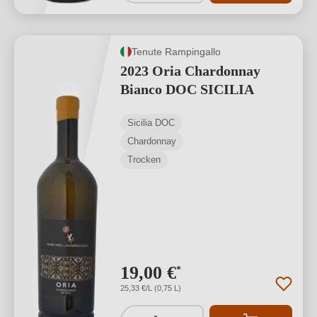
Tenute Rampingallo
2023 Oria Chardonnay
Bianco DOC SICILIA
Sicilia DOC
Chardonnay
Trocken
19,00 €
*
25,33 €/L (0,75 L)