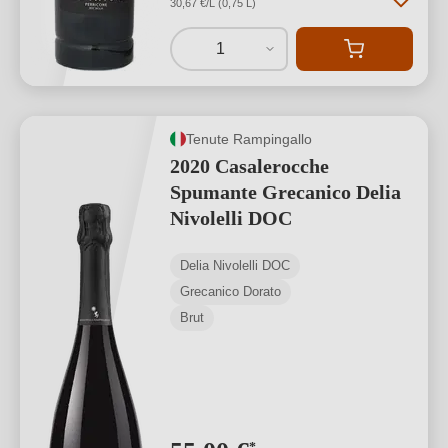
30,67 €/L (0,75 L)
1
Tenute Rampingallo
2020 Casalerocche
Spumante Grecanico Delia
Nivolelli DOC
Delia Nivolelli DOC
Grecanico Dorato
Brut
*