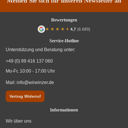
Melden Sie sich für unseren Newsletter an
Bewertungen
★
★
★
★
★
★
4,7
(6.689)
Durchschnittliche Bewertung von 4.7 von
Service-Hotline
Unterstützung und Beratung unter:
+49 (0) 89 416 137 060
Mo-Fr, 10:00 - 17:00 Uhr
Mail:
info@wirwinzer.de
Vertrag Widerruf
Informationen
Wir über uns