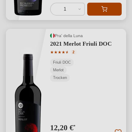
1
Pra' della Luna
2021 Merlot Friuli DOC
Durchschnittliche Bewertung von 4.5 v
★
★
★
★
★
★
2
Friuli DOC
Merlot
Trocken
12,20 €
*