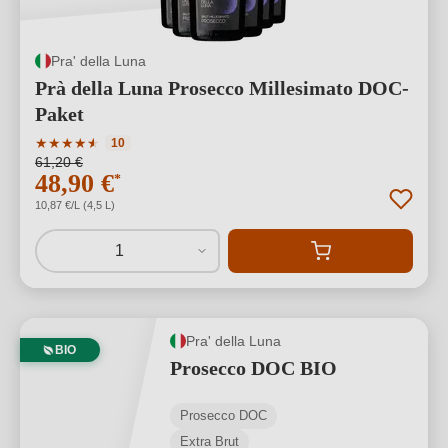
Pra' della Luna
Prà della Luna Prosecco Millesimato DOC-
Paket
Durchschnittliche Bewertung von 4.4 von 5 Sternen
★
★
★
★
★
★
10
61,20 €
48,90 €
*
10,87 €/L (4,5 L)
1
Pra' della Luna
BIO
Prosecco DOC BIO
Prosecco DOC
Extra Brut