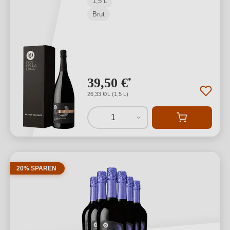
1,5 L
Brut
39,50 €
*
26,33 €/L (1,5 L)
1
20% SPAREN