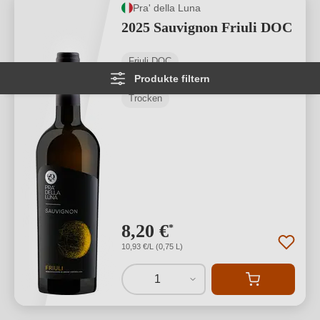
Pra' della Luna
2025 Sauvignon Friuli DOC
Friuli DOC
Produkte filtern
Sauvignon Blanc
Trocken
8,20 €
*
10,93 €/L (0,75 L)
1