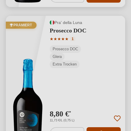
Pra' della Luna
PRÄMIERT
Prosecco DOC
Durchschnittliche Bewertung von 5 von
★
★
★
★
★
1
Prosecco DOC
Glera
Extra Trocken
8,80 €
*
11,73 €/L (0,75 L)