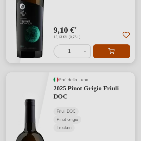
9,10 €
*
12,13 €/L (0,75 L)
1
Pra' della Luna
2025 Pinot Grigio Friuli
DOC
Friuli DOC
Pinot Grigio
Trocken