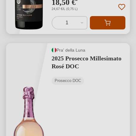
18,50 €
*
24,67 €/L (0,75 L)
1
Pra' della Luna
2025 Prosecco Millesimato
Rosé DOC
Prosecco DOC