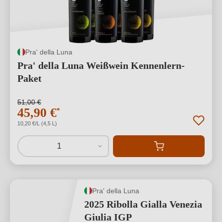
Pra' della Luna
Pra' della Luna Weißwein Kennenlern-
Paket
51,00 €
45,90 €
*
10,20 €/L (4,5 L)
1
Pra' della Luna
2025 Ribolla Gialla Venezia
Giulia IGP