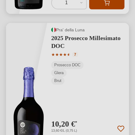
1
Pra' della Luna
2025 Prosecco Millesimato
DOC
Durchschnittliche Bewertung von 4.71 
★
★
★
★
★
★
7
Prosecco DOC
Glera
Brut
10,20 €
*
13,60 €/L (0,75 L)