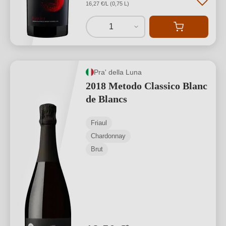
16,27 €/L (0,75 L)
1
Pra' della Luna
2018 Metodo Classico Blanc
de Blancs
Friaul
Chardonnay
Brut