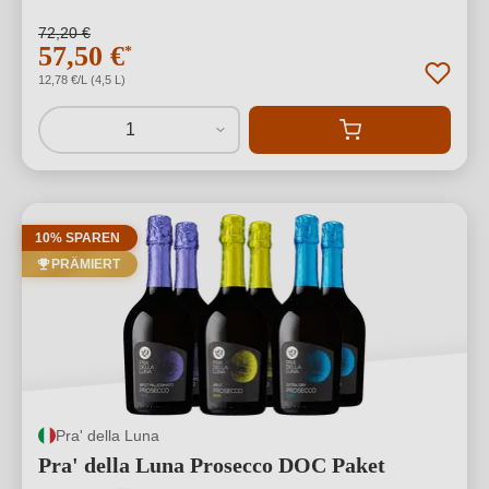
72,20 €
57,50 €
*
12,78 €/L (4,5 L)
1
10% SPAREN
PRÄMIERT
Pra' della Luna
Pra' della Luna Prosecco DOC Paket