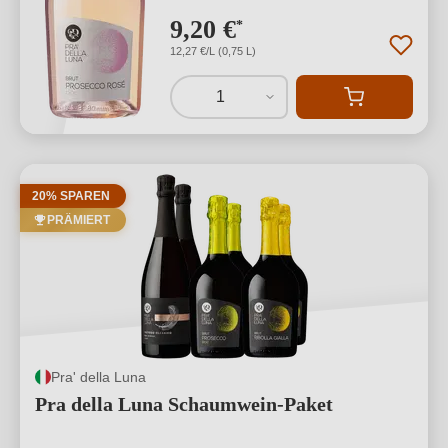
9,20 €
*
12,27 €/L (0,75 L)
1
20% SPAREN
PRÄMIERT
Pra' della Luna
Pra della Luna Schaumwein-Paket