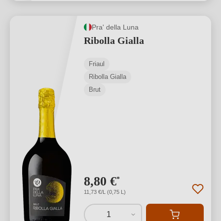
Pra' della Luna
Ribolla Gialla
Friaul
Ribolla Gialla
Brut
8,80 €
*
11,73 €/L (0,75 L)
1