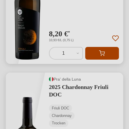
8,20 €
*
10,93 €/L (0,75 L)
1
Pra' della Luna
2025 Chardonnay Friuli
DOC
Friuli DOC
Chardonnay
Trocken