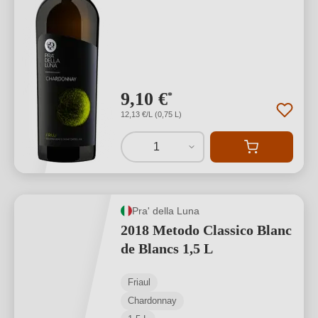
9,10 €
*
12,13 €/L (0,75 L)
1
Pra' della Luna
2018 Metodo Classico Blanc
de Blancs 1,5 L
Friaul
Chardonnay