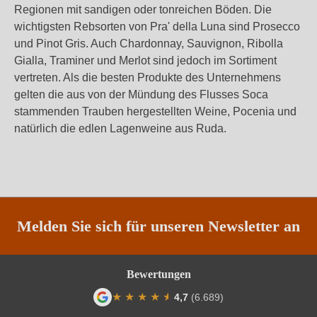
Regionen mit sandigen oder tonreichen Böden. Die
wichtigsten Rebsorten von Pra' della Luna sind Prosecco
und Pinot Gris. Auch Chardonnay, Sauvignon, Ribolla
Gialla, Traminer und Merlot sind jedoch im Sortiment
vertreten. Als die besten Produkte des Unternehmens
gelten die aus von der Mündung des Flusses Soca
stammenden Trauben hergestellten Weine, Pocenia und
natürlich die edlen Lagenweine aus Ruda.
Melden Sie sich für unseren Newsletter an
Bewertungen
★
★
★
★
★
★
4,7
(6.689)
Durchschnittliche Bewertung von 4.7 von