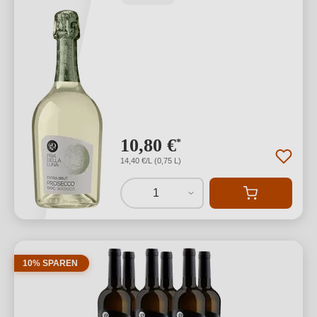
10,80 €
*
14,40 €/L (0,75 L)
1
10% SPAREN