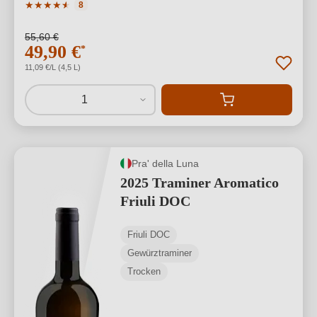
Durchschnittliche Bewertung von 4.75 von 5 Sternen
★
★
★
★
★
★
8
55,60 €
49,90 €
*
11,09 €/L (4,5 L)
1
Pra' della Luna
2025 Traminer Aromatico
Friuli DOC
Friuli DOC
Gewürztraminer
Trocken