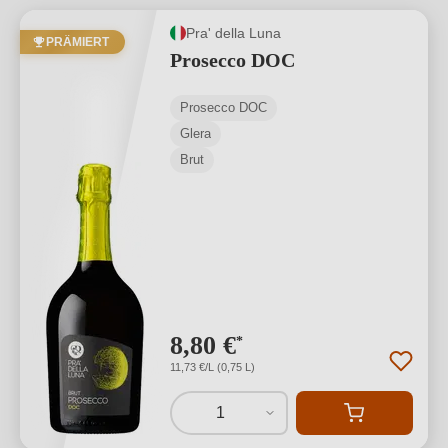
Pra' della Luna
PRÄMIERT
Prosecco DOC
Prosecco DOC
Glera
Brut
8,80 €
*
11,73 €/L (0,75 L)
1