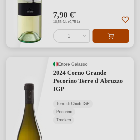
7,90 €
*
10,53 €/L (0,75 L)
1
Ettore Galasso
2024 Corno Grande
Pecorino Terre d'Abruzzo
IGP
Terre di Chieti IGP
Pecorino
Trocken