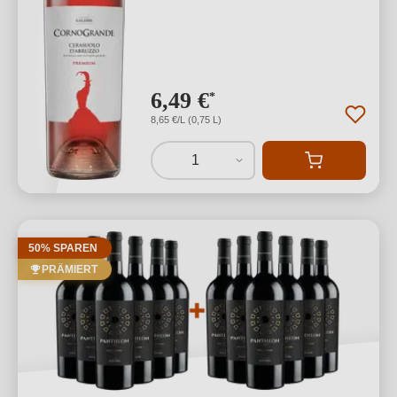
6,49 €
*
8,65 €/L (0,75 L)
1
50% SPAREN
PRÄMIERT