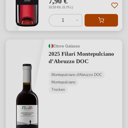
7,90 €
10,53 €/L (0,75 L)
1
Ettore Galasso
2025 Filari Montepulciano
d’Abruzzo DOC
Montepulciano d'Abruzzo DOC
Montepulciano
Trocken