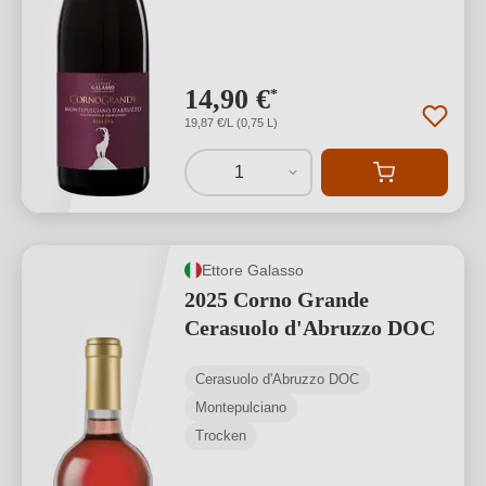
14,90 €
*
19,87 €/L (0,75 L)
1
Ettore Galasso
2025 Corno Grande
Cerasuolo d'Abruzzo DOC
Cerasuolo d'Abruzzo DOC
Montepulciano
Trocken