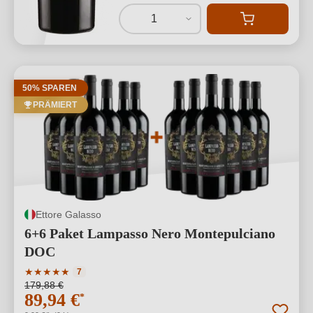
1
50% SPAREN
PRÄMIERT
Ettore Galasso
6+6 Paket Lampasso Nero Montepulciano
DOC
Durchschnittliche Bewertung von 5 von 5 Sternen
★
★
★
★
★
7
179,88 €
89,94 €
*