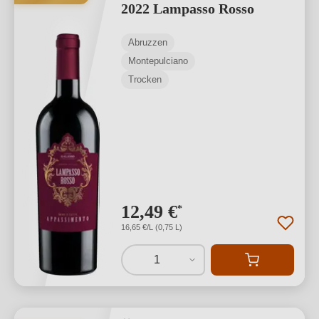
2022 Lampasso Rosso
Abruzzen
Montepulciano
Trocken
12,49 €
*
16,65 €/L (0,75 L)
1