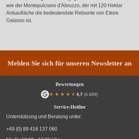
wie der Montepulciano d'Abruzzo, der mit 120 Hektar
Anbaufläche die bedeutendste Rebsorte von Ettore
Galasso ist.
Melden Sie sich für unseren Newsletter an
Bewertungen
★
★
★
★
★
★
4,7
(6.689)
Durchschnittliche Bewertung von 4.7 von
Service-Hotline
Unterstützung und Beratung unter:
+49 (0) 89 416 137 060