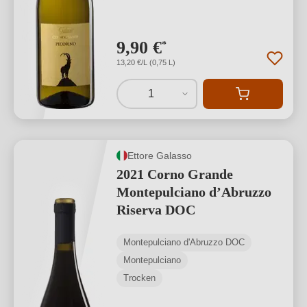
9,90 €
*
13,20 €/L (0,75 L)
1
Ettore Galasso
2021 Corno Grande
Montepulciano d’Abruzzo
Riserva DOC
Montepulciano d'Abruzzo DOC
Montepulciano
Trocken