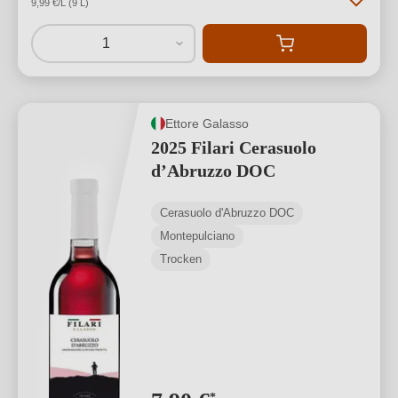
9,99 €/L (9 L)
1
Ettore Galasso
2025 Filari Cerasuolo
d’Abruzzo DOC
Cerasuolo d'Abruzzo DOC
Montepulciano
Trocken
*