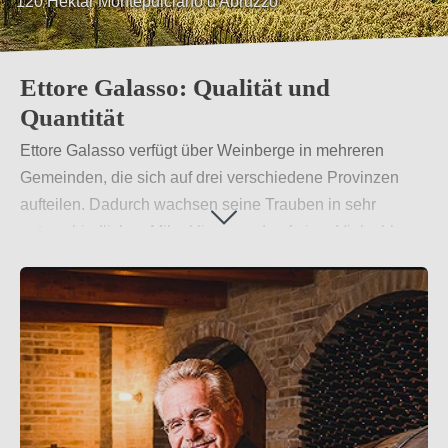
120 Hektar Montepulciano d'Abruzzo
Ettore Galasso: Qualität und
Quantität
Ettore Galasso verfügt über Weinberge in mehreren
Gemeinden, die sich auf drei verschiedene Provinzen
aufteilen. Dadurch wachsen seine Trauben in sehr
unterschiedlichen Mikroklimas und auf einer Vielzahl von
Böden. Entsprechend groß ist auch die Bandbreite seiner
Rebsorten und den Geschmacksvarianten seiner Weine.
Sein Weinsortiment umfasst sowohl typisch regionale
Spezialitäten als auch international vertretene Klassiker.
Weiterlesen
→