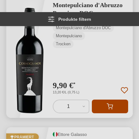
Montepulciano d'Abruzzo
Premium DOC
Produkte filtern
Montepulciano d'Abruzzo DOC
Montepulciano
Trocken
9,90 €
*
13,20 €/L (0,75 L)
1
Ettore Galasso
PRÄMIERT