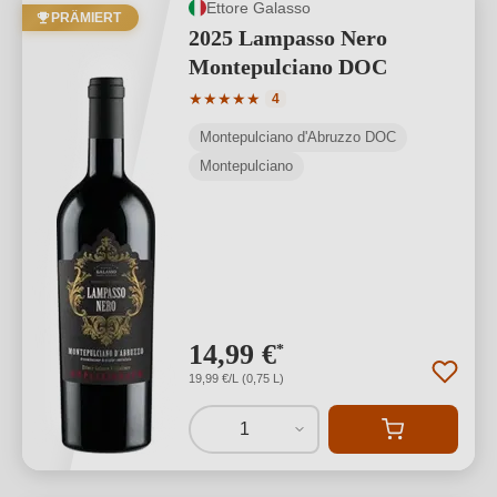
Ettore Galasso
PRÄMIERT
2025 Lampasso Nero
Montepulciano DOC
Durchschnittliche Bewertung von 5 von
★
★
★
★
★
4
Montepulciano d'Abruzzo DOC
Montepulciano
14,99 €
*
19,99 €/L (0,75 L)
1