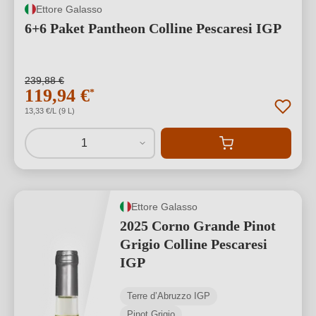
Ettore Galasso
6+6 Paket Pantheon Colline Pescaresi IGP
239,88 €
119,94 €
*
13,33 €/L (9 L)
1
Ettore Galasso
2025 Corno Grande Pinot
Grigio Colline Pescaresi
IGP
Terre d’Abruzzo IGP
Pinot Grigio