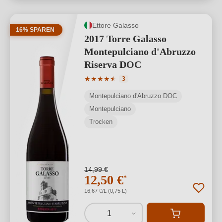
Ettore Galasso
16% SPAREN
2017 Torre Galasso
Montepulciano d'Abruzzo
Riserva DOC
Durchschnittliche Bewertung von 4.67 
★
★
★
★
★
★
3
Montepulciano d'Abruzzo DOC
Montepulciano
Trocken
14,99 €
12,50 €
*
16,67 €/L (0,75 L)
1