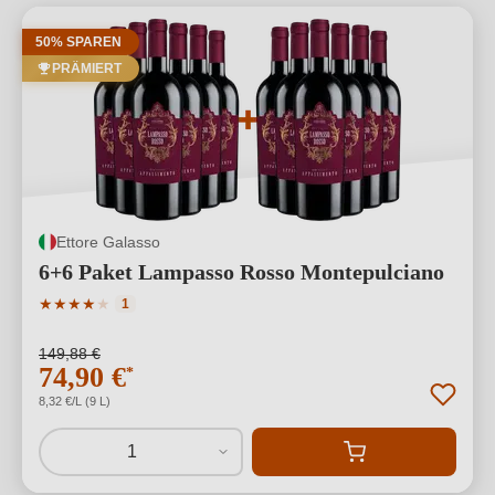
50% SPAREN
PRÄMIERT
Ettore Galasso
6+6 Paket Lampasso Rosso Montepulciano
Durchschnittliche Bewertung von 4 von 5 Sternen
★
★
★
★
★
1
149,88 €
74,90 €
*
8,32 €/L (9 L)
1