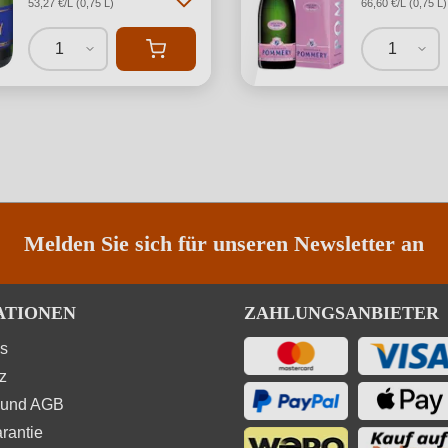
53,27 €/L (0,75 L)
66,60 €/L (0,75 L)
1
1
Melden Sie sich für unseren Newsletter an
ATIONEN
ZAHLUNGSANBIETER
ns
z
 und AGB
rantie