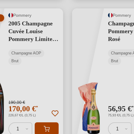
Pommery
Pommery
2005 Champagne
Champag
Cuvée Louise
Pommery 
Pommery Limited
Rosé
Edition
Champagne AOP
Champagne 
Brut
Brut
190,00 €
170,00 €
56,95 €
*
*
226,67 €/L (0,75 L)
75,93 €/L (0,75 L)
1
1