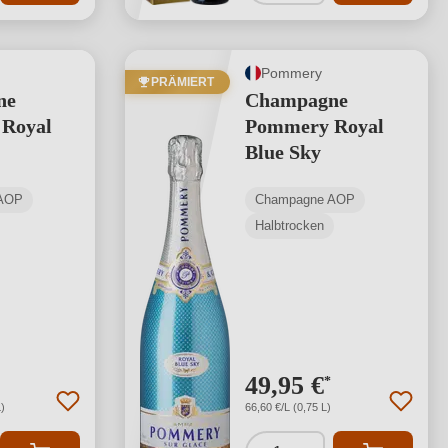
Pommery
PRÄMIERT
ne
Champagne
Royal
Pommery Royal
Blue Sky
AOP
Champagne AOP
Halbtrocken
49,95 €
*
)
66,60 €/L (0,75 L)