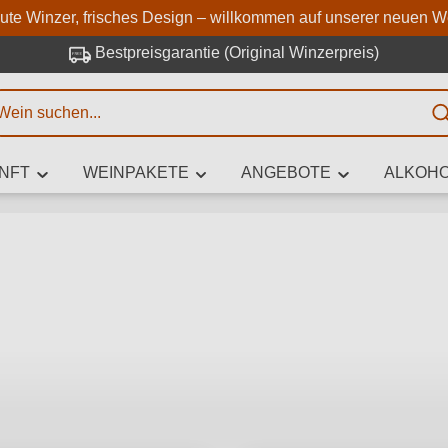
Zum Hauptinhalt springen
Zur Suche springen
Zur Hauptnavigation springe
aute Winzer, frisches Design – willkommen auf unserer neuen W
Bestpreisgarantie (Original Winzerpreis)
E
NFT
WEINPAKETE
ANGEBOTE
ALKOHO
 Zeichen eingeben
iben Sie, welchen Wein Sie suchen – ob nach Geschmack, Anlass, We
Rebsorte, Region, Winzer oder anderen Kriterien.