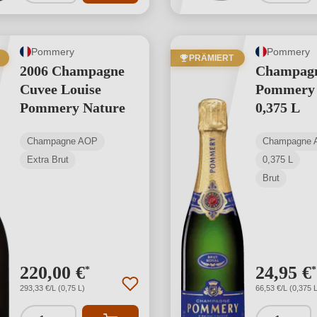
Pommery
Pommery
PRÄMIERT
2006 Champagne
Champag
Cuvee Louise
Pommery 
Pommery Nature
0,375 L
Champagne AOP
Champagne 
Extra Brut
0,375 L
Brut
220,00 €
24,95 €
*
*
293,33 €/L (0,75 L)
66,53 €/L (0,375 L