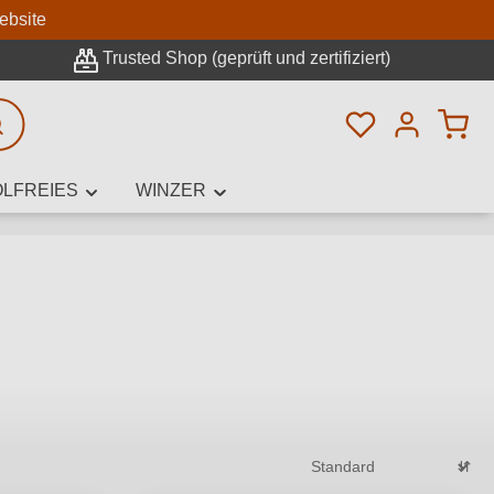
n
ebsite
Trusted Shop (geprüft und zertifiziert)
Du hast 0 Pro
rweiterte Suche
LFREIES
WINZER
innamen,