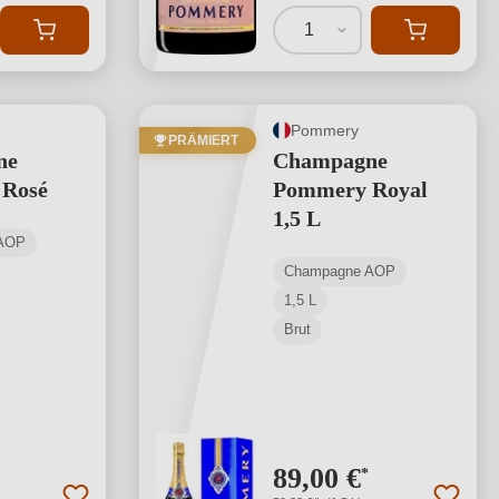
1
Pommery
PRÄMIERT
ne
Champagne
Rosé
Pommery Royal
1,5 L
AOP
Champagne AOP
1,5 L
Brut
89,00 €
*