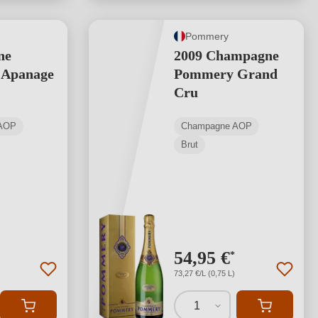
Pommery
ne
2009 Champagne
Apanage
Pommery Grand
Cru
AOP
Champagne AOP
Brut
54,95 €
*
73,27 €/L (0,75 L)
1