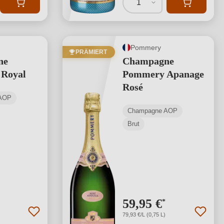
1
Pommery
PRÄMIERT
ne
Champagne
Royal
Pommery Apanage
Rosé
AOP
Champagne AOP
Brut
59,95 €
*
79,93 €/L (0,75 L)