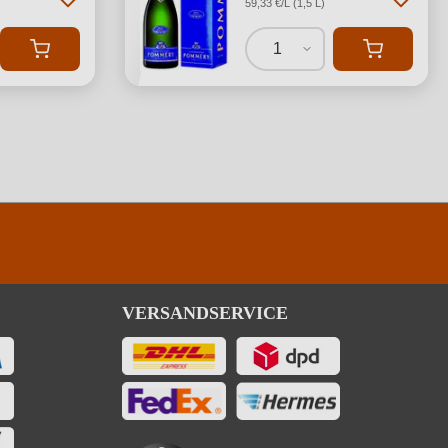
59,33 €/L (1,5 L)
1
VERSANDSERVICE