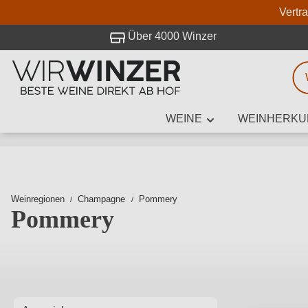
Vertr
 Besuch bei WirWinzer.
Über 4000 Winzer
WEINE
WEINHERKU
Weinsuche
Mindestens 3
Weinregionen
Champagne
Pommery
Pommery
Beschre