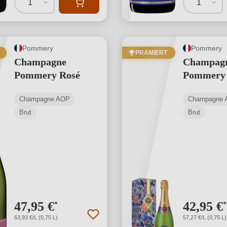
1
1
Pommery
Pommery
PRÄMIERT
Champagne
Champag
Pommery Rosé
Pommery 
Champagne AOP
Champagne 
Brut
Brut
47,95 €
42,95 €
*
*
63,93 €/L (0,75 L)
57,27 €/L (0,75 L)