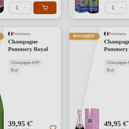
1
1
Pommery
Pommery
PRÄMIERT
Champagne
Champag
Pommery Royal
Pommery 
Champagne AOP
Champagne 
Brut
Brut
39,95 €
49,95 €
*
*