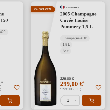
Pommery
9% SPAREN
ne
2005 Champagne
150
Cuvée Louise
Pommery 1,5 L
AOP
Champagne AOP
1,5 L
Brut
329,00 €
€
299,00 €
*
*
)
199,33 €/L (1,5 L)
1