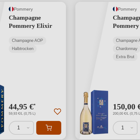
Pommery
Pommery
Champagne
Champag
Pommery Elixir
Pommery 
Champagne AOP
Champagne 
Halbtrocken
Chardonnay
Extra Brut
44,95 €
150,00 
*
59,93 €/L (0,75 L)
200,00 €/L (0,75 L
1
1