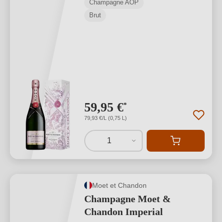
Champagne AOP
Brut
59,95 €
*
79,93 €/L (0,75 L)
1
Moet et Chandon
Champagne Moet &
Chandon Imperial