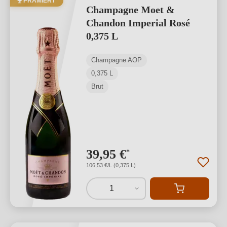
PRÄMIERT
Champagne Moet &
Chandon Imperial Rosé
0,375 L
Champagne AOP
0,375 L
Brut
39,95 €
*
106,53 €/L (0,375 L)
1