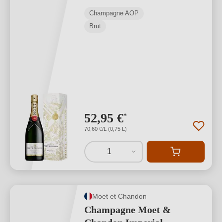
Champagne AOP
Brut
52,95 €
*
70,60 €/L (0,75 L)
1
Moet et Chandon
Champagne Moet &