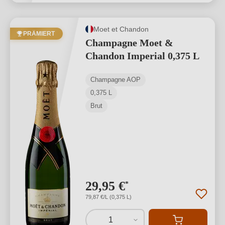
Moet et Chandon
PRÄMIERT
Champagne Moet &
Chandon Imperial 0,375 L
Champagne AOP
0,375 L
Brut
29,95 €
*
79,87 €/L (0,375 L)
1