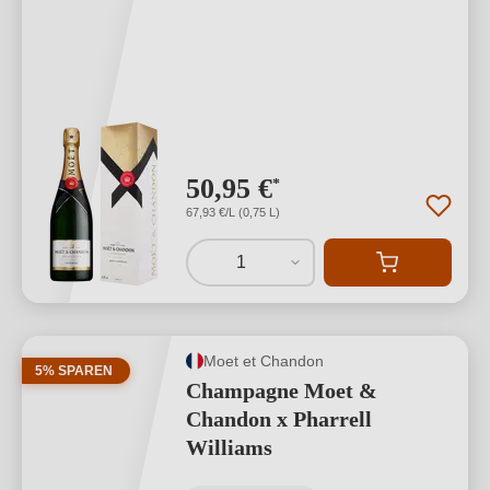
50,95 €
*
67,93 €/L (0,75 L)
1
Moet et Chandon
5% SPAREN
Champagne Moet &
Chandon x Pharrell
Williams