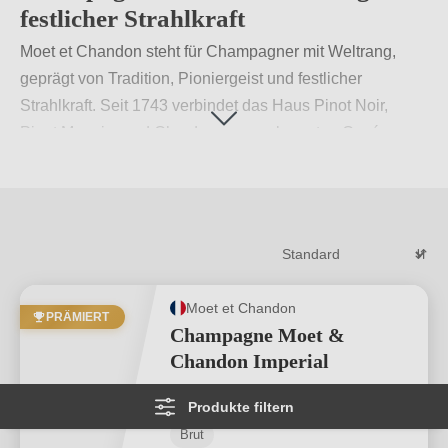
festlicher Strahlkraft
Moet et Chandon steht für Champagner mit Weltrang,
geprägt von Tradition, Pioniergeist und festlicher
Strahlkraft. Seit 1743 verbindet das Haus Pinot Noir,
Pinot Meunier und Chardonnay zu eleganten Cuvées.
Moët Impérial, Rosé Impérial und Grand Vintage machen
Moet et Chandon zur starken Wahl für besondere
Genussmomente mit internationalem Renommee.
Weiterlesen
→
Moet et Chandon
PRÄMIERT
Champagne Moet &
Chandon Imperial
Produkte filtern
Champagne AOP
Brut