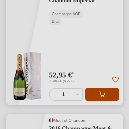
Chandon Imperial
Champagne AOP
Brut
52,95 €
*
70,60 €/L (0,75 L)
1
Moet et Chandon
2016 Champagne Moet &