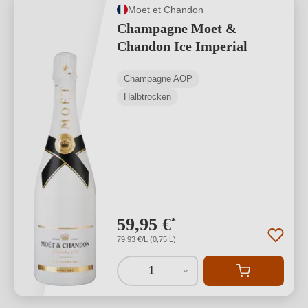
Moet et Chandon
Champagne Moet &
Chandon Ice Imperial
Champagne AOP
Halbtrocken
59,95 €
*
79,93 €/L (0,75 L)
1