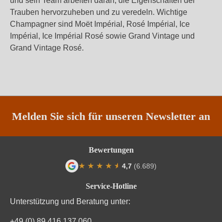
und sein Team arbeiten daran, die Eigenschaften der
Trauben hervorzuheben und zu veredeln. Wichtige
Champagner sind Moët Impérial, Rosé Impérial, Ice
Impérial, Ice Impérial Rosé sowie Grand Vintage und
Grand Vintage Rosé.
Melden Sie sich für unseren Newsletter an
Bewertungen
★
★
★
★
★
★
4,7
(6.689)
Durchschnittliche Bewertung von 4.7 von
Service-Hotline
Unterstützung und Beratung unter:
+49 (0) 89 416 137 060