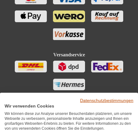
Versandservice
Datenschutzbestimmungen
Wir verwenden Cookies
Wir können diese zur Analyse unserer Besucherdaten platzieren, um unsere
Webseite zu verbessern, personalisierte Inhalte anzuzeigen und Ihnen ein
großartiges Webseiten-Erlebnis zu bieten. Für weitere Informationen zu den
von uns verwendeten Cookies öffnen Sie die Einstellungen.