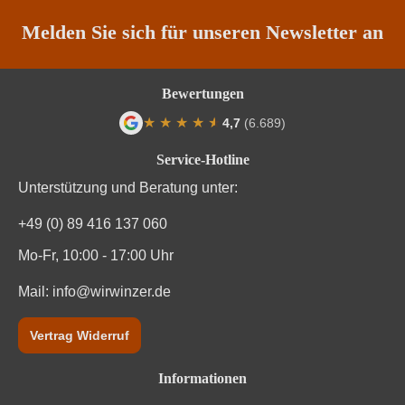
Melden Sie sich für unseren Newsletter an
Bewertungen
★
★
★
★
★
★
4,7
(6.689)
Durchschnittliche Bewertung von 4.7 von
Service-Hotline
Unterstützung und Beratung unter:
+49 (0) 89 416 137 060
Mo-Fr, 10:00 - 17:00 Uhr
Mail:
info@wirwinzer.de
Vertrag Widerruf
Informationen