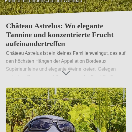
Familie mit Leidenschaft für Weinbau
Umstellung auf biologischen Weinbau
Château Astrelus: Wo elegante
Tannine und konzentrierte Frucht
aufeinandertreffen
Château Astrelus ist ein kleines Familienweingut, das auf
den höchsten Hängen der Appellation Bordeaux
Supérieur feine und elegante Weine kreiert. Gelegen
zwischen Garonne und Dordogne, nahe Saint Emilion,
zeichnet sich das Weingut durch seine
Biodiversitätsförderung, bodenerhaltenen Praktiken und
eine sanfte, intrantenfreie Vinifizierung aus, die das Beste
aus ihrem Terroir hervorhebt.
Weiterlesen
→