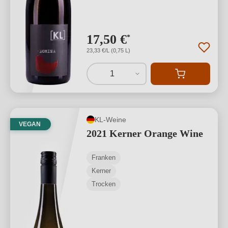
17,50 €
*
23,33 €/L (0,75 L)
1
KL-Weine
VEGAN
2021 Kerner Orange Wine
Franken
Kerner
Trocken