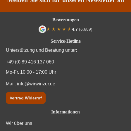
Bewertungen
★
★
★
★
★
★
4,7
(6.689)
Durchschnittliche Bewertung von 4.7 von
Service-Hotline
Unterstützung und Beratung unter:
+49 (0) 89 416 137 060
Mo-Fr, 10:00 - 17:00 Uhr
Mail:
info@wirwinzer.de
Vertrag Widerruf
Informationen
Wir über uns