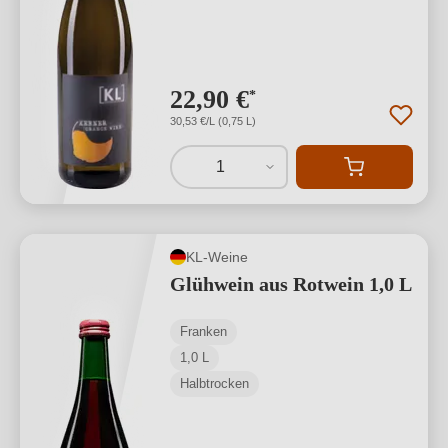
22,90 €
*
30,53 €/L (0,75 L)
1
KL-Weine
Glühwein aus Rotwein 1,0 L
Franken
1,0 L
Halbtrocken