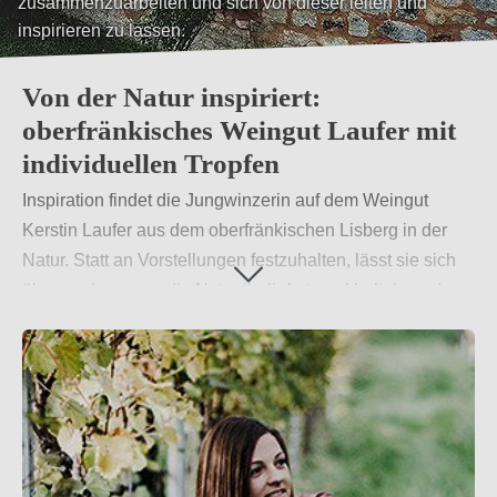
zusammenzuarbeiten und sich von dieser leiten und
inspirieren zu lassen.
Von der Natur inspiriert:
oberfränkisches Weingut Laufer mit
individuellen Tropfen
Inspiration findet die Jungwinzerin auf dem Weingut
Kerstin Laufer aus dem oberfränkischen Lisberg in der
Natur. Statt an Vorstellungen festzuhalten, lässt sie sich
überraschen, was die Natur ihr liefert, und holt dann das
Beste heraus. Mit dieser Philosophie und den daraus
resultierenden terroirgeprägten Weinen hat sie sich
bereits nach kurzer Zeit ein Namen in der Weinwelt
gemacht.
Weiterlesen
→