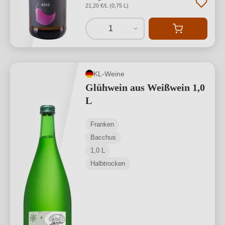
21,20 €/L (0,75 L)
1
KL-Weine
Glühwein aus Weißwein 1,0
L
Franken
Bacchus
1,0 L
Halbtrocken