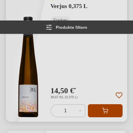
Verjus 0,375 L
Franken
Produkte filtern
0,375 L
14,50 €
*
38,67 €/L (0,375 L)
1