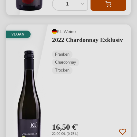
1
KL-Weine
VEGAN
2022 Chardonnay Exklusiv
Franken
Chardonnay
Trocken
16,50 €
*
22,00 €/L (0,75 L)