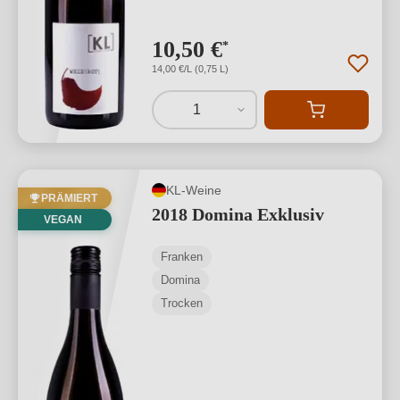
10,50 €
*
14,00 €/L (0,75 L)
1
KL-Weine
PRÄMIERT
2018 Domina Exklusiv
VEGAN
Franken
Domina
Trocken