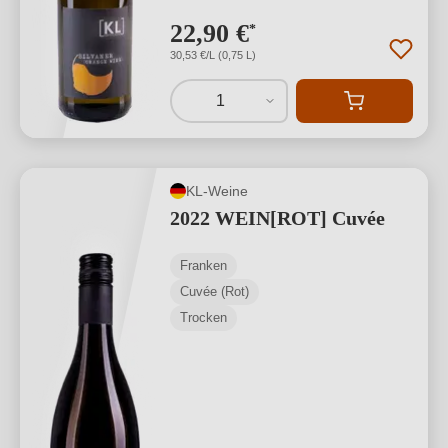
22,90 €
*
30,53 €/L (0,75 L)
1
KL-Weine
2022 WEIN[ROT] Cuvée
Franken
Cuvée (Rot)
Trocken