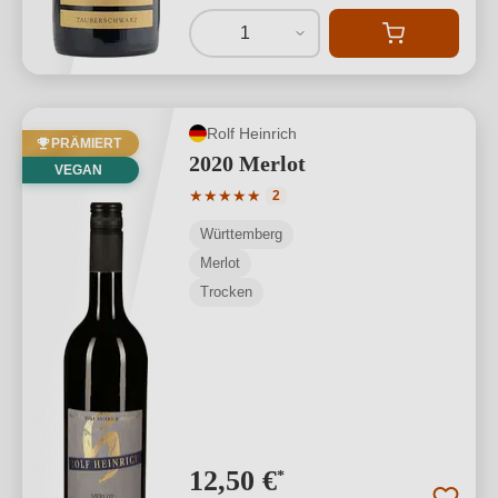
1
Rolf Heinrich
PRÄMIERT
2020 Merlot
VEGAN
Durchschnittliche Bewertung von 5 von
★
★
★
★
★
2
Württemberg
Merlot
Trocken
12,50 €
*