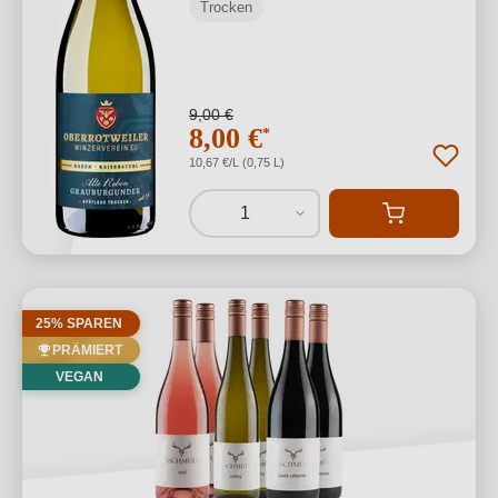
Trocken
9,00 €
8,00 €
*
10,67 €/L (0,75 L)
1
25% SPAREN
PRÄMIERT
VEGAN