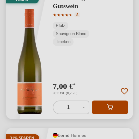
Gutswein
Durchschnittliche Bewertung von 4.75 
★
★
★
★
★
★
8
Pfalz
Sauvignon Blanc
Trocken
7,00 €
*
9,33 €/L (0,75 L)
1
Bernd Hermes
31% SPAREN