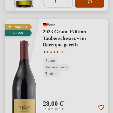
1
Benz
PRÄMIERT
2023 Grand Edition
VEGAN
Tauberschwarz - im
Barrique gereift
Durchschnittliche Bewertung von 5 von
★
★
★
★
★
1
Baden
Tauberschwarz
Trocken
28,00 €
*
37,33 €/L (0,75 L)