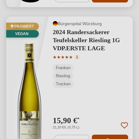
Bürgerspital Würzburg
PRÄMIERT
2024 Randersackerer
VEGAN
Teufelskeller Riesling 1G
VDP.ERSTE LAGE
Durchschnittliche Bewertung von 5 von
★
★
★
★
★
1
Franken
Riesling
Trocken
15,90 €
*
21,20 €/L (0,75 L)