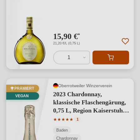
15,90 €
*
21,20 €/L (0,75 L)
1
Oberrotweiler Winzerverein
PRÄMIERT
2023 Chardonnay,
VEGAN
klassische Flaschengärung,
0,75 L, Region Kaiserstuhl,
Baden
Durchschnittliche Bewertung von 5 von
★
★
★
★
★
1
Baden
Chardonnay