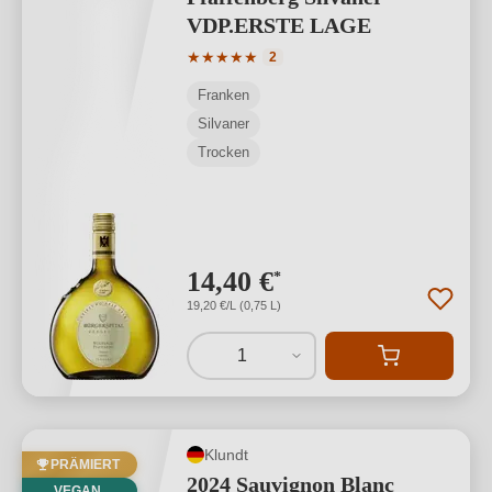
VDP.ERSTE LAGE
Durchschnittliche Bewertung von 5 von
★
★
★
★
★
2
Franken
Silvaner
Trocken
14,40 €
*
19,20 €/L (0,75 L)
1
Klundt
PRÄMIERT
2024 Sauvignon Blanc
VEGAN