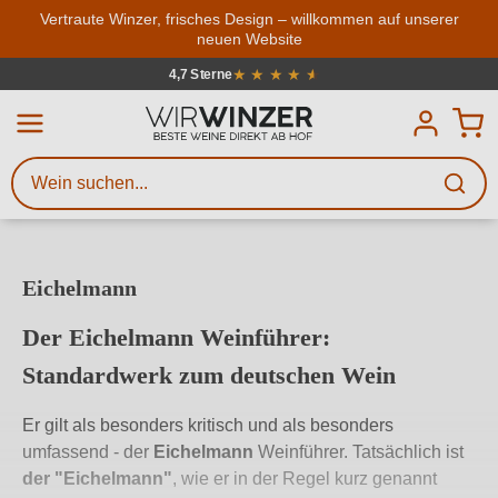
Zum Hauptinhalt springen
Vertraute Winzer, frisches Design – willkommen auf unserer
neuen Website
Weinsuche
Mindestens 3 Zeichen eingeben
★
★
★
★
★
★
4,7 Sterne
Durchschnittliche Bewertung von 4.7
Beschreiben Sie, welchen Wein
Sie suchen – ob nach Geschmack,
Anlass, Weinnamen, Rebsorte,
Region, Winzer oder anderen
Eichelmann
Kriterien.
Der Eichelmann Weinführer:
Standardwerk zum deutschen Wein
Er gilt als besonders kritisch und als besonders
umfassend - der
Eichelmann
Weinführer. Tatsächlich ist
der
"Eichelmann"
, wie er in der Regel kurz genannt