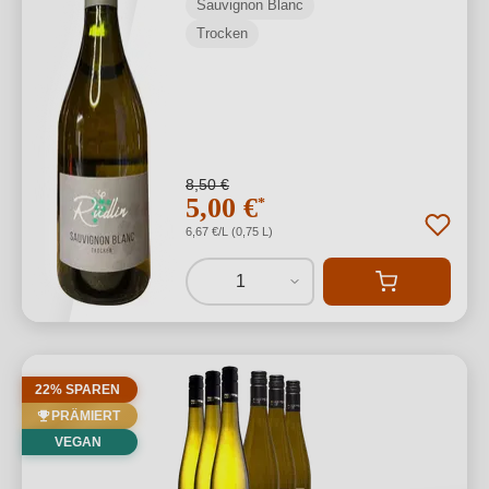
Sauvignon Blanc
Trocken
8,50 €
5,00 €
*
6,67 €/L (0,75 L)
1
22% SPAREN
PRÄMIERT
VEGAN