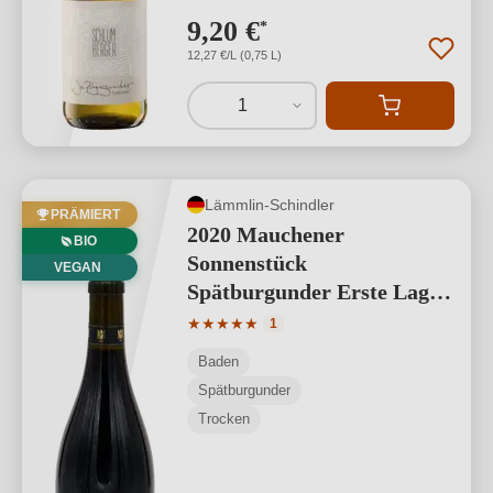
9,20 €
*
12,27 €/L (0,75 L)
1
Lämmlin-Schindler
PRÄMIERT
2020 Mauchener
BIO
Sonnenstück
VEGAN
Spätburgunder Erste Lage
BIO
Durchschnittliche Bewertung von 5 von
★
★
★
★
★
1
Baden
Spätburgunder
Trocken