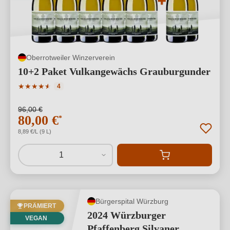
Oberrotweiler Winzerverein
10+2 Paket Vulkangewächs Grauburgunder
Durchschnittliche Bewertung von 4.5 von 5 Sternen
★
★
★
★
★
★
4
96,00 €
80,00 €
*
8,89 €/L (9 L)
1
Bürgerspital Würzburg
PRÄMIERT
2024 Würzburger
VEGAN
Pfaffenberg Silvaner