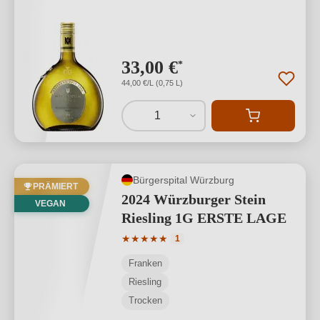
33,00 €
*
44,00 €/L (0,75 L)
1
Bürgerspital Würzburg
PRÄMIERT
2024 Würzburger Stein
VEGAN
Riesling 1G ERSTE LAGE
Durchschnittliche Bewertung von 5 von
★
★
★
★
★
1
Franken
Riesling
Trocken