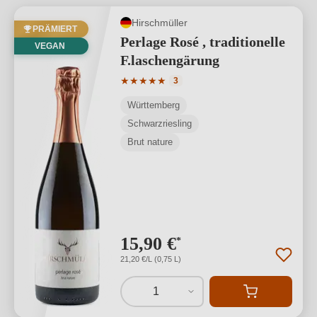
Hirschmüller
PRÄMIERT
Perlage Rosé , traditionelle
VEGAN
F.laschengärung
Durchschnittliche Bewertung von 5 von
★
★
★
★
★
3
Württemberg
Schwarzriesling
Brut nature
15,90 €
*
21,20 €/L (0,75 L)
1