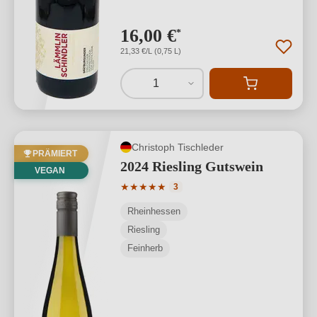
16,00 €
*
21,33 €/L (0,75 L)
1
Christoph Tischleder
PRÄMIERT
2024 Riesling Gutswein
VEGAN
Durchschnittliche Bewertung von 5 von
★
★
★
★
★
3
Rheinhessen
Riesling
Feinherb