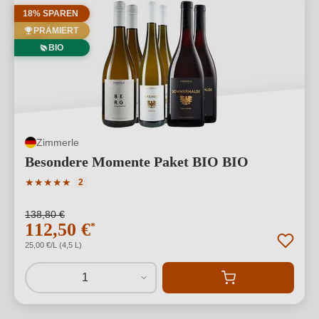
18% SPAREN
PRÄMIERT
BIO
Zimmerle
Besondere Momente Paket BIO BIO
Durchschnittliche Bewertung von 5 von 5 Sternen
★
★
★
★
★
2
138,80 €
112,50 €
*
25,00 €/L (4,5 L)
1