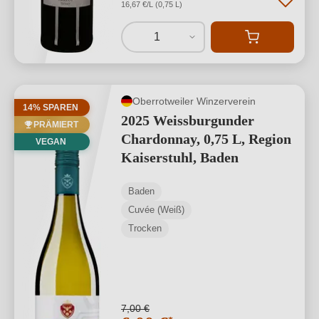
16,67 €/L (0,75 L)
1
Oberrotweiler Winzerverein
14% SPAREN
2025 Weissburgunder
PRÄMIERT
Chardonnay, 0,75 L, Region
VEGAN
Kaiserstuhl, Baden
Baden
Cuvée (Weiß)
Trocken
7,00 €