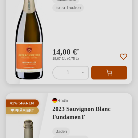
Extra Trocken
14,00 €
*
18,67 €/L (0,75 L)
1
Rüdlin
41% SPAREN
2023 Sauvignon Blanc
PRÄMIERT
FundamenT
Baden