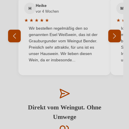
Heike
H
M
vor 4 Wochen
★
★
★
★
★
★
★
Durchschnittliche Bewertung von 5 von 5 Sternen
Durchs
Wir bestellen regelmäßig den so
Ich 
genannten Esel Weißwein, das ist der
mit 
Grauburgunder vom Weingut Bender.
best
Preislich sehr attraktiv, für uns ist es
Supe
unser Hauswein. Wir lieben diesen
Inha
Wein, da er insbesonde...
und 
Direkt vom Weingut. Ohne
Umwege