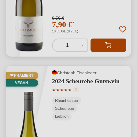
9,50 €
7,90 €
*
10,53 €/L (0,75 L)
1
Christoph Tischleder
PRÄMIERT
2024 Scheurebe Gutswein
VEGAN
Durchschnittliche Bewertung von 5 von
★
★
★
★
★
1
Rheinhessen
Scheurebe
Lieblich