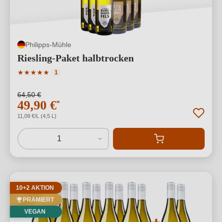
Philipps-Mühle
Riesling-Paket halbtrocken
Durchschnittliche Bewertung von 5 von 5 Sternen
★
★
★
★
★
1
64,50 €
49,90 €
*
11,09 €/L (4,5 L)
1
10+2 AKTION
PRÄMIERT
VEGAN