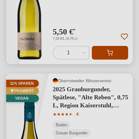
5,50 €
*
7,33 €/L (0,75 L)
1
Oberrotweiler Winzerverein
11% SPAREN
2025 Grauburgunder,
PRÄMIERT
Spätlese, "Alte Reben", 0,75
VEGAN
L, Region Kaiserstuhl,
Baden
Durchschnittliche Bewertung von 4.75 
★
★
★
★
★
★
4
Baden
Grauer Burgunder