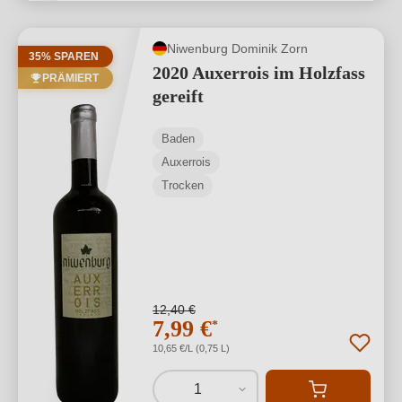
Niwenburg Dominik Zorn
35% SPAREN
2020 Auxerrois im Holzfass
PRÄMIERT
gereift
Baden
Auxerrois
Trocken
12,40 €
7,99 €
*
10,65 €/L (0,75 L)
1