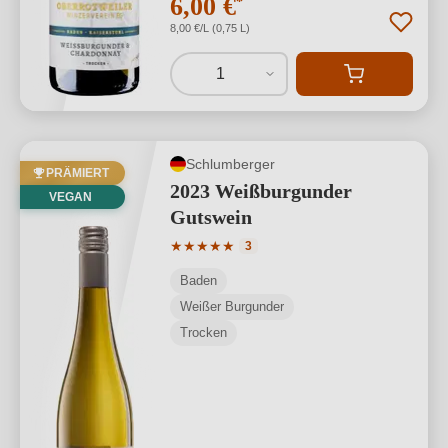
6,00 €
*
8,00 €/L (0,75 L)
1
Schlumberger
PRÄMIERT
2023 Weißburgunder
VEGAN
Gutswein
Durchschnittliche Bewertung von 5 von
★
★
★
★
★
3
Baden
Weißer Burgunder
Trocken