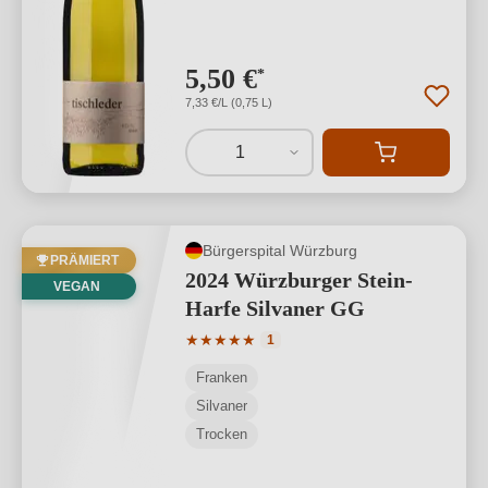
5,50 €
*
7,33 €/L (0,75 L)
1
Bürgerspital Würzburg
PRÄMIERT
2024 Würzburger Stein-
VEGAN
Harfe Silvaner GG
Durchschnittliche Bewertung von 5 von
★
★
★
★
★
1
Franken
Silvaner
Trocken