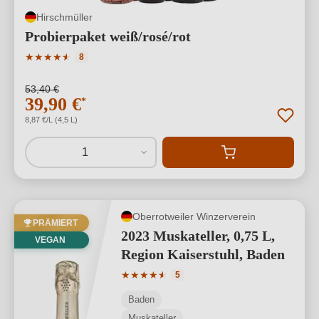
Hirschmüller
Probierpaket weiß/rosé/rot
Durchschnittliche Bewertung von 4.88 von 5 Sternen
★
★
★
★
★
★
8
53,40 €
39,90 €
*
8,87 €/L (4,5 L)
1
Oberrotweiler Winzerverein
PRÄMIERT
2023 Muskateller, 0,75 L,
VEGAN
Region Kaiserstuhl, Baden
Durchschnittliche Bewertung von 4.8 v
★
★
★
★
★
★
5
Baden
Muskateller