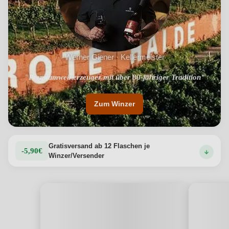
Werner Giener · Kellermeister
"Premiumweinerzeuger mit über 80-jähriger Tradition"
"Strikte Qualitätsphilosophie"
Zum Winzer
Gratisversand ab 12 Flaschen je
-5,90€
Winzer/Versender