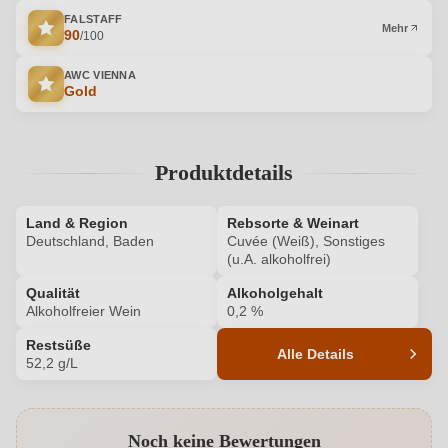
FALSTAFF
Mehr
90
/100
AWC VIENNA
Gold
Produktdetails
Land & Region
Rebsorte & Weinart
Deutschland, Baden
Cuvée (Weiß), Sonstiges
(u.A. alkoholfrei)
Qualität
Alkoholgehalt
Alkoholfreier Wein
0,2 %
Restsüße
Alle Details
52,2 g/L
Produktnummer
6358054000
Noch keine Bewertungen