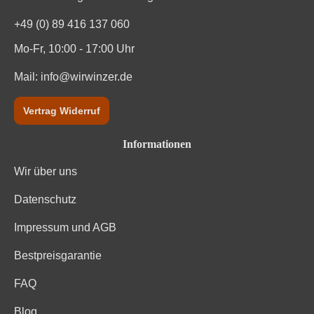
Kohlenhydrate
6.2 g
+49 (0) 89 416 137 060
Kohlenhydrate davon Zucker
5.2 g
Mo-Fr, 10:00 - 17:00 Uhr
Mail:
info@wirwinzer.de
Trauben; Säureregulatoren: Weinsäure; Stabilisatoren:
Carboxymethylcellulose; Antioxidationsmittel:
Zutaten
Dimethyldicarbonat, Sulfite. Enthält geringfügige Mengen
Vertrag Widerruf
von Fett, gesättigten Fettsäuren, Eiweiß und Salz
Informationen
Wir über uns
Datenschutz
Impressum und AGB
Bestpreisgarantie
FAQ
Blog