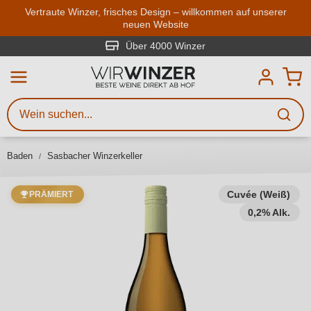
Zum Hauptinhalt springen
Vertraute Winzer, frisches Design – willkommen auf unserer
neuen Website
Weinsuche
Mindestens 3 Zeichen eingeben
Über 4000 Winzer
Beschreiben Sie, welchen Wein
Sie suchen – ob nach Geschmack,
Anlass, Weinnamen, Rebsorte,
Baden
Sasbacher Winzerkeller
Region, Winzer oder anderen
Kriterien.
Cuvée (Weiß)
PRÄMIERT
0,2% Alk.