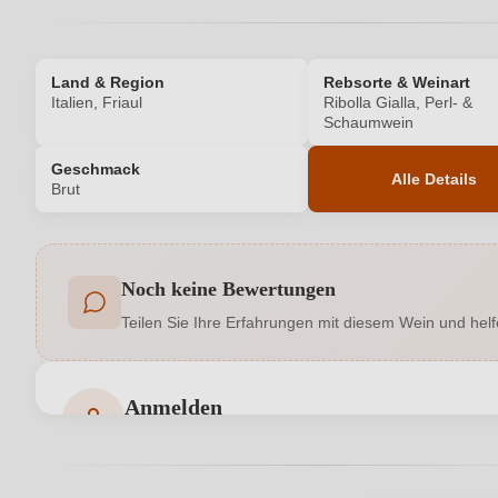
Land & Region
Rebsorte & Weinart
Italien, Friaul
Ribolla Gialla, Perl- &
Schaumwein
Geschmack
Alle Details
Brut
Produktnummer
Noch keine Bewertungen
Allergene
Teilen Sie Ihre Erfahrungen mit diesem Wein und helf
Geographische Angabe
Hersteller
Anmelden
Bewertungen können nur von angemeldeten Benutzern 
Inhalt