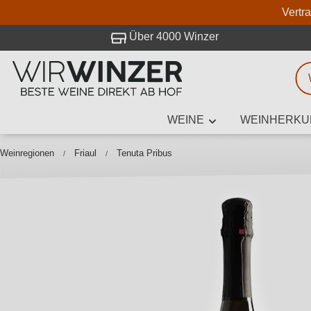
Vertr
 Besuch bei WirWinzer.
Über 4000 Winzer
WEINE
WEINHERKU
Weinsuche
Mindestens 3
Weinregionen
Friaul
Tenuta Pribus
Beschre