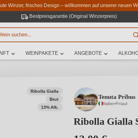
Zum Hauptinhalt springen
Zur Suche springen
Zur Hauptnavigation springe
aute Winzer, frisches Design – willkommen auf unserer neuen W
Bestpreisgarantie (Original Winzerpreis)
E
NFT
WEINPAKETE
ANGEBOTE
ALKOHO
 Zeichen eingeben
Ribolla Gialla
Tenuta Pribus
Brut
iben Sie, welchen Wein Sie suchen – ob nach Geschmack, Anlass, We
Italien
Friaul
Rebsorte, Region, Winzer oder anderen Kriterien.
13% Alk.
Ribolla Gialla