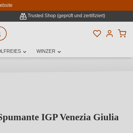
n
ebsite
Trusted Shop (geprüft und zertifiziert)
Du hast 0 Pro
rweiterte Suche
LFREIES
WINZER
innamen,
 Spumante IGP Venezia Giulia