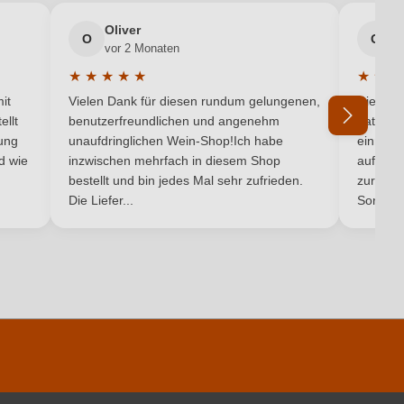
IGP
Oliver
g
O
G
vor 2 Monaten
v
Friaul
★
★
★
★
★
★
★
★
5 von 5 Sternen
Durchschnittliche Bewertung von 5 von 5 Sternen
Durchsc
Perl- & Schaumwein
it
Vielen Dank für diesen rundum gelungenen,
Die Lief
ellt
benutzerfreundlichen und angenehm
hat ein
ung
unaufdringlichen Wein-Shop!Ich habe
einmal b
nd wie
inzwischen mehrfach in diesem Shop
auf dem
Ich habe mein Passwort vergessen
bestellt und bin jedes Mal sehr zufrieden.
zurück 
Die Liefer...
Son...