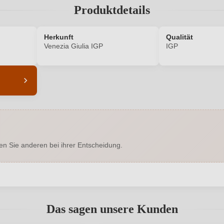
Produktdetails
Herkunft
Qualität
Venezia Giulia IGP
IGP
8191006000
Alkoholgehalt in %
Enthält Sulfite
Flaschenverschluss
en Sie anderen bei ihrer Entscheidung.
Venezia Giulia IGP
Geschmack
Hersteller
Tenuta Pribus
Tenuta Pribus
adresse
abgegeben werden. Bitte loggen Sie sich ein, oder erstellen Sie ein
Das sagen unsere Kunden
0,75 L
Land