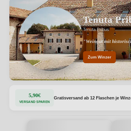
Tenuta Pri
Tenuta Pribus
"Weingut mit historis
"Leidenschaft für Qua
Zum Winzer
5,90€
Gratisversand ab 12 Flaschen je Winz
VERSAND SPAREN