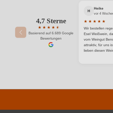
Passt zu
Heike
H
vor 4 Woche
Rebsorte
4,7 Sterne
Ihre E-Mail-Adresse
★
★
★
★
★
Durchschnittlic
Traubenfarbe
★
★
★
★
★
★
Wir bestellen reg
Basierend auf 6.689 Google
Durchschnittliche Bewertung von 4.7 von 
Esel Weißwein, da
Ihr Passwort
Bewertungen
vom Weingut Bende
attraktiv, für uns 
lieben diesen Wein