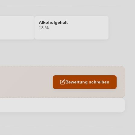
Alkoholgehalt
13 %
13 %
Sekt/Champagnerkorken
Bewertung schreiben
Brut
 Società Agricola A.R.L., Località Antonini 4, 33050 Bagnaria Arsa,
Italien
en neuen Account.
Italien