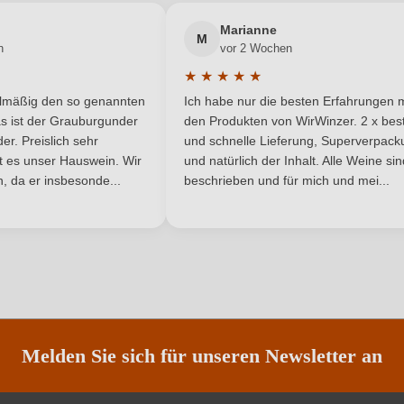
Antipasti, Dessert, Fisch
Neuer Kunde?
Neuer Kunde?
Qualität
Marianne
M
n
vor 2 Wochen
Ribolla Gialla
Region
★
★
★
★
★
he Bewertung von 5 von 5 Sternen
Durchschnittliche Bewertung von 
Weiß
Weinart
elmäßig den so genannten
Ich habe nur die besten Erfahrungen m
5 Sternen
s ist der Grauburgunder
den Produkten von WirWinzer. 2 x best
r. Preislich sehr
und schnelle Lieferung, Superverpack
ist es unser Hauswein. Wir
und natürlich der Inhalt. Alle Weine si
, da er insbesonde...
beschrieben und für mich und mei...
ANMELDEN
Melden Sie sich für unseren Newsletter an