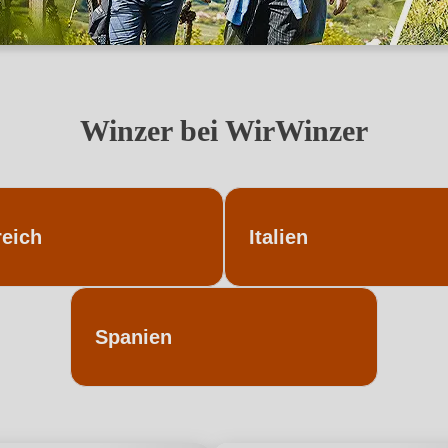
Winzer bei WirWinzer
reich
Italien
Spanien