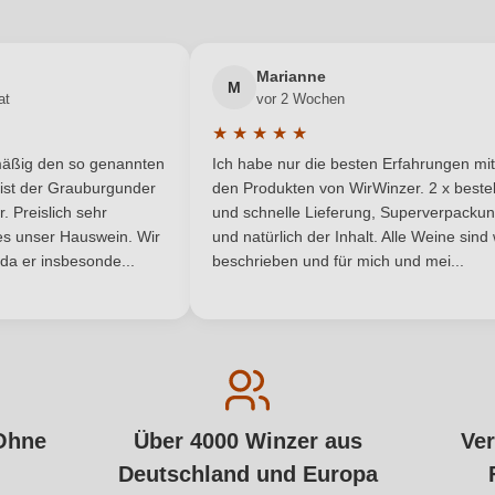
Marianne
M
at
vor 2 Wochen
★
★
★
★
★
 Bewertung von 5 von 5 Sternen
Durchschnittliche Bewertung von 5 
lmäßig den so genannten
Ich habe nur die besten Erfahrungen mit
 Sternen
ist der Grauburgunder
den Produkten von WirWinzer. 2 x bestel
 Preislich sehr
und schnelle Lieferung, Superverpacku
t es unser Hauswein. Wir
und natürlich der Inhalt. Alle Weine sind
 da er insbesonde...
beschrieben und für mich und mei...
Ohne
Über 4000 Winzer aus
Ver
Deutschland und Europa