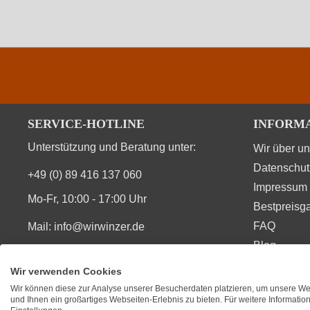
SERVICE-HOTLINE
INFORM
Unterstützung und Beratung unter:
Wir über u
Datenschut
+49 (0) 89 416 137 060
Impressum
Mo-Fr, 10:00 - 17:00 Uhr
Bestpreisga
FAQ
Mail:
info@wirwinzer.de
Blog
Vertrag Widerruf
Wir verwenden Cookies
Wir können diese zur Analyse unserer Besucherdaten platzieren, um unsere Web
SIE FINDEN UNS AUCH AUF
BEWERT
und Ihnen ein großartiges Webseiten-Erlebnis zu bieten. Für weitere Informati