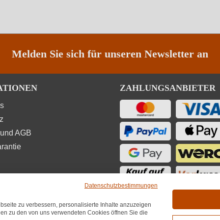
Melden Sie sich für unseren Newsletter an
ATIONEN
ZAHLUNGSANBIETER
ns
z
 und AGB
rantie
Datenschutzbestimmungen
seite zu verbessern, personalisierte Inhalte anzuzeigen
UNGEN
onen zu den von uns verwendeten Cookies öffnen Sie die