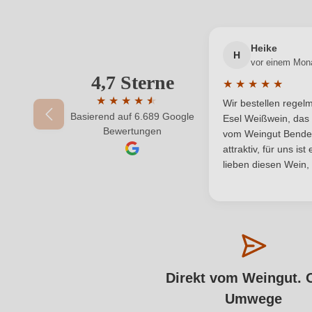
Heike
H
vor einem Mon
4,7 Sterne
★
★
★
★
★
Durchschnittliche
★
★
★
★
★
★
Wir bestellen rege
Basierend auf 6.689 Google
Durchschnittliche Bewertung von 4.7 von 5
Esel Weißwein, das 
Bewertungen
vom Weingut Bender.
attraktiv, für uns is
lieben diesen Wein,
Direkt vom Weingut. 
Umwege