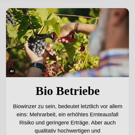
Bio Betriebe. Dieses Bild wurde mithilfe von KI verändert.
Die
ses
Bio Betriebe
Bild
wur
Biowinzer zu sein, bedeutet letztlich vor allem
de
eins: Mehrarbeit, ein erhöhtes Ernteausfall
mith
Risiko und geringere Erträge. Aber auch
ilfe
von
qualitativ hochwertigen und