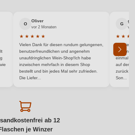
Oliver
gab
O
G
vor 2 Monaten
vor
★
★
★
★
★
★
★
★
von 5 Sternen
Durchschnittliche Bewertung von 5 von 5 Sternen
Durchsch
Vielen Dank für diesen rundum gelungenen,
Die Liefe
lt
benutzerfreundlichen und angenehm
hat eine 
ng
unaufdringlichen Wein-Shop!Ich habe
einmal bei
 wie
inzwischen mehrfach in diesem Shop
auf dem H
bestellt und bin jedes Mal sehr zufrieden.
zurück na
Die Liefer...
Son...
sandkostenfrei ab 12
Flaschen je Winzer