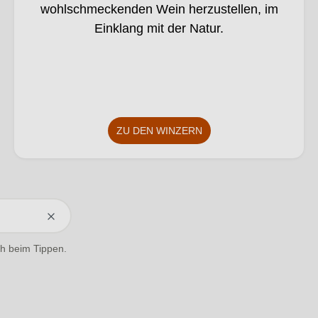
KI
wohlschmeckenden Wein herzustellen, im
verä
Einklang mit der Natur.
nder
t.
ZU DEN WINZERN
ich beim Tippen.