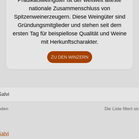
Prädikatsweingüter ist der weltweit älteste
nationale Zusammenschluss von
Spitzenweinerzeugern. Diese Weingüter sind
Gründungsmitglieder und stehen seit dem
ersten Tag für beispiellose Qualität und Weine
mit Herkunftscharakter.
ZU DEN WINZERN
2 von 4861 Winzern gefunden.
nden
Die Liste filtert s
Salvi