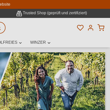
n
ebsite
Trusted Shop (geprüft und zertifiziert)
Du hast 0 Pro
rweiterte Suche
LFREIES
WINZER
innamen,