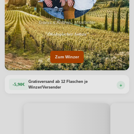
Gianni & Andrea · Mitarbeiter
"Anbaumethoden, die die Lebensdauer der Weinberge
"Ökologischer Anbau"
verlängern"
Zum Winzer
Gratisversand ab 12 Flaschen je
-5,90€
Winzer/Versender