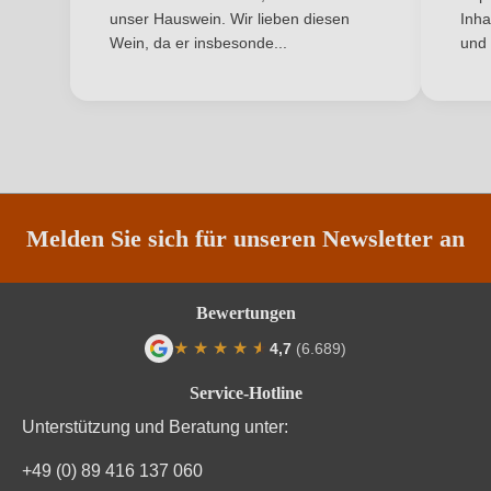
Codognè (TV), Italien
unser Hauswein. Wir lieben diesen
Inha
Wein, da er insbesonde...
und 
Inhalt
0,75 L
ANMELDEN
Land
Italien
Passt zu
Dessert
Qualität
DOC
Melden Sie sich für unseren Newsletter an
Rebsorte
Glera
Region
Venetien
Bewertungen
★
★
★
★
★
★
4,7
(6.689)
Restzucker in g/L
14 g/L
Durchschnittliche Bewertung von 4.7 von
Service-Hotline
Traubenfarbe
Weiß
Unterstützung und Beratung unter:
Vegan
Ja
+49 (0) 89 416 137 060