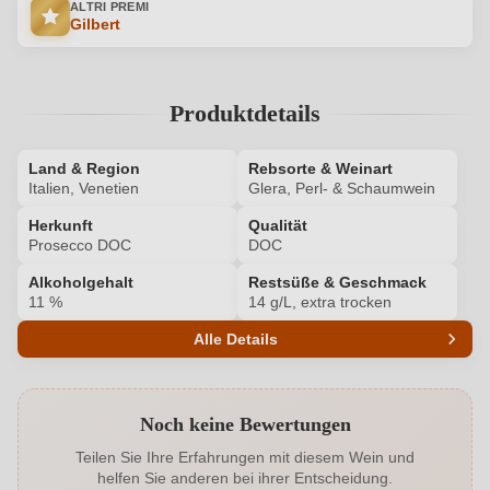
ALTRI PREMI
Gilbert
Produktdetails
Land & Region
Rebsorte & Weinart
Italien, Venetien
Glera, Perl- & Schaumwein
Herkunft
Qualität
Prosecco DOC
DOC
Alkoholgehalt
Restsüße & Geschmack
11 %
14 g/L, extra trocken
Alle Details
Produktnummer
6430001000
Noch keine Bewertungen
Alkoholgehalt in %
11 %
Teilen Sie Ihre Erfahrungen mit diesem Wein und
helfen Sie anderen bei ihrer Entscheidung.
Allergene
Enthält Sulfite