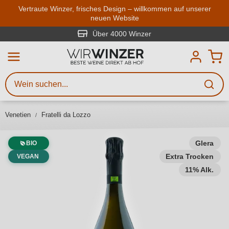
Zum Hauptinhalt springen
Vertraute Winzer, frisches Design – willkommen auf unserer
neuen Website
Weinsuche
Mindestens 3 Zeichen eingeben
Über 4000 Winzer
Beschreiben Sie, welchen Wein
Sie suchen – ob nach Geschmack,
Anlass, Weinnamen, Rebsorte,
Venetien
Fratelli da Lozzo
Region, Winzer oder anderen
Kriterien.
Glera
BIO
Extra Trocken
VEGAN
11% Alk.