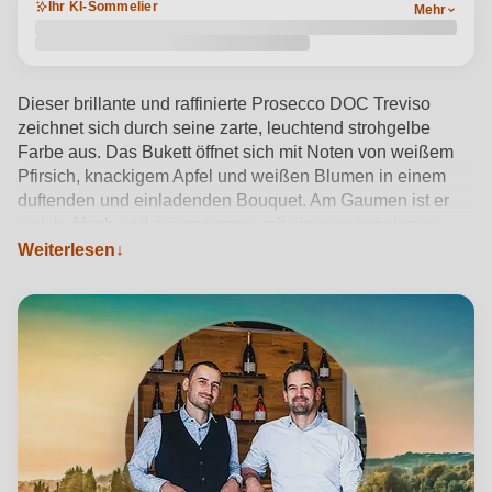
Ihr KI-Sommelier
Mehr
Dieser brillante und raffinierte Prosecco DOC Treviso
zeichnet sich durch seine zarte, leuchtend strohgelbe
Farbe aus. Das Bukett öffnet sich mit Noten von weißem
Pfirsich, knackigem Apfel und weißen Blumen in einem
duftenden und einladenden Bouquet. Am Gaumen ist er
weich, frisch und ausgewogen, mit einer angenehmen
Persistenz, die seine Vielseitigkeit unterstreicht. Der Glera
Weiterlesen
wird im Herzen Venetiens von den Brüdern Da Lozzo
biologisch angebaut. Andrea und Gianni interpretieren den
Glera mit Authentizität und Respekt für die Umwelt. Das
Ergebnis ist ein extra trockener Schaumwein, der mit einer
Temperatur von 6 bis 8°C ideal zum Aperitif oder zu
cremigen Desserts passt.
Produktdetails anzeigen →