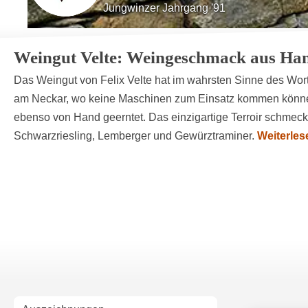
Jungwinzer Jahrgang '91
Erster eigener Weinberg 2016
Weingut Velte: Weingeschmack aus Han
Das Weingut von Felix Velte hat im wahrsten Sinne des Wo
am Neckar, wo keine Maschinen zum Einsatz kommen können
ebenso von Hand geerntet. Das einzigartige Terroir schmeck
Schwarzriesling, Lemberger und Gewürztraminer.
Weiterles