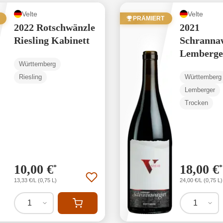
Velte
Velte
PRÄMIERT
2022 Rotschwänzle
2021
Riesling Kabinett
Schranna
Lemberge
Württemberg
Riesling
Württemberg
Lemberger
Trocken
10,00 €
18,00 €
*
*
13,33 €/L (0,75 L)
24,00 €/L (0,75 L)
1
1