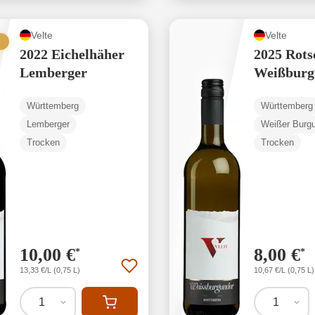
Velte
Velte
2022 Eichelhäher
2025 Rots
Lemberger
Weißburg
Württemberg
Württemberg
Lemberger
Weißer Burg
Trocken
Trocken
10,00 €
8,00 €
*
*
13,33 €/L (0,75 L)
10,67 €/L (0,75 L)
1
1