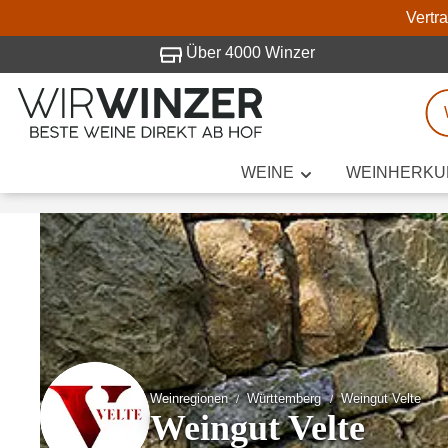
Vertr
 Besuch bei WirWinzer.
Über 4000 Winzer
WEINE
WEINHERKU
Weinsuche
Mindestens 3
Beschre
Weinregionen
Württemberg
Weingut Velte
Weingut Velte