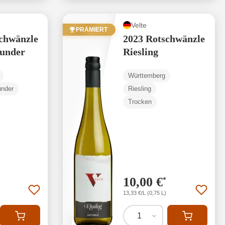
Velte
PRÄMIERT
chwänzle
2023 Rotschwänzle
under
Riesling
Württemberg
under
Riesling
Trocken
10,00 €
*
13,33 €/L (0,75 L)
1