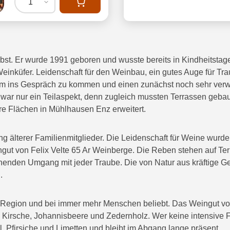
1
elbst. Er wurde 1991 geboren und wusste bereits in Kindheitst
 Weinküfer. Leidenschaft für den Weinbau, ein gutes Auge für 
eim ins Gespräch zu kommen und einen zunächst noch sehr ver
 war nur ein Teilaspekt, denn zugleich mussten Terrassen gebau
re Flächen in Mühlhausen Enz erweitert.
ng älterer Familienmitglieder. Die Leidenschaft für Weine wurde
gut von Felix Velte 65 Ar Weinberge. Die Reben stehen auf T
onenden Umgang mit jeder Traube. Die von Natur aus kräftige Ger
.
 Region und bei immer mehr Menschen beliebt. Das Weingut von 
irsche, Johannisbeere und Zedernholz. Wer keine intensive Fr
l, Pfirsiche und Limetten und bleibt im Abgang lange präsent.