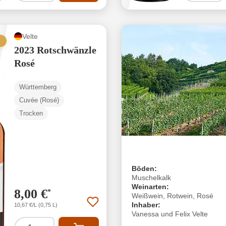
Velte
2023 Rotschwänzle
Rosé
Württemberg
Cuvée (Rosé)
Trocken
Böden:
Muschelkalk
Weinarten:
8,00 €
*
Weißwein, Rotwein, Rosé
Inhaber:
10,67 €/L (0,75 L)
Vanessa und Felix Velte