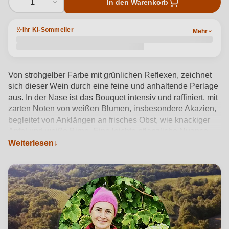
1
In den Warenkorb
Ihr KI-Sommelier
Mehr
Von strohgelber Farbe mit grünlichen Reflexen, zeichnet
sich dieser Wein durch eine feine und anhaltende Perlage
aus. In der Nase ist das Bouquet intensiv und raffiniert, mit
zarten Noten von weißen Blumen, insbesondere Akazien,
begleitet von Anklängen an frisches Obst, wie knackiger
Apfel und weiße Birne. Eine leichte pflanzliche Nuance
bereichert das aromatische Profil und erinnert an
Weiterlesen
mediterrane Gewürze. Am Gaumen ist er elegant, frisch
und trocken, mit ausgewogener Säure und einer
angenehmen Würze, die dem Schluck Länge und
Ausdauer verleiht.
Produktdetails anzeigen →