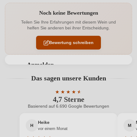
Produktnummer
8783001000
Noch keine Bewertungen
Alkoholgehalt in %
11,5 %
Teilen Sie Ihre Erfahrungen mit diesem Wein und
helfen Sie anderen bei ihrer Entscheidung.
Allergene
Enthält Sulfite
Bewertung schreiben
Auszeichnungen
Decanter
Flaschenverschluss
Sekt/Champagnerkorken
Anmelden
Geographische Angabe
Valdobbiadene - Prosecco DOCG
Bewertungen können nur von angemeldeten
Das sagen unsere Kunden
Benutzern abgegeben werden. Bitte loggen Sie sich
Geschmack
Extra Brut
ein, oder erstellen Sie einen neuen Account.
★
★
★
★
★
★
4,7 Sterne
Durchschnittliche Bewertung von 4.7 
Hersteller
Terre del Cima
Basierend auf 6.690 Google Bewertungen
Neuer Kunde?
Neuer Kunde?
Hersteller
Maria Gava Azienda Agricola, Via cucco 7, 31058
adresse
Susegana, Italien
Heike
H
M
Ihre E-Mail-Adresse
vor einem Monat
Inhalt
0,75 L