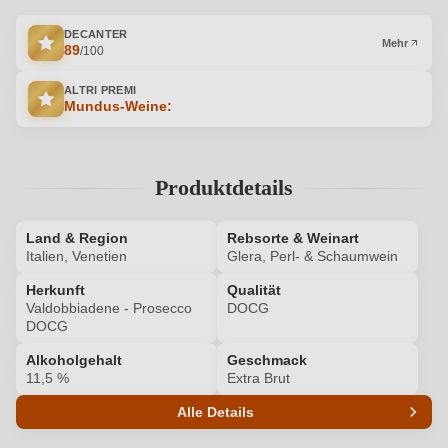
DECANTER
Mehr
89
/100
ALTRI PREMI
Mundus-Weine:
Produktdetails
Land & Region
Rebsorte & Weinart
Italien, Venetien
Glera, Perl- & Schaumwein
Herkunft
Qualität
Valdobbiadene - Prosecco
DOCG
DOCG
Alkoholgehalt
Geschmack
11,5 %
Extra Brut
Alle Details