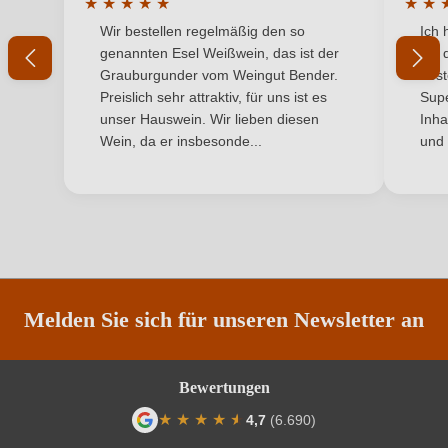
★
★
★
★
★
★
★
Durchschnittliche Bewertung von 5 von 5 Sternen
Durchs
Wir bestellen regelmäßig den so
Ich 
Land
Ihr Passwort
Italien
genannten Esel Weißwein, das ist der
mit 
Grauburgunder vom Weingut Bender.
best
Passt zu
Antipasti, Käse, Spargel
Ich habe mein Passwort vergessen
Preislich sehr attraktiv, für uns ist es
Supe
unser Hauswein. Wir lieben diesen
Inha
Qualität
DOCG
Wein, da er insbesonde...
und 
ANMELDEN
Rebsorte
Glera
Region
Venetien
Traubenfarbe
Weiß
Unterregion
Prosecco
Melden Sie sich für unseren Newsletter an
Weinart
Perl- & Schaumwein
Bewertungen
★
★
★
★
★
★
4,7
(6.690)
Durchschnittliche Bewertung von 4.7 von