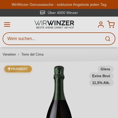
Zum Hauptinhalt springen
WirWinzer Genusswoche - exklusive Angebote jeden Tag
Über 4000 Winzer
Weinsuche
Mindestens 3 Zeichen eingeben
Beschreiben Sie, welchen Wein
Sie suchen – ob nach Geschmack,
Venetien
Terre del Cima
Anlass, Weinnamen, Rebsorte,
Region, Winzer oder anderen
Kriterien.
Glera
PRÄMIERT
Extra Brut
11,5% Alk.