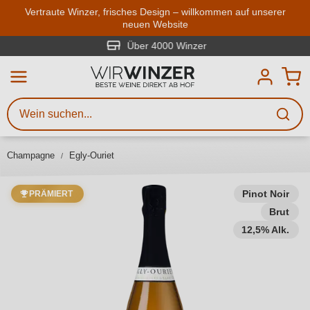
Zum Hauptinhalt springen
Vertraute Winzer, frisches Design – willkommen auf unserer
neuen Website
Weinsuche
Mindestens 3 Zeichen eingeben
Über 4000 Winzer
Beschreiben Sie, welchen Wein
Sie suchen – ob nach Geschmack,
Anlass, Weinnamen, Rebsorte,
Champagne
Egly-Ouriet
Region, Winzer oder anderen
Kriterien.
Pinot Noir
PRÄMIERT
Brut
12,5% Alk.