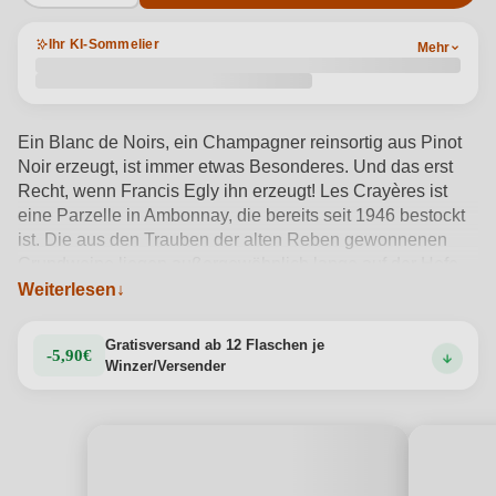
Ihr KI-Sommelier
Mehr
Ein Blanc de Noirs, ein Champagner reinsortig aus Pinot
Noir erzeugt, ist immer etwas Besonderes. Und das erst
Recht, wenn Francis Egly ihn erzeugt! Les Crayères ist
eine Parzelle in Ambonnay, die bereits seit 1946 bestockt
ist. Die aus den Trauben der alten Reben gewonnenen
Grundweine liegen außergewöhnlich lange auf der Hefe.
Das verleiht dem Champagner eine unvergleichlich dichte,
Weiterlesen
cremige Struktur. Die Aromen sind vielschichtig und
komplex, der Eindruck am Gaumen ist sehr, sehr kraftvoll
Gratisversand ab 12 Flaschen je
-5,90€
und
Produktdetails anzeigen →
Winzer/Versender