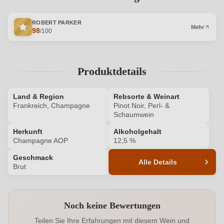
ROBERT PARKER
Mehr
98
/100
Produktdetails
Land & Region
Rebsorte & Weinart
Frankreich, Champagne
Pinot Noir, Perl- &
Schaumwein
Herkunft
Alkoholgehalt
Champagne AOP
12,5 %
Geschmack
Alle Details
Brut
Produktnummer
HM100313416
Noch keine Bewertungen
Alkoholgehalt in %
12,5 %
Teilen Sie Ihre Erfahrungen mit diesem Wein und