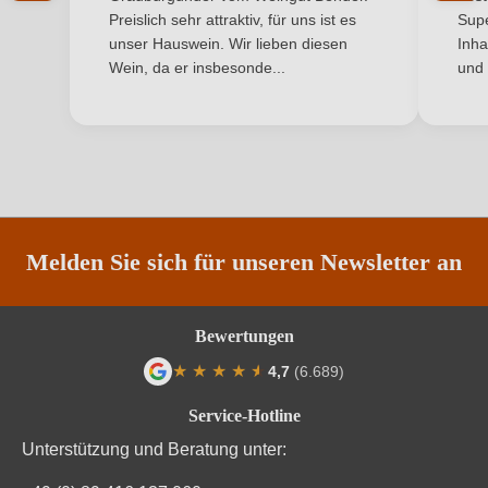
Land
Frankreich
Ich habe mein Passwort vergessen
Preislich sehr attraktiv, für uns ist es
Supe
unser Hauswein. Wir lieben diesen
Inha
Rebsorte
Pinot Noir
Wein, da er insbesonde...
und 
ANMELDEN
Region
Champagne
Traubenfarbe
Rot
Weinart
Perl- & Schaumwein
Melden Sie sich für unseren Newsletter an
Bewertungen
★
★
★
★
★
★
4,7
(6.689)
Durchschnittliche Bewertung von 4.7 von
Service-Hotline
Unterstützung und Beratung unter: