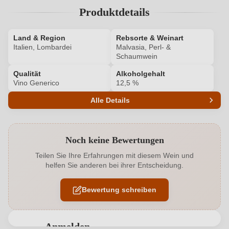
Produktdetails
Land & Region
Rebsorte & Weinart
Italien, Lombardei
Malvasia, Perl- &
Schaumwein
Qualität
Alkoholgehalt
Vino Generico
12,5 %
Alle Details
Produktnummer
8171005000
Noch keine Bewertungen
Alkoholgehalt in %
12,5 %
Teilen Sie Ihre Erfahrungen mit diesem Wein und
helfen Sie anderen bei ihrer Entscheidung.
Allergene
Enthält Sulfite
Bewertung schreiben
Flaschenverschluss
Sekt/Champagnerkorken
Hersteller
Torchio Giordano
Anmelden