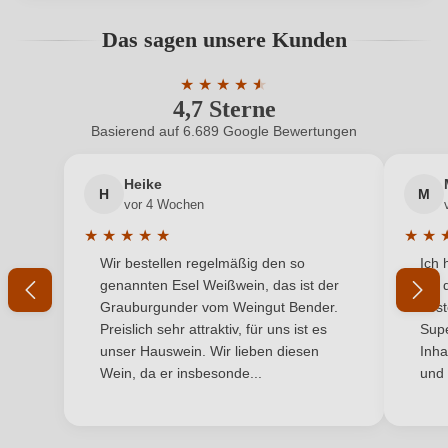
Hersteller
Torchio Giordano Azienda Vitivinicola, VIA VALLE C.S.
Bewertungen können nur von angemeldeten
Das sagen unsere Kunden
adresse
5, 26041 CASALMAGGIORE, Italien
Benutzern abgegeben werden. Bitte loggen Sie sich
ein, oder erstellen Sie einen neuen Account.
Inhalt
★
★
★
★
★
★
0,75 L
4,7 Sterne
Durchschnittliche Bewertung von 4.7 
Land
Italien
Basierend auf 6.689 Google Bewertungen
Neuer Kunde?
Neuer Kunde?
Qualität
Vino Generico
Heike
H
M
Ihre E-Mail-Adresse
vor 4 Wochen
Rebsorte
Malvasia
★
★
★
★
★
★
★
Durchschnittliche Bewertung von 5 von 5 Sternen
Durchs
Wir bestellen regelmäßig den so
Ich 
Region
Ihr Passwort
Lombardei
genannten Esel Weißwein, das ist der
mit 
Grauburgunder vom Weingut Bender.
best
Traubenfarbe
Weiß
Ich habe mein Passwort vergessen
Preislich sehr attraktiv, für uns ist es
Supe
unser Hauswein. Wir lieben diesen
Inha
Weinart
Perl- & Schaumwein
Wein, da er insbesonde...
und 
ANMELDEN