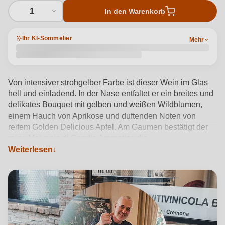
1
In den Warenkorb
Ihr KI-Sommelier
Mehr
Von intensiver strohgelber Farbe ist dieser Wein im Glas
hell und einladend. In der Nase entfaltet er ein breites und
delikates Bouquet mit gelben und weißen Wildblumen,
einem Hauch von Aprikose und duftenden Noten von
reifem Golden Delicious Apfel. Am Gaumen bestätigt der
reine Malvasia di Candia Aromatica die
Geruchsempfindungen mit einem frischen, vollen und
Weiterlesen
einhüllenden Schluck. Die Aromatik ist intensiv und klar
definiert, begleitet von einem langen und harmonischen
Nachhall, der eine angenehme blumige und fruchtige Spur
hinterlässt. Ein ausdrucksstarker und großzügiger
Weißwein, der in der Lage ist, die Rebsorte in ihrer ganzen
Authentizität darzustellen.
Produktdetails anzeigen →