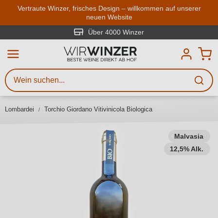
Zum Hauptinhalt springen
Vertraute Winzer, frisches Design – willkommen auf unserer
neuen Website
Weinsuche
Mindestens 3 Zeichen eingeben
Über 4000 Winzer
Beschreiben Sie, welchen Wein
Sie suchen – ob nach Geschmack,
Anlass, Weinnamen, Rebsorte,
Lombardei
Torchio Giordano Vitivinicola Biologica
Region, Winzer oder anderen
Kriterien.
Malvasia
12,5% Alk.