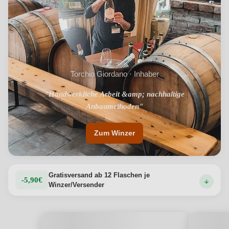
Torchio Giordano · Inhaber
"Handwerkliche Arbeit &amp; nachhaltige
"1959 gegründet"
Anbaumethoden"
Zum Winzer
Gratisversand ab 12 Flaschen je
-5,90€
Winzer/Versender