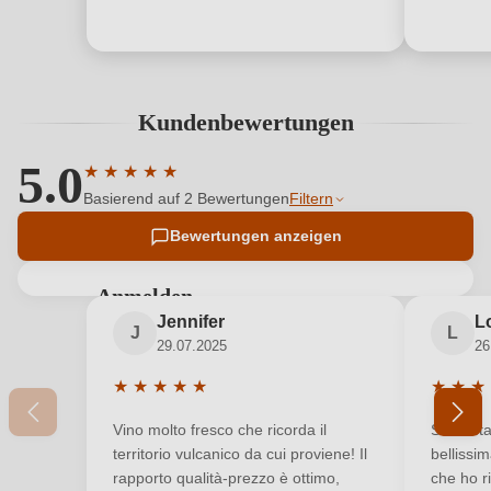
Kundenbewertungen
5.0
★
★
★
★
★
Durchschnittliche Bewertung von 5 von 5 Sternen
Basierend auf 2 Bewertungen
Filtern
Bewertungen anzeigen
Anmelden
Jennifer
L
Bewertungen können nur von angemeldeten
J
L
29.07.2025
26
Benutzern abgegeben werden. Bitte loggen Sie sich
ein, oder erstellen Sie einen neuen Account.
★
★
★
★
★
★
★
★
Durchschnittliche Bewertung von 5 von 5 Sterne
Durchsc
Vino molto fresco che ricorda il
Sono sta
Neuer Kunde?
Neuer Kunde?
territorio vulcanico da cui proviene! Il
bellissim
rapporto qualità-prezzo è ottimo,
che ho ri