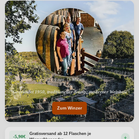
Fam. Di Miceli
"Gegründet 1950, traditioneller &amp; moderner Weinbau"
"Nachhaltiger Anbau auf vulkanischen Böden"
Zum Winzer
Gratisversand ab 12 Flaschen je
-5,90€