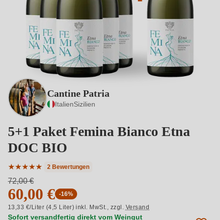
Cantine Patria
Italien
Sizilien
5+1 Paket Femina Bianco Etna
DOC BIO
★
★
★
★
★
2 Bewertungen
Durchschnittliche Bewertung von 5 von 5 Sternen
72,00 €
60,00 €
-16%
13,33 €/Liter (4,5 Liter) inkl. MwSt.,
zzgl.
Versand
Sofort versandfertig direkt vom Weingut