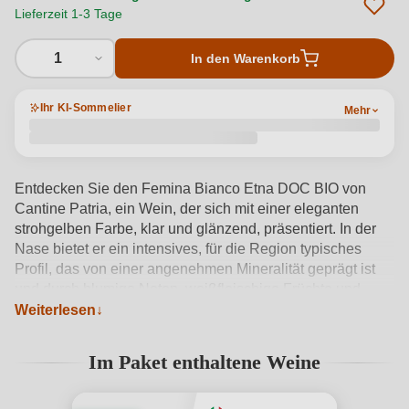
Lieferzeit 1-3 Tage
1
In den Warenkorb
Ihr KI-Sommelier
Mehr
Entdecken Sie den Femina Bianco Etna DOC BIO von
Cantine Patria, ein Wein, der sich mit einer eleganten
strohgelben Farbe, klar und glänzend, präsentiert. In der
Nase bietet er ein intensives, für die Region typisches
Profil, das von einer angenehmen Mineralität geprägt ist
und durch blumige Noten, weißfleischige Früchte und
kandierte Zitrusfrüchte bereichert wird. Im Mund überrascht
Weiterlesen
der Wein mit seiner großen Frische und Saftigkeit, mit
einem lebendigen Schluck und einer guten Persistenz, die
Im Paket enthaltene Weine
ihn besonders einladend machen. Profitieren Sie von
unserem Sonderangebot: beim Kauf von 5 Flaschen