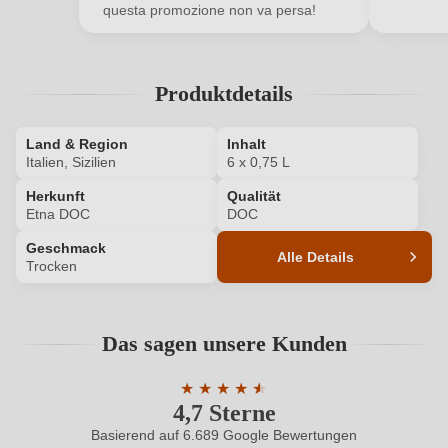
questa promozione non va persa!
Ihre E-Mail-Adresse
Produktdetails
Ihr Passwort
Land & Region
Ich habe mein Passwort vergessen
Inhalt
Italien, Sizilien
6 x 0,75 L
Herkunft
Qualität
ANMELDEN
Etna DOC
DOC
Geschmack
Alle Details
Trocken
Produktnummer
7914011000P
Das sagen unsere Kunden
Allergene
Enthält Sulfite
★
★
★
★
★
★
Ausbau
Edelstahltank
4,7 Sterne
Durchschnittliche Bewertung von 4.7 
Basierend auf 6.689 Google Bewertungen
Bio
EU