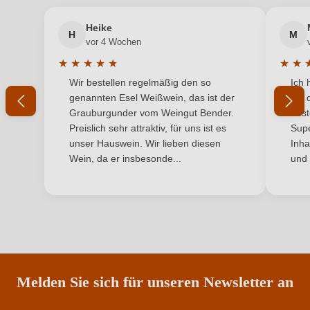
Heike
Bio
Ja
H
M
vor 4 Wochen
Bio-Kontrollstelle
IT-BIO-004.380-0023518.2024.001
★
★
★
★
★
★
★
Durchschnittliche Bewertung von 5 von 5 Sternen
Durchs
Wir bestellen regelmäßig den so
Ich 
Bio-Kontrollstelle Shop
DE-ÖKO-060
genannten Esel Weißwein, das ist der
mit 
Grauburgunder vom Weingut Bender.
best
Geographische Angabe
Etna DOC
Preislich sehr attraktiv, für uns ist es
Supe
unser Hauswein. Wir lieben diesen
Inha
Geschmack
Trocken
Wein, da er insbesonde...
und 
Hersteller
Cantine Patria
Hersteller
La Trinacria Corporation s.r.l., S.S. 120 km 194,500
adresse
snc, 95012 Castiglione di Sicilia, Italien
Inhalt
6 x 0,75 L
Melden Sie sich für unseren Newsletter an
Land
Italien