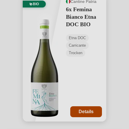
erhalten Sie eine Flasche gratis. Verpassen Sie nicht die
Cantine Patria
BIO
Gelegenheit, einen Wein zu genießen, der die
6x Femina
Authentizität des Ätna zum Ausdruck bringt!
Bianco Etna
Produktdetails anzeigen →
DOC BIO
Etna DOC
Carricante
Trocken
Details