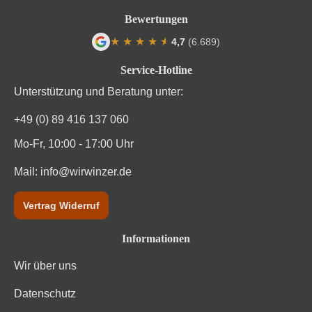
Bewertungen
Passt zu
Fisch, Meeresfrüchte, Pasta
★
★
★
★
★
★
4,7
(6.689)
Qualität
DOC
Durchschnittliche Bewertung von 4.7 von
Service-Hotline
Rebsorte
Carricante
Unterstützung und Beratung unter:
Region
Sizilien
+49 (0) 89 416 137 060
Mo-Fr, 10:00 - 17:00 Uhr
Traubenfarbe
Weiß
Mail:
info@wirwinzer.de
Weinart
Weißwein
Vertrag Widerruf
Informationen
Wir über uns
Datenschutz