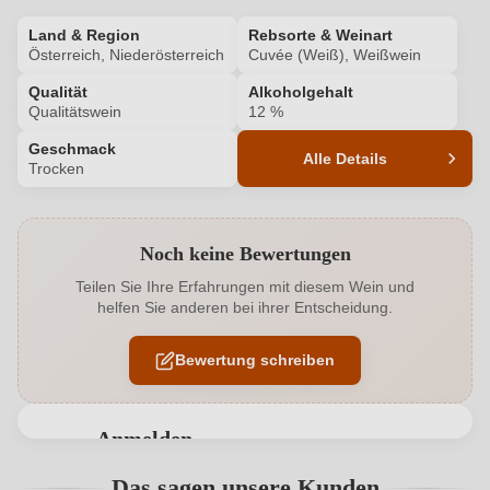
Land & Region
Rebsorte & Weinart
Österreich, Niederösterreich
Cuvée (Weiß), Weißwein
Qualität
Alkoholgehalt
Qualitätswein
12 %
Geschmack
Alle Details
Trocken
Produktnummer
4689025000
Noch keine Bewertungen
Alkoholgehalt in %
12 %
Teilen Sie Ihre Erfahrungen mit diesem Wein und
helfen Sie anderen bei ihrer Entscheidung.
Allergene
Enthält Sulfite
Bewertung schreiben
Ausbau
Edelstahltank
Bio
EU
Anmelden
Bio
Ja
Bewertungen können nur von angemeldeten
Das sagen unsere Kunden