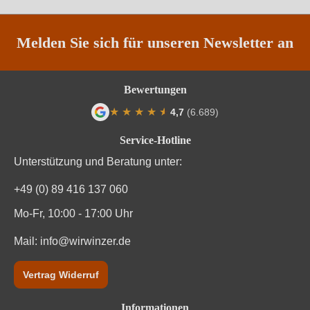
Land
Österreich
Passt zu
Asiatisch, Dessert, Fisch
Melden Sie sich für unseren Newsletter an
Qualität
Qualitätswein
Bewertungen
Rebsorte
Cuvée (Weiß)
★
★
★
★
★
★
4,7
(6.689)
Durchschnittliche Bewertung von 4.7 von
Region
Niederösterreich
Service-Hotline
Unterstützung und Beratung unter:
Traubenfarbe
Weiß
+49 (0) 89 416 137 060
Weinart
Weißwein
Mo-Fr, 10:00 - 17:00 Uhr
Nährwertangaben
Mail:
info@wirwinzer.de
Durchschnittliche nährwertangaben
pro 100 ml
Vertrag Widerruf
Brennwert
293 kJ / 70 kcal
Informationen