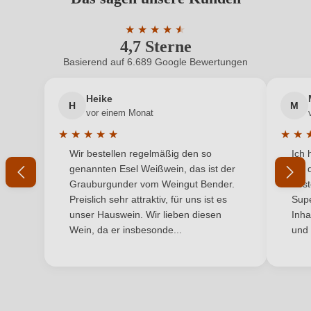
Benutzern abgegeben werden. Bitte loggen Sie sich
Bio-Kontrollstelle
AT-BIO-302
ein, oder erstellen Sie einen neuen Account.
★
★
★
★
★
★
4,7 Sterne
Durchschnittliche Bewertung von 4.7 
Bio-Kontrollstelle Shop
DE-ÖKO-060
Basierend auf 6.689 Google Bewertungen
Neuer Kunde?
Neuer Kunde?
Cuvée-Rebsorten
Roter Muskateller, Grüner Veltliner, Riesling
Heike
H
M
Ihre E-Mail-Adresse
Geschmack
Trocken
vor einem Monat
★
★
★
★
★
★
★
Haltbar bis
2038
Durchschnittliche Bewertung von 5 von 5 Sternen
Durchs
Wir bestellen regelmäßig den so
Ich 
Ihr Passwort
genannten Esel Weißwein, das ist der
mit 
Hersteller
Holzmann
Grauburgunder vom Weingut Bender.
best
Ich habe mein Passwort vergessen
Preislich sehr attraktiv, für uns ist es
Supe
Hersteller
Weingut Nina Holzmann, Obere Hauptstraße 5,
unser Hauswein. Wir lieben diesen
Inha
adresse
2222 Bad Pirawarth, Österreich
Wein, da er insbesonde...
und 
ANMELDEN
Inhalt
0,75 L
Jahrgang
2025