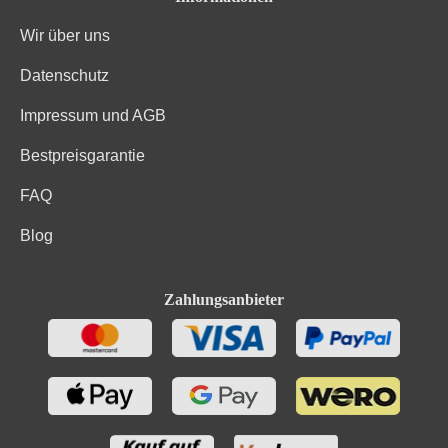
Wir über uns
Kohlenhydrate
0.9 g
Datenschutz
Kohlenhydrate davon Zucker
0.1 g
Impressum und AGB
Bio-Trauben, Konservierungsstoffe (Sulfite). Enthält
Zutaten
geringfügige Mengen von Fett, gesättigten Fettsäuren,
Bestpreisgarantie
Eiweiß und Salz
FAQ
Blog
Zahlungsanbieter