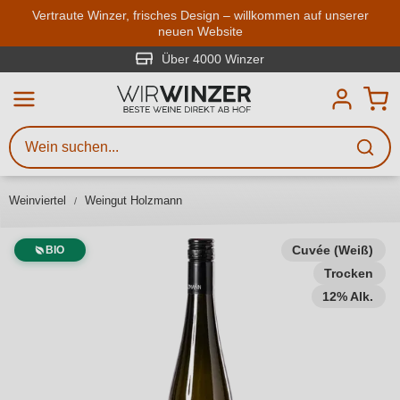
Zum Hauptinhalt springen
Vertraute Winzer, frisches Design – willkommen auf unserer
neuen Website
Weinsuche
Mindestens 3 Zeichen eingeben
Über 4000 Winzer
Beschreiben Sie, welchen Wein
Sie suchen – ob nach Geschmack,
Anlass, Weinnamen, Rebsorte,
Weinviertel
Weingut Holzmann
Region, Winzer oder anderen
Kriterien.
Cuvée (Weiß)
BIO
Trocken
12% Alk.