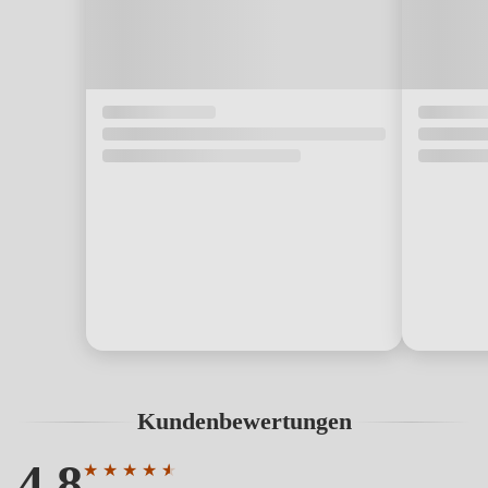
Kundenbewertungen
4.8
★
★
★
★
★
★