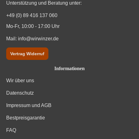
Unterstützung und Beratung unter:
Durchschnittliche nährwertangaben
pro 100 ml
+49 (0) 89 416 137 060
Brennwert
328 kJ / 78 kcal
Mo-Fr, 10:00 - 17:00 Uhr
Kohlenhydrate
1.6 g
Mail:
info@wirwinzer.de
Kohlenhydrate davon Zucker
0.7 g
Vertrag Widerruf
Trauben, Konservierungsstoffe (Sulfite). Enthält
Informationen
Zutaten
geringfügige Mengen von Fett, gesättigten Fettsäuren,
Eiweiß und Salz
Wir über uns
Datenschutz
Impressum und AGB
Bestpreisgarantie
FAQ