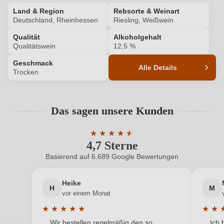
Land & Region
Rebsorte & Weinart
ANMELDEN
Deutschland, Rheinhessen
Riesling, Weißwein
Qualität
Alkoholgehalt
Qualitätswein
12,5 %
Geschmack
Alle Details
Trocken
Produktnummer
HMW5756495
Das sagen unsere Kunden
Alkoholgehalt in %
12,5 %
★
★
★
★
★
★
Allergene
Enthält Sulfite
4,7 Sterne
Durchschnittliche Bewertung von 4.7 
Basierend auf 6.689 Google Bewertungen
Geschmack
Trocken
Heike
Hersteller
Schlossmühlenhof
H
M
vor einem Monat
Hersteller
Weingut Schlossmühlenhof, Kirchgasse 18, 55234
★
★
★
★
★
★
★
adresse
Kettenheim, Deutschland
Durchschnittliche Bewertung von 5 von 5 Sternen
Durchs
Wir bestellen regelmäßig den so
Ich 