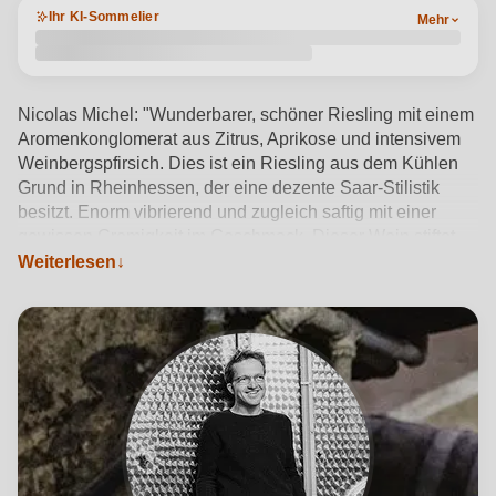
Ihr KI-Sommelier
Mehr
Nicolas Michel: "Wunderbarer, schöner Riesling mit einem
Aromenkonglomerat aus Zitrus, Aprikose und intensivem
Weinbergspfirsich. Dies ist ein Riesling aus dem Kühlen
Grund in Rheinhessen, der eine dezente Saar-Stilistik
besitzt. Enorm vibrierend und zugleich saftig mit einer
gewissen Cremigkeit im Geschmack. Dieser Wein stiftet
bei all der Fülle und Saftigkeit eine enorme Trinkfreude."
Weiterlesen
Produktdetails anzeigen →