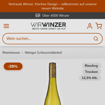
Zum Hauptinhalt springen
Vertraute Winzer, frisches Design – willkommen auf unserer
neuen Website
Weinsuche
Mindestens 3 Zeichen eingeben
Über 4000 Winzer
Beschreiben Sie, welchen Wein
Sie suchen – ob nach Geschmack,
Anlass, Weinnamen, Rebsorte,
Rheinhessen
Weingut Schlossmühlenhof
Region, Winzer oder anderen
Kriterien.
Riesling
-39%
Trocken
12,5% Alk.