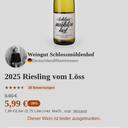
Weingut Schlossmühlenhof
Deutschland
Rheinhessen
2025 Riesling vom Löss
★
★
★
★
★
★
38 Bewertungen
Durchschnittliche Bewertung von 4.76 von 5 Sternen
9,90 €
5,99 €
-39%
7,99 €/Liter (0,75 Liter) inkl. MwSt.,
zzgl.
Versand
Dieser Wein ist leider ausgetrunken.