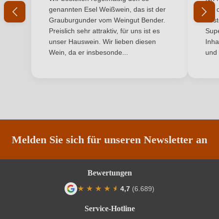
genannten Esel Weißwein, das ist der
mit 
Inhalt
0,75 L
Grauburgunder vom Weingut Bender.
best
Preislich sehr attraktiv, für uns ist es
Supe
Jahrgang
2025
unser Hauswein. Wir lieben diesen
Inha
Wein, da er insbesonde...
und 
Land
Deutschland
Qualität
Qualitätswein
Rebsorte
Riesling
Region
Rheinhessen
Melden Sie sich für unseren Newsletter an
Traubenfarbe
Weiß
Bewertungen
Weinart
Weißwein
★
★
★
★
★
★
4,7
(6.689)
Nährwertangaben
Durchschnittliche Bewertung von 4.7 von
Service-Hotline