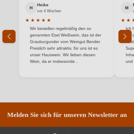
Heike
Hersteller
Ruppert-Deginther
H
M
vor 4 Wochen
Hersteller
Weingut Ruppert-Deginther, Kämmerergasse 8,
★
★
★
★
★
★
★
adresse
67596 Dittelsheim-Hessloch, Deutschland
Durchschnittliche Bewertung von 5 von 5 Sternen
Durchs
Wir bestellen regelmäßig den so
Ich 
genannten Esel Weißwein, das ist der
mit 
Inhalt
0,75 L
Grauburgunder vom Weingut Bender.
best
Preislich sehr attraktiv, für uns ist es
Supe
Jahrgang
2025
unser Hauswein. Wir lieben diesen
Inha
Wein, da er insbesonde...
und 
Land
Deutschland
Qualität
Qualitätswein
Rebsorte
Grauer Burgunder
Region
Rheinhessen
Melden Sie sich für unseren Newsletter an
Traubenfarbe
Weiß