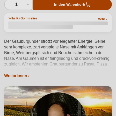
1
In den Warenkorb
Ihr KI-Sommelier
Mehr
Der Grauburgunder strotzt vor eleganter Energie. Seine
sehr komplexe, zart verspielte Nase mit Anklängen von
Birne, Weinbergspfirsich und Brioche schmeicheln der
Nase. Am Gaumen ist er feingliedrig und druckvoll-cremig
zugleich. Wir empfehlen Grauburgunder zu Pasta, Pizza
sowie zu kräftigen und würzigen Gerichten.
Weiterlesen
Produktdetails anzeigen →