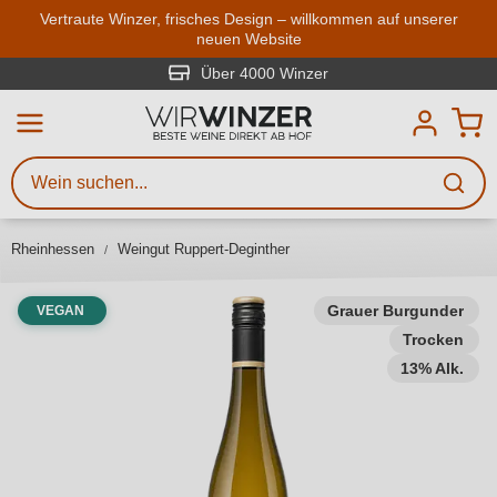
Zum Hauptinhalt springen
Vertraute Winzer, frisches Design – willkommen auf unserer
neuen Website
Weinsuche
Mindestens 3 Zeichen eingeben
Über 4000 Winzer
Beschreiben Sie, welchen Wein
Sie suchen – ob nach Geschmack,
Anlass, Weinnamen, Rebsorte,
Rheinhessen
Weingut Ruppert-Deginther
Region, Winzer oder anderen
Kriterien.
Grauer Burgunder
VEGAN
Trocken
13% Alk.