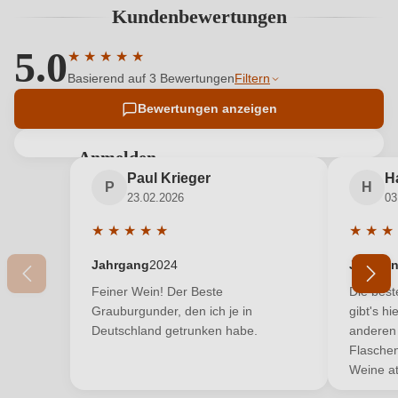
Kundenbewertungen
5.0
★
★
★
★
★
Durchschnittliche Bewertung von 5 von 5 Sternen
Basierend auf 3 Bewertungen
Filtern
Bewertungen anzeigen
Anmelden
Paul Krieger
H
Bewertungen können nur von angemeldeten
P
H
23.02.2026
03
Benutzern abgegeben werden. Bitte loggen Sie sich
ein, oder erstellen Sie einen neuen Account.
★
★
★
★
★
★
★
★
Durchschnittliche Bewertung von 5 von 5 Sterne
Durchsc
Jahrgang
2024
Jahrga
Neuer Kunde?
Neuer Kunde?
Feiner Wein! Der Beste
Die bes
Grauburgunder, den ich je in
gibt's hi
Deutschland getrunken habe.
anderen
Ihre E-Mail-Adresse
Flaschen
Weine a