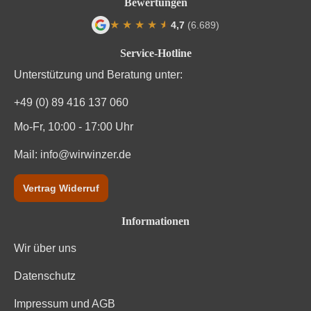
Bewertungen
Vegan
Ja
★
★
★
★
★
★
4,7
(6.689)
Weinart
Weißwein
Durchschnittliche Bewertung von 4.7 von
Service-Hotline
Nährwertangaben
Unterstützung und Beratung unter:
+49 (0) 89 416 137 060
Durchschnittliche nährwertangaben
pro 100 ml
Mo-Fr, 10:00 - 17:00 Uhr
Brennwert
326 kJ / 78 kcal
Mail:
info@wirwinzer.de
Kohlenhydrate
1.4 g
Vertrag Widerruf
Kohlenhydrate davon Zucker
1.4 g
Informationen
Trauben, Konservierungsstoffe (Schwefeldioxid, E 220).
Wir über uns
Zutaten
Enthält geringfügige Mengen von Fett, gesättigten
Fettsäuren, Eiweiß und Salz
Datenschutz
Impressum und AGB