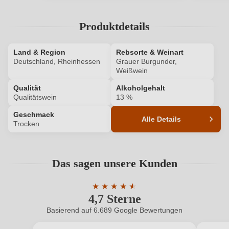
Ihr Passwort
Produktdetails
Ich habe mein Passwort vergessen
Land & Region
Rebsorte & Weinart
ANMELDEN
Deutschland, Rheinhessen
Grauer Burgunder,
Weißwein
Qualität
Alkoholgehalt
Qualitätswein
13 %
Geschmack
Alle Details
Trocken
Produktnummer
498004000
Das sagen unsere Kunden
Alkoholgehalt in %
13 %
★
★
★
★
★
★
Allergene
Enthält Sulfite
4,7 Sterne
Durchschnittliche Bewertung von 4.7 
Basierend auf 6.689 Google Bewertungen
Geschmack
Trocken