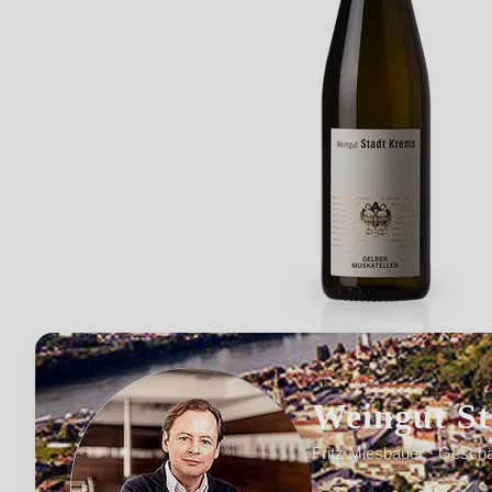
Weingut S
Fritz Miesbauer · Geschä