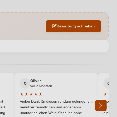
11,5 %
Edelstahltank
Bewertung schreiben
Stadt Krems
0,75 L
en neuen Account.
Österreich
Gelber Muskateller
Oliver
g
Weiß
O
G
vor 2 Monaten
v
★
★
★
★
★
★
★
★
Weißwein
5 von 5 Sternen
Durchschnittliche Bewertung von 5 von 5 Sternen
Durchsc
it
Vielen Dank für diesen rundum gelungenen,
Die Lief
ellt
benutzerfreundlichen und angenehm
hat ein
ung
unaufdringlichen Wein-Shop!Ich habe
einmal b