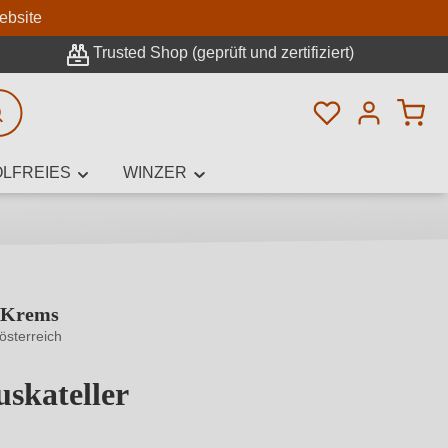
n
ebsite
Trusted Shop (geprüft und zertifiziert)
Du hast 0 Pro
rweiterte Suche
LFREIES
WINZER
 Krems
innamen,
österreich
skateller