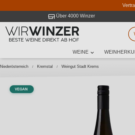
Vertr
 Besuch bei WirWinzer.
Über 4000 Winzer
WEINE
WEINHERKU
Weinsuche
Mindestens 3
Niederösterreich
Kremstal
Weingut Stadt Krems
VEGAN
Beschre