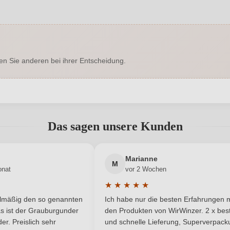
1433021000
Alkoholgehalt in %
Enthält Sulfite
Ausbau
en Sie anderen bei ihrer Entscheidung.
Trocken
Hersteller
en 11, 3500 Krems, Österreich
Inhalt
abgegeben werden. Bitte loggen Sie sich ein, oder erstellen Sie ein
2025
Land
Das sagen unsere Kunden
Qualitätswein
Rebsorte
Neuer Kunde?
Neuer Kunde?
Marianne
Niederösterreich
Traubenfarbe
M
onat
vor 2 Wochen
★
★
★
★
★
Ja
Weinart
he Bewertung von 5 von 5 Sternen
Durchschnittliche Bewertung von 
elmäßig den so genannten
Ich habe nur die besten Erfahrungen m
5 Sternen
s ist der Grauburgunder
den Produkten von WirWinzer. 2 x best
Nährwertangaben
r. Preislich sehr
und schnelle Lieferung, Superverpack