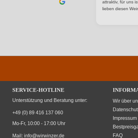
attraktiv, für uns 
Durchschnittliche nährwertangaben
lieben diesen Wein
Brennwert
Kohlenhydrate
Kohlenhydrate davon Zucker
Zutaten
SERVICE-HOTLINE
INFORM
Unterstützung und Beratung unter:
Wir über u
Datenschut
+49 (0) 89 416 137 060
Impressum
Mo-Fr, 10:00 - 17:00 Uhr
Bestpreisga
FAQ
Mail:
info@wirwinzer.de