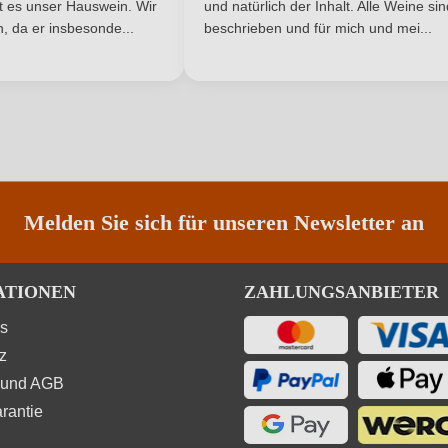
ist es unser Hauswein. Wir
und natürlich der Inhalt. Alle Weine si
, da er insbesonde...
beschrieben und für mich und mei...
ANMELDEN
Trauben, Konservierungsstoffe (Sulfite). Enthält ger
Melden Sie sich für unseren Newsletter an
ATIONEN
ZAHLUNGSANBIETER
ns
z
 und AGB
rantie