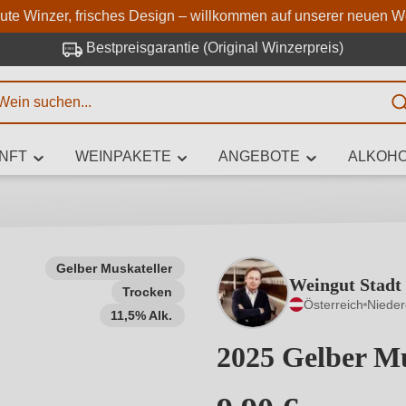
Zum Hauptinhalt springen
Zur Suche springen
Zur Hauptnavigation springe
aute Winzer, frisches Design – willkommen auf unserer neuen W
Bestpreisgarantie (Original Winzerpreis)
E
NFT
WEINPAKETE
ANGEBOTE
ALKOHO
 Zeichen eingeben
Gelber Muskateller
Weingut Stadt
Trocken
iben Sie, welchen Wein Sie suchen – ob nach Geschmack, Anlass, We
Österreich
Nieder
Rebsorte, Region, Winzer oder anderen Kriterien.
11,5% Alk.
2025 Gelber Mu