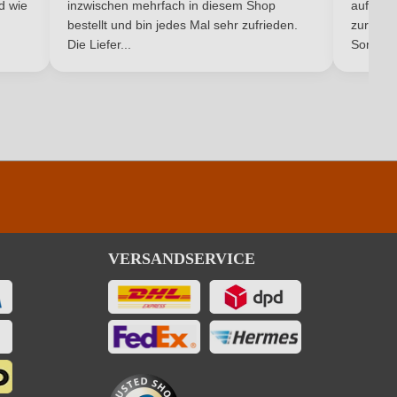
nd wie
inzwischen mehrfach in diesem Shop
auf dem
Ich habe mein Passwort vergessen
bestellt und bin jedes Mal sehr zufrieden.
pro 100 ml
zurück 
Die Liefer...
Son...
301 kJ / 72 kcal
1.3 g
0.5 g
ingfügige Mengen von Fett, gesättigten Fettsäuren, Eiweiß und Salz
VERSANDSERVICE