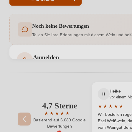
Produktnummer
Noch keine Bewertungen
Allergene
Teilen Sie Ihre Erfahrungen mit diesem Wein und helf
Geschmack
Hersteller adresse
Weingut Stadt Krems GmbH, Stadtgrab
Anmelden
Bewertungen können nur von angemeldeten Benutzern 
Jahrgang
Qualität
Heike
Region
H
vor einem M
4,7 Sterne
Ihre E-Mail-Adresse
★
★
★
★
★
Vegan
Durchschnittlic
★
★
★
★
★
★
Wir bestellen reg
Basierend auf 6.689 Google
Durchschnittliche Bewertung von 4.7 von 
Esel Weißwein, da
Ihr Passwort
Bewertungen
vom Weingut Bende