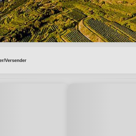
"
er/Versender