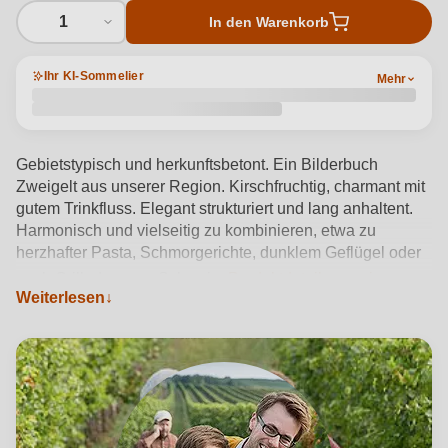
1
In den Warenkorb
Ihr KI-Sommelier
Mehr
Gebietstypisch und herkunftsbetont. Ein Bilderbuch
Zweigelt aus unserer Region. Kirschfruchtig, charmant mit
gutem Trinkfluss. Elegant strukturiert und lang anhaltent.
Harmonisch und vielseitig zu kombinieren, etwa zu
herzhafter Pasta, Schmorgerichte, dunklem Geflügel oder
auch Grilladen vom Schwein.
Produktdetails anzeigen →
Weiterlesen