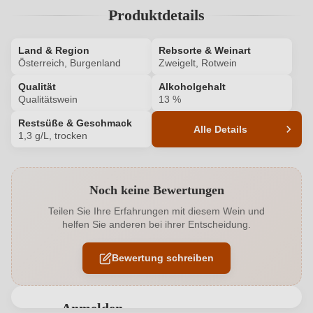
Produktdetails
Land & Region
Rebsorte & Weinart
Österreich, Burgenland
Zweigelt, Rotwein
Qualität
Alkoholgehalt
Qualitätswein
13 %
Restsüße & Geschmack
Alle Details
1,3 g/L, trocken
Produktnummer
209010000
Noch keine Bewertungen
Alkoholgehalt in %
13 %
Teilen Sie Ihre Erfahrungen mit diesem Wein und
helfen Sie anderen bei ihrer Entscheidung.
Allergene
Enthält Sulfite
Bewertung schreiben
Ausbau
Edelstahltank
Flaschenverschluss
Drehverschluss
Anmelden