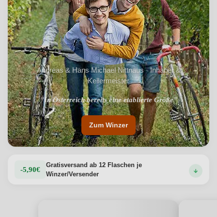
Andreas & Hans Michael Nittnaus · Inhaber &
Kellermeister
"In Österreich bereits eine etablierte Größe"
"In Deutschland "noch" ein Geheimtipp"
Zum Winzer
Gratisversand ab 12 Flaschen je
-5,90€
Winzer/Versender