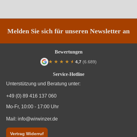
Rebsorte
Zweigelt
Region
Burgenland
Restzucker in g/L
1,3 g/L
Melden Sie sich für unseren Newsletter an
Säuregehalt in g/L
5,2 g/L
Bewertungen
Traubenfarbe
Rot
★
★
★
★
★
★
4,7
(6.689)
Durchschnittliche Bewertung von 4.7 von
Vegan
Ja
Service-Hotline
Unterstützung und Beratung unter:
Weinart
Rotwein
+49 (0) 89 416 137 060
Nährwertangaben
Mo-Fr, 10:00 - 17:00 Uhr
Durchschnittliche nährwertangaben
Mail:
info@wirwinzer.de
pro 100 ml
Brennwert
320 kJ / 76 kcal
Vertrag Widerruf