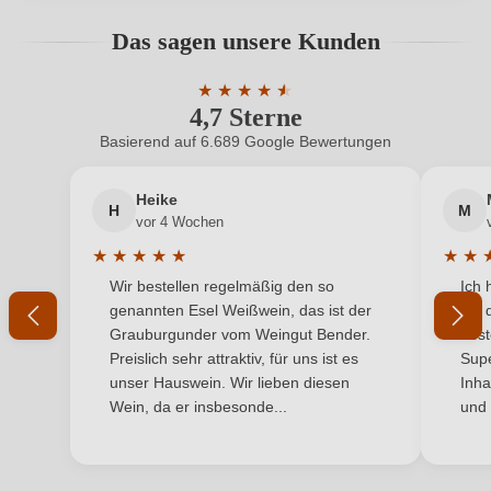
Geschmack
Trocken
Bewertungen können nur von angemeldeten
Das sagen unsere Kunden
Benutzern abgegeben werden. Bitte loggen Sie sich
Hersteller
Gebrüder Nittnaus
ein, oder erstellen Sie einen neuen Account.
★
★
★
★
★
★
4,7 Sterne
Durchschnittliche Bewertung von 4.7 
Hersteller
Weingut Gebrüder Nittnaus Gols GmbH, Untere
adresse
Hauptstraße 105, AT-71 Gols, Österreich
Basierend auf 6.689 Google Bewertungen
Neuer Kunde?
Neuer Kunde?
Inhalt
0,75 L
Heike
H
M
Ihre E-Mail-Adresse
vor 4 Wochen
Jahrgang
2024
★
★
★
★
★
★
★
Durchschnittliche Bewertung von 5 von 5 Sternen
Durchs
Wir bestellen regelmäßig den so
Ich 
Land
Ihr Passwort
Österreich
genannten Esel Weißwein, das ist der
mit 
Grauburgunder vom Weingut Bender.
best
Ort
Heideboden
Ich habe mein Passwort vergessen
Preislich sehr attraktiv, für uns ist es
Supe
unser Hauswein. Wir lieben diesen
Inha
Passt zu
Rotes Fleisch, Wild
Wein, da er insbesonde...
und 
ANMELDEN
Qualität
Qualitätswein