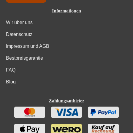
Kohlenhydrate
1.1 g
Informationen
Wir über uns
Kohlenhydrate davon Zucker
0.1 g
Datenschutz
Fett
0.1 g
Impressum und AGB
Gesättigte Fettsäuren
0.1 g
Bestpreisgarantie
Salz
0.1 g
FAQ
Eiweiß
0.1 g
Blog
Trauben, Zucker, konzentrierter Traubenmost,
Konservierungsstoffe und Antioxidationsmittel: Sulfite;
Zahlungsanbieter
Zutaten
Stabilisatoren: Metaweinsäure. Enthält geringfügige
Mengen von Fett, gesättigten Fettsäuren, Eiweiß und
Salz